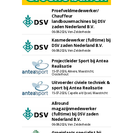
Proefveldmedewerker/
Chauffeur
landbouwmachines bij DSV
zaden Nederland B.V.
06-08-2026, Ven-Zelderheide
Kasmedewerker (fulltime) bij
DSV zaden Nederland B.V.
06-08-2026, Ven-Zelderheide
Projectleider Sport bij Antea
Realisatie
15-07-2026, Almere, Maastricht,
Oosterhout
Uitvoerder civiele techniek &
sport bij Antea Realisatie
15-07-2026, Capelle a/d IJssel, Maastricht
Allround
magazijnmedewerker
(fulltime) bij DSV zaden
Nederland B.V.
06-08-2026, Ven Zelderheide
Groeiplaats specialist bij