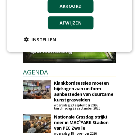
AKKOORD
plaatsen via zijn eigen account.
Plaats een gratis advertentie
AFWIJZEN
INSTELLEN
AGENDA
Klankbordsessies moeten
bijdragen aan uniform
aanbesteden van duurzame
kunstgrasvelden
woensdag 23 september 2026
t/m dinsdag 29 september 2026
Nationale Grasdag strijkt
neer in MAC³PARK Stadion
van PEC Zwolle
woensdag 18 november 2026