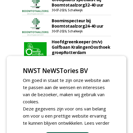
Boomtotaalzorg32-40 uur
30-07-2026, Schalkwijk
Boominspecteur bij
Boomtotaalzorg24-40 uur
30-07-2026, Schalkwijk
Hoofdgreenkeeper (m/v)
Golfbaan KralingenOosthoek
groepRotterdam
30-07-2026
meer Groene Banen
NWST NeWSTories BV
Om goed in staat te zijn onze website aan
te passen aan de wensen en interesses
van de bezoeker, maken wij gebruik van
cookies.
Deze gegevens zijn voor ons van belang
om voor u een prettige website ervaring
GREEN OUTLET
te kunnen blijven ontwikkelen.
Lees verder
Iedereen kan gratis kleine advertenties