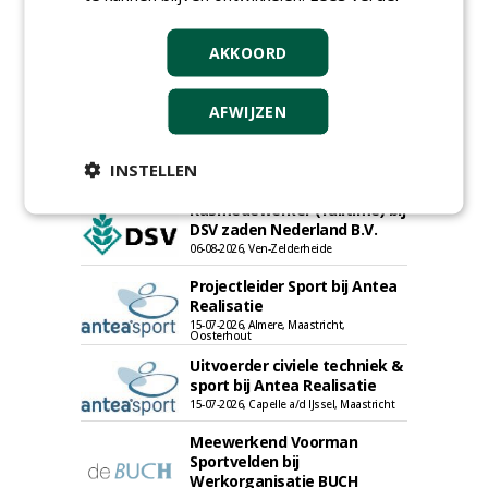
AKKOORD
Proefveldmedewerker/
AFWIJZEN
Chauffeur
landbouwmachines bij DSV
zaden Nederland B.V.
INSTELLEN
06-08-2026, Ven-Zelderheide
Kasmedewerker (fulltime) bij
DSV zaden Nederland B.V.
06-08-2026, Ven-Zelderheide
Projectleider Sport bij Antea
Realisatie
15-07-2026, Almere, Maastricht,
Oosterhout
Uitvoerder civiele techniek &
sport bij Antea Realisatie
15-07-2026, Capelle a/d IJssel, Maastricht
Meewerkend Voorman
Sportvelden bij
Werkorganisatie BUCH