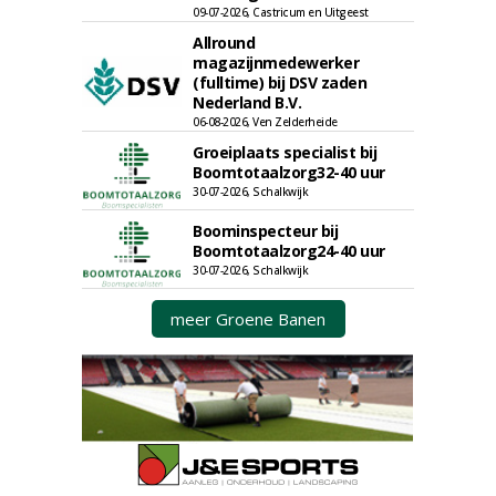
09-07-2026, Castricum en Uitgeest
Allround
magazijnmedewerker
(fulltime) bij DSV zaden
Nederland B.V.
06-08-2026, Ven Zelderheide
Groeiplaats specialist bij
Boomtotaalzorg32-40 uur
30-07-2026, Schalkwijk
Boominspecteur bij
Boomtotaalzorg24-40 uur
30-07-2026, Schalkwijk
meer Groene Banen