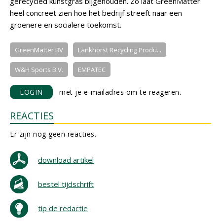
gerecycled kunstgras bijgehouden. Zo laat GreenMatter
heel concreet zien hoe het bedrijf streeft naar een
groenere en socialere toekomst.
GreenMatter BV
Lankhorst Recycling Produ...
W&H Sports B.V.
EMPATEC
LOGIN
met je e-mailadres om te reageren.
REACTIES
Er zijn nog geen reacties.
download artikel
bestel tijdschrift
tip de redactie