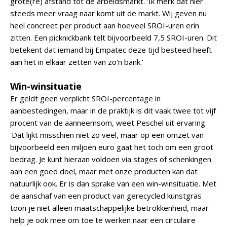
grote(re) afstand tot de arbeidsmarkt. 'Ik merk dat hier
steeds meer vraag naar komt uit de markt. Wij geven nu
heel concreet per product aan hoeveel SROI-uren erin
zitten. Een picknickbank telt bijvoorbeeld 7,5 SROI-uren. Dit
betekent dat iemand bij Empatec deze tijd besteed heeft
aan het in elkaar zetten van zo'n bank.'
Win-winsituatie
Er geldt geen verplicht SROI-percentage in
aanbestedingen, maar in de praktijk is dit vaak twee tot vijf
procent van de aanneemsom, weet Peschel uit ervaring.
'Dat lijkt misschien niet zo veel, maar op een omzet van
bijvoorbeeld een miljoen euro gaat het toch om een groot
bedrag. Je kunt hieraan voldoen via stages of schenkingen
aan een goed doel, maar met onze producten kan dat
natuurlijk ook. Er is dan sprake van een win-winsituatie. Met
de aanschaf van een product van gerecycled kunstgras
toon je niet alleen maatschappelijke betrokkenheid, maar
help je ook mee om toe te werken naar een circulaire