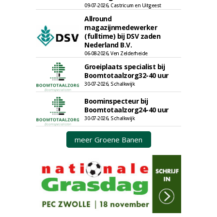
09-07-2026, Castricum en Uitgeest
Allround
magazijnmedewerker
(fulltime) bij DSV zaden
Nederland B.V.
06-08-2026, Ven Zelderheide
Groeiplaats specialist bij
Boomtotaalzorg32-40 uur
30-07-2026, Schalkwijk
Boominspecteur bij
Boomtotaalzorg24-40 uur
30-07-2026, Schalkwijk
meer Groene Banen