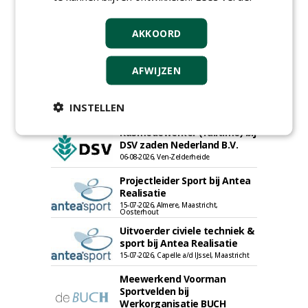
AKKOORD
Proefveldmedewerker/
AFWIJZEN
Chauffeur
landbouwmachines bij DSV
zaden Nederland B.V.
INSTELLEN
06-08-2026, Ven-Zelderheide
Kasmedewerker (fulltime) bij
DSV zaden Nederland B.V.
06-08-2026, Ven-Zelderheide
Projectleider Sport bij Antea
Realisatie
15-07-2026, Almere, Maastricht,
Oosterhout
Uitvoerder civiele techniek &
sport bij Antea Realisatie
15-07-2026, Capelle a/d IJssel, Maastricht
Meewerkend Voorman
Sportvelden bij
Werkorganisatie BUCH