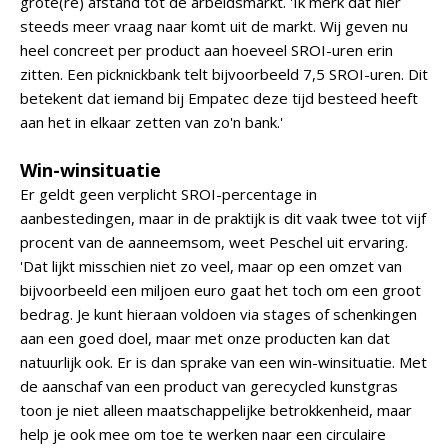
grote(re) afstand tot de arbeidsmarkt. 'Ik merk dat hier
steeds meer vraag naar komt uit de markt. Wij geven nu
heel concreet per product aan hoeveel SROI-uren erin
zitten. Een picknickbank telt bijvoorbeeld 7,5 SROI-uren. Dit
betekent dat iemand bij Empatec deze tijd besteed heeft
aan het in elkaar zetten van zo'n bank.'
Win-winsituatie
Er geldt geen verplicht SROI-percentage in
aanbestedingen, maar in de praktijk is dit vaak twee tot vijf
procent van de aanneemsom, weet Peschel uit ervaring.
'Dat lijkt misschien niet zo veel, maar op een omzet van
bijvoorbeeld een miljoen euro gaat het toch om een groot
bedrag. Je kunt hieraan voldoen via stages of schenkingen
aan een goed doel, maar met onze producten kan dat
natuurlijk ook. Er is dan sprake van een win-winsituatie. Met
de aanschaf van een product van gerecycled kunstgras
toon je niet alleen maatschappelijke betrokkenheid, maar
help je ook mee om toe te werken naar een circulaire