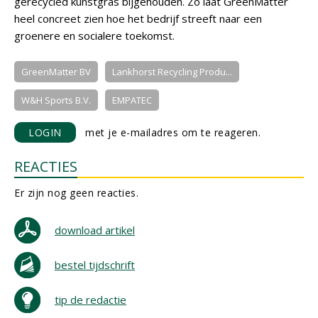
gerecycled kunstgras bijgehouden. Zo laat GreenMatter
heel concreet zien hoe het bedrijf streeft naar een
groenere en socialere toekomst.
GreenMatter BV
Lankhorst Recycling Produ...
W&H Sports B.V.
EMPATEC
LOGIN
met je e-mailadres om te reageren.
REACTIES
Er zijn nog geen reacties.
download artikel
bestel tijdschrift
tip de redactie