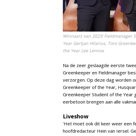
Winnaars van 2023! Fieldmanager St
Year Gertjan Hilarius, Toro Greenk
the Year Lee Lennox
Na de zeer geslaagde eerste twee
Greenkeeper en Fieldmanager beslo
verzorgen. Op deze dag worden on
Greenkeeper of the Year, Husqvar
Greenkeeper Student of the Year ge
eerbetoon brengen aan alle vakmann
Liveshow
'Het moet ook dit keer weer een f
hoofdredacteur Hein van Iersel. Ge