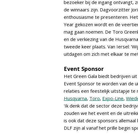
bezoeker bij de ingang ontvangt, z
de winnaars zijn. Dagvoorzitter Jor
enthousiasme te presenteren. Het 
Year gekozen wordt en de veertien
mag gaan noemen. De Toro Greenke
en de verkiezing van de Husqvarna
tweede keer plaats. Van Iersel: 'W
uitdagen om zich met elkaar te met
Event Sponsor
Het Green Gala biedt bedrijven ui
Event Sponsor te worden van de u
relaties een feestelijk uitstapje 
Husqvarna
,
Toro
,
Expo-Line
,
Wied
'Ik denk dat de sector deze bedri
zouden we het event en de uitreik
is ook dat deze sponsors allemaal l
DLF zijn al vanaf het prille begin s