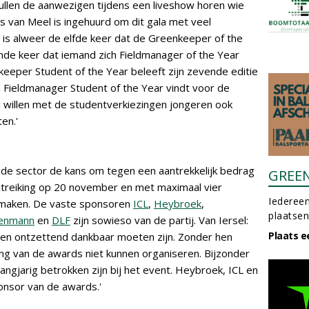
ullen de aanwezigen tijdens een liveshow horen wie
is van Meel is ingehuurd om dit gala met veel
is alweer de elfde keer dat de Greenkeeper of the
de keer dat iemand zich Fieldmanager of the Year
eper Student of the Year beleeft zijn zevende editie
 Fieldmanager Student of the Year vindt voor de
ij willen met de studentverkiezingen jongeren ook
en.'
t de sector de kans om tegen een aantrekkelijk bedrag
GREE
itreiking op 20 november en met maximaal vier
Iedereen
te maken. De vaste sponsoren
ICL
,
Heybroek
,
plaatsen
enmann
en
DLF
zijn sowieso van de partij. Van Iersel:
Plaats e
jven ontzettend dankbaar moeten zijn. Zonder hen
ing van de awards niet kunnen organiseren. Bijzonder
angjarig betrokken zijn bij het event. Heybroek, ICL en
ponsor van de awards.'