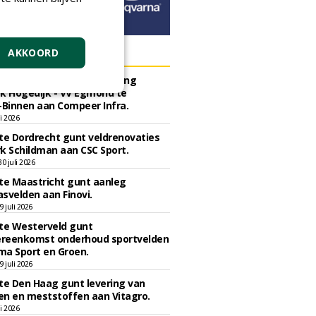
ERS
AKKOORD
e Bergen gunt herinrichting
k Hogedijk - VV Egmond te
Binnen aan Compeer Infra.
li 2026
e Dordrecht gunt veldrenovaties
k Schildman aan CSC Sport.
 juli 2026
e Maastricht gunt aanleg
svelden aan Finovi.
 juli 2026
e Westerveld gunt
reenkomst onderhoud sportvelden
ma Sport en Groen.
 juli 2026
e Den Haag gunt levering van
n en meststoffen aan Vitagro.
li 2026