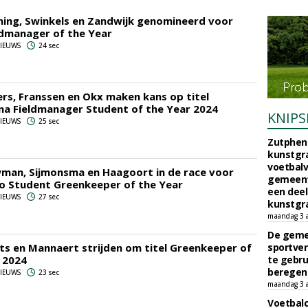
ing, Swinkels en Zandwijk genomineerd voor
eldmanager of the Year
 NIEUWS
24 sec
rs, Franssen en Okx maken kans op titel
a Fieldmanager Student of the Year 2024
KNIPS
 NIEUWS
25 sec
Zutphen 
kunstgra
voetbalv
man, Sijmonsma en Haagoort in de race voor
gemeente
ro Student Greenkeeper of the Year
een deel
 NIEUWS
27 sec
kunstgra
maandag 3 
De geme
its en Mannaert strijden om titel Greenkeeper of
sportver
 2024
te gebru
beregen
 NIEUWS
23 sec
maandag 3 
Voetbalc