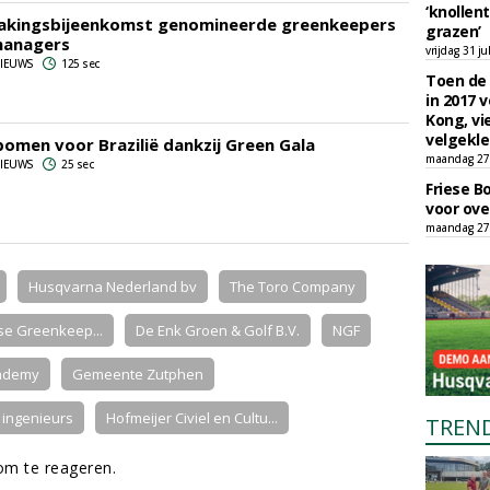
‘knollent
akingsbijeenkomst genomineerde greenkeepers
grazen’
managers
vrijdag 31 ju
 NIEUWS
125 sec
Toen de 
in 2017 
Kong, vi
velgekle
omen voor Brazilië dankzij Green Gala
maandag 27 
 NIEUWS
25 sec
Friese B
voor ove
maandag 27 
Husqvarna Nederland bv
The Toro Company
e Greenkeep...
De Enk Groen & Golf B.V.
NGF
ademy
Gemeente Zutphen
ingenieurs
Hofmeijer Civiel en Cultu...
TREN
m te reageren.