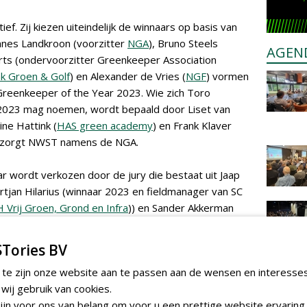
tief. Zij kiezen uiteindelijk de winnaars op basis van
nnes Landkroon (voorzitter
NGA
), Bruno Steels
AGEN
aerts (ondervoorzitter Greenkeeper Association
k Groen & Golf
) en Alexander de Vries (
NGF
) vormen
 Greenkeeper of the Year 2023. Wie zich Toro
2023 mag noemen, wordt bepaald door Liset van
ine Hattink (
HAS green academy
) en Frank Klaver
erzorgt NWST namens de NGA.
r wordt verkozen door de jury die bestaat uit Jaap
ertjan Hilarius (winnaar 2023 en fieldmanager van SC
 Vrij Groen, Grond en Infra
)) en Sander Akkerman
ldoorn (
IPC Groene Ruimte
), Toine Hattink (
HAS green
eijer Voorst
) bepalen tot slot wie Husqvarna
Tories BV
wordt.
 te zijn onze website aan te passen aan de wensen en interesse
ij gebruik van cookies.
jn voor ons van belang om voor u een prettige website ervaring 
llende awards worden de komende tijd voorgesteld