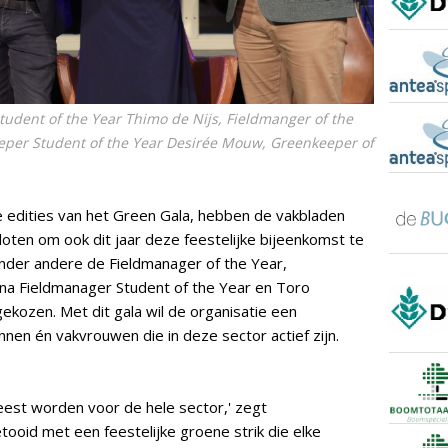
udent of the Year Thimo de Nijs, Fieldmanger of the
eeper Student of the Year Desirée Mouw, Greenkeeper of
 edities van het Green Gala, hebben de vakbladen
ten om ook dit jaar deze feestelijke bijeenkomst te
der andere de Fieldmanager of the Year,
na Fieldmanager Student of the Year en Toro
kozen. Met dit gala wil de organisatie een
en én vakvrouwen die in deze sector actief zijn.
eest worden voor de hele sector,' zegt
tooid met een feestelijke groene strik die elke