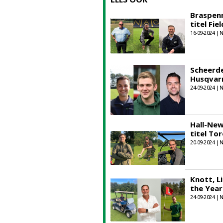
Braspenn
titel Fi
16-09-2024 |
Scheerde
Husqvarn
24-09-2024 |
Hall-New
titel To
20-09-2024 |
Knott, L
the Year
24-09-2024 |