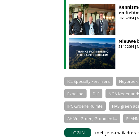
Kennism
en field
02-10-2024 |
Nieuwe b
21-10-2024 |
ICL Specialty Fertilizers
Heybroek
Expoline
DLF
NGA Nederlands
IPC Groene Ruimte
HAS green ac
AH Vrij Groen, Grond en I...
PLANN 
LOGIN
met je e-mailadres o