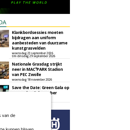
DA
Klankbordsessies moeten
bijdragen aan uniform
aanbesteden van duurzame
kunstgrasvelden
woensdag 23 september 2026
t/m dinsdag 29 september 2026
Nationale Grasdag strijkt
neer in MAC³PARK Stadion
van PEC Zwolle
woensdag 18 november 2026
Save the Date: Green Gala op
woensdag 2 december
woensdag 2 december 2026
s van de
te kunnen blijven