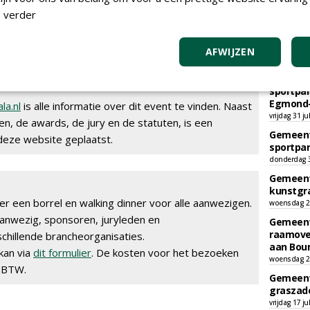
 verder
n Fieldmanager en in de eerstvolgende magazines.
leen de verhalen, maar ook korte video's van de
AFWIJZEN
TEND
Gemeent
sportpar
Egmond-
la.nl
is alle informatie over dit event te vinden. Naast
vrijdag 31 ju
n, de awards, de jury en de statuten, is een
Gemeent
deze website geplaatst.
sportpar
donderdag 30
Gemeent
kunstgra
 er een borrel en walking dinner voor alle aanwezigen.
woensdag 29
aanwezig, sponsoren, juryleden en
Gemeent
raamove
hillende brancheorganisaties.
aan Bou
kan via
dit formulier
. De kosten voor het bezoeken
woensdag 29
. BTW.
Gemeent
graszade
vrijdag 17 ju