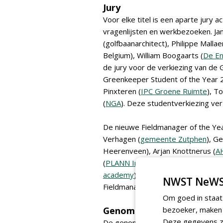
Jury
Voor elke titel is een aparte jury ac
vragenlijsten en werkbezoeken. Ja
(golfbaanarchitect), Philippe Mall
Belgium), William Boogaarts (
De En
de jury voor de verkiezing van de
Greenkeeper Student of the Year 
Pinxteren (
IPC Groene Ruimte
), To
(
NGA
). Deze studentverkiezing v
De nieuwe Fieldmanager of the Yea
Verhagen (
gemeente Zutphen
), G
Heerenveen), Arjan Knottnerus (
AH
(
PLANN Ingenieurs
). Johan van Ape
academy
) en Jacco Meijerhof (
Hofm
NWST NeWS
Fieldmanager Student of the Year 
Om goed in staat
Genomineerden
bezoeker, maken w
Deze gegevens zi
De genomineerden voor de verschi