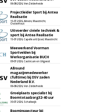
06-08-2026, Ven-Zelderheide
Projectleider Sport bij Antea
Realisatie
15-07-2026, Almere, Maastricht,
Oosterhout
Uitvoerder civiele techniek &
sport bij Antea Realisatie
15-07-2026, Capelle a/d IJssel, Maastricht
Meewerkend Voorman
Sportvelden bij
Werkorganisatie BUCH
09-07-2026, Castricum en Uitgeest
Allround
magazijnmedewerker
(fulltime) bij DSV zaden
Nederland B.V.
06-08-2026, Ven Zelderheide
Groeiplaats specialist bij
Boomtotaalzorg32-40 uur
30-07-2026, Schalkwijk
Boominspecteur bij