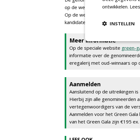
ontwikkelen.
Lees
op de websites van Greenkeeper e
Op de websites verschijnen niet al
kandidaten.
INSTELLEN
Meer informatie
Op de speciale website
green-ga
informatie over de genomineerde
eregalerij met oud-winnaars op 
Aanmelden
Aansluitend op de uitreikingen is
Hierbij zijn alle genomineerden 
vertegenwoordigers van de versc
Aanmelden voor het Green Gala 
van het Green Gala zijn €195 ex
LEES OOK