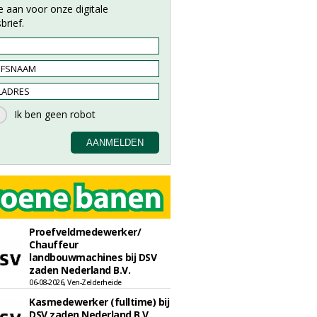
e aan voor onze digitale
brief.
Proefveldmedewerker/
Chauffeur
landbouwmachines bij DSV
zaden Nederland B.V.
06-08-2026, Ven-Zelderheide
Kasmedewerker (fulltime) bij
DSV zaden Nederland B.V.