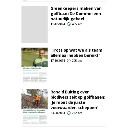
Greenkeepers maken van
golfbaan De Dommel een
natuurlijk geheel
11-12-2024
435 sec
'Trots op wat we als team
allemaal hebben bereikt'
17-10-2024
205 sec
Ronald Buiting over
biodiversiteit op golfbanen:
'Je moet de juiste
voorwaarden scheppen'
23-08-2024
212 sec