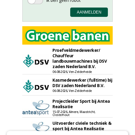
Proefveldmedewerker/
Chauffeur
landbouwmachines bij DSV
zaden Nederland B.V.
06-08-2026, Ven-Zelderheide
Kasmedewerker (fulltime) bij
DSV zaden Nederland B.V.
06-08-2026, Ven-Zelderheide
Projectleider Sport bij Antea
Realisatie
15-07-2026, Almere, Maastricht,
Oosterhout
Uitvoerder civiele techniek &
sport bij Antea Realisatie
15-07-2026, Capelle a/d IJssel, Maastricht