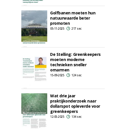
Golfbanen moeten hun
natuurwaarde beter
promoten
05-11-2025
217 sec
De Stelling: Greenkeepers
moeten moderne
technieken sneller
omarmen
15-09-2025
124 sec
Wat drie jaar
praktijkonderzoek naar
dollarspot opleverde voor
greenkeepers
12-05-2025
134 sec