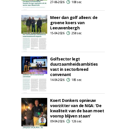
27-06-2026
108 sec
Meer dan golf alleen: de
groene koers van
Leeuwenbergh
15-04-2026
258 sec
Golfsector legt
duurzaamheidsambities
vast in sectorbreed
convenant
14-04-2026
185 sec
Koert Donkers opnieuw
voorzitter van de NGA: 'De
kwaliteit van de baan moet
voorop blijven staan'
09-04-2026
126 sec