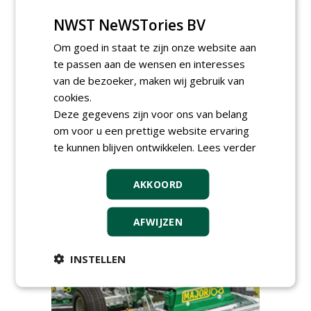
NWST NeWSTories BV
Allround
magazijnmedewerker
Om goed in staat te zijn onze website aan
(fulltime) bij DSV zaden
Nederland B.V.
te passen aan de wensen en interesses
06-08-2026, Ven Zelderheide
van de bezoeker, maken wij gebruik van
Groeiplaats specialist bij
cookies.
Boomtotaalzorg32-40 uur
Deze gegevens zijn voor ons van belang
30-07-2026, Schalkwijk
om voor u een prettige website ervaring
Boominspecteur bij
te kunnen blijven ontwikkelen.
Lees verder
Boomtotaalzorg24-40 uur
30-07-2026, Schalkwijk
AKKOORD
Hoofdgreenkeeper (m/v)
Golfbaan KralingenOosthoek
groepRotterdam
AFWIJZEN
30-07-2026
meer Groene Banen
INSTELLEN