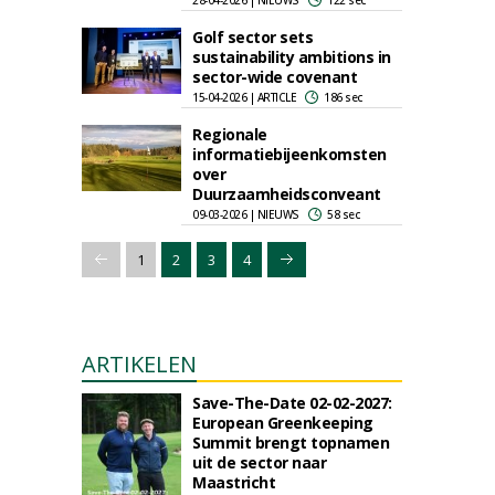
28-04-2026 | NIEUWS
122 sec
Golf sector sets
sustainability ambitions in
sector-wide covenant
15-04-2026 | ARTICLE
186 sec
Regionale
informatiebijeenkomsten
over
Duurzaamheidsconveant
09-03-2026 | NIEUWS
58 sec
1
2
3
4
ARTIKELEN
Save-The-Date 02-02-2027:
European Greenkeeping
Summit brengt topnamen
uit de sector naar
Maastricht