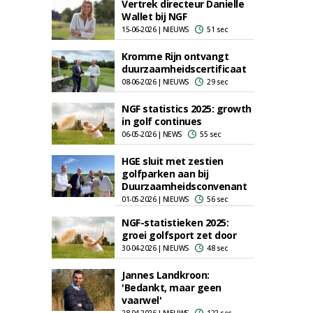
Vertrek directeur Danielle
Wallet bij NGF
15-06-2026 | NIEUWS
51 sec
Kromme Rijn ontvangt
duurzaamheidscertificaat
08-06-2026 | NIEUWS
29 sec
NGF statistics 2025: growth
in golf continues
06-05-2026 | NEWS
55 sec
HGE sluit met zestien
golfparken aan bij
Duurzaamheidsconvenant
01-05-2026 | NIEUWS
56 sec
NGF-statistieken 2025:
groei golfsport zet door
30-04-2026 | NIEUWS
48 sec
Jannes Landkroon:
'Bedankt, maar geen
vaarwel'