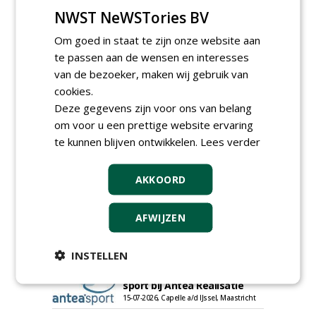
NWST NeWSTories BV
Om goed in staat te zijn onze website aan
te passen aan de wensen en interesses
van de bezoeker, maken wij gebruik van
cookies.
Proefveldmedewerker/
Deze gegevens zijn voor ons van belang
Chauffeur
om voor u een prettige website ervaring
landbouwmachines bij DSV
zaden Nederland B.V.
te kunnen blijven ontwikkelen.
Lees verder
06-08-2026, Ven-Zelderheide
Kasmedewerker (fulltime) bij
AKKOORD
DSV zaden Nederland B.V.
06-08-2026, Ven-Zelderheide
AFWIJZEN
Projectleider Sport bij Antea
Realisatie
15-07-2026, Almere, Maastricht,
INSTELLEN
Oosterhout
Uitvoerder civiele techniek &
sport bij Antea Realisatie
15-07-2026, Capelle a/d IJssel, Maastricht