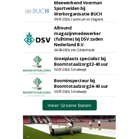
Meewerkend Voorman
Sportvelden bij
Werkorganisatie BUCH
09-07-2026, Castricum en Uitgeest
Allround
magazijnmedewerker
(fulltime) bij DSV zaden
Nederland B.V.
06-08-2026, Ven Zelderheide
Groeiplaats specialist bij
Boomtotaalzorg32-40 uur
30-07-2026, Schalkwijk
Boominspecteur bij
Boomtotaalzorg24-40 uur
30-07-2026, Schalkwijk
meer Groene Banen