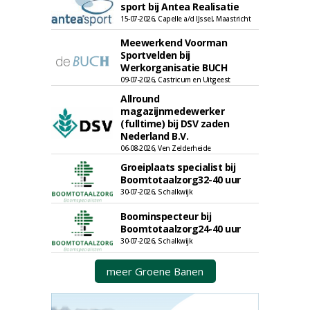
sport bij Antea Realisatie
15-07-2026, Capelle a/d IJssel, Maastricht
Meewerkend Voorman
Sportvelden bij
Werkorganisatie BUCH
09-07-2026, Castricum en Uitgeest
Allround
magazijnmedewerker
(fulltime) bij DSV zaden
Nederland B.V.
06-08-2026, Ven Zelderheide
Groeiplaats specialist bij
Boomtotaalzorg32-40 uur
30-07-2026, Schalkwijk
Boominspecteur bij
Boomtotaalzorg24-40 uur
30-07-2026, Schalkwijk
meer Groene Banen