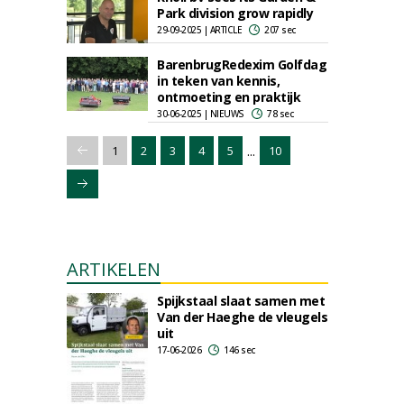
Park division grow rapidly
29-09-2025 | ARTICLE
207 sec
BarenbrugRedexim Golfdag
in teken van kennis,
ontmoeting en praktijk
30-06-2025 | NIEUWS
78 sec
...
1
2
3
4
5
10
ARTIKELEN
Spijkstaal slaat samen met
Van der Haeghe de vleugels
uit
17-06-2026
146 sec