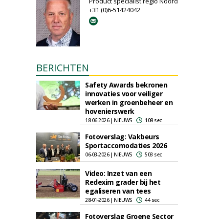
Product specialist regio Noord
+31 (0)6-51424042
BERICHTEN
Safety Awards bekronen
innovaties voor veiliger
werken in groenbeheer en
hovenierswerk
18-06-2026 | NIEUWS
108 sec
Fotoverslag: Vakbeurs
Sportaccomodaties 2026
06-03-2026 | NIEUWS
503 sec
Video: Inzet van een
Redexim grader bij het
egaliseren van tees
28-01-2026 | NIEUWS
44 sec
Fotoverslag Groene Sector