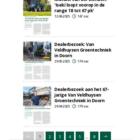
'Iseki loopt voorop in de
range 18 tot 67 pk'
12-06-2025
167 sec
Dealerbezoek: Van
Veldhuysen Groentechniek
in Doorn
29-05-2025
174 sec
Dealerbezoek aan het 67-
jarige Van Veldhuysen
Groentechniek in Doorn
29-04-2025
179 sec
...
1
2
3
4
5
8