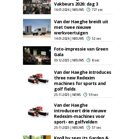
Vakbeurs 2026: dag 3
16-01-2026 | NIEUWS
727 sec
Van der Haeghe breidt uit
met twee nieuwe
werkvoertuigen
14-01-2026 | NIEUWS
52 sec
Foto-impressie van Green
Gala
03-12-2025 | NIEUWS
8 sec
Van der Haeghe introduces
three new Redexim
machines for sports and
golf fields
25-11-2025 | NEWS
59 sec
Van der Haeghe
introduceert drie nieuwe
Redexim-machines voor
sport- en golfvelden
25-11-2025 | NIEUWS
57 sec
Knoll bv sees its Garden &