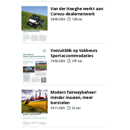
Van der Haeghe werkt aan
Corvus-dealernetwerk
28-05-2026
128 sec
Vooruitblik op Vakbeurs
Sportaccommodaties
19-02-2026
297 sec
Modern fairwaybeheer:
minder maaien, meer
borstelen
29-11-2025
52 sec