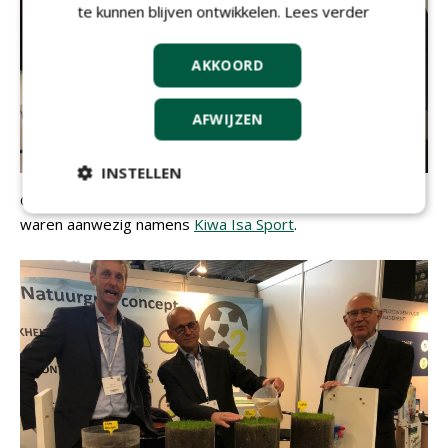
te kunnen blijven ontwikkelen.
Lees verder
AKKOORD
AFWIJZEN
INSTELLEN
Gert-Jan Kieft, Luuk van Helden en Sander van der Holst
waren aanwezig namens
Kiwa Isa Sport
.