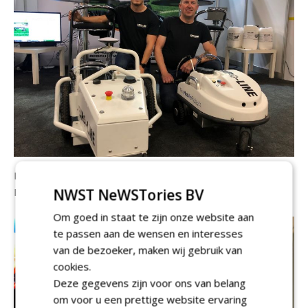
De belijningsrobots van
Expo-Line
werden getoond door
Marco Valvekens en Levi Stulens.
NWST NeWSTories BV
Om goed in staat te zijn onze website aan
te passen aan de wensen en interesses
van de bezoeker, maken wij gebruik van
cookies.
Deze gegevens zijn voor ons van belang
om voor u een prettige website ervaring