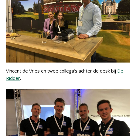
Vincent de Vries en twee collega's achter de desk bij
De
Ridder
.