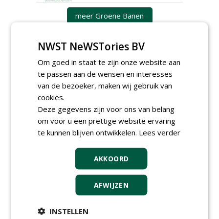
meer Groene Banen
NWST NeWSTories BV
Om goed in staat te zijn onze website aan
te passen aan de wensen en interesses
van de bezoeker, maken wij gebruik van
cookies.
GREEN OUTLET
Deze gegevens zijn voor ons van belang
om voor u een prettige website ervaring
Iedereen kan gratis kleine advertenties
te kunnen blijven ontwikkelen.
Lees verder
plaatsen via zijn eigen account.
Plaats een gratis advertentie
AKKOORD
AFWIJZEN
INSTELLEN