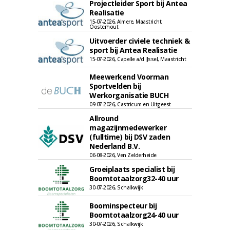
Projectleider Sport bij Antea
Realisatie
15-07-2026, Almere, Maastricht,
Oosterhout
Uitvoerder civiele techniek &
sport bij Antea Realisatie
15-07-2026, Capelle a/d IJssel, Maastricht
Meewerkend Voorman
Sportvelden bij
Werkorganisatie BUCH
09-07-2026, Castricum en Uitgeest
Allround
magazijnmedewerker
(fulltime) bij DSV zaden
Nederland B.V.
06-08-2026, Ven Zelderheide
Groeiplaats specialist bij
Boomtotaalzorg32-40 uur
30-07-2026, Schalkwijk
Boominspecteur bij
Boomtotaalzorg24-40 uur
30-07-2026, Schalkwijk