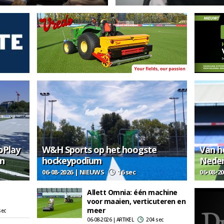
oPlay
W&H Sports op het hoogste
Van h
en
hockeypodium
Neder
06-08-2026 | NIEUWS
16 sec
06-08-2
Allett Omnia: één machine
voor maaien, verticuteren en
meer
sec
06-08-2026 | ARTIKEL
204 sec