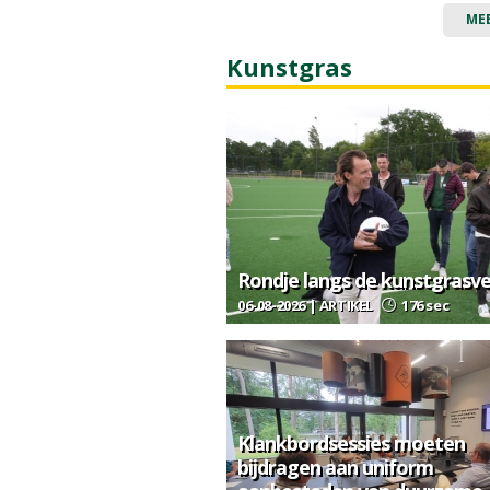
ME
Kunstgras
Rondje langs de kunstgrasv
06-08-2026 | ARTIKEL
176 sec
Klankbordsessies moeten
bijdragen aan uniform