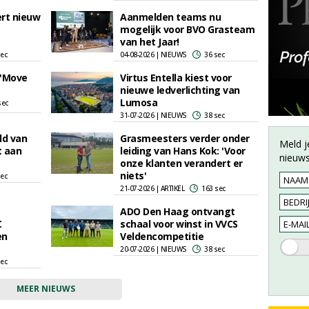
ert nieuw
Aanmelden teams nu
mogelijk voor BVO Grasteam
van het Jaar!
sec
04-08-2026 | NIEUWS
36 sec
 'Move
Virtus Entella kiest voor
nieuwe ledverlichting van
Lumosa
sec
31-07-2026 | NIEUWS
38 sec
ld van
Grasmeesters verder onder
Meld j
t aan
leiding van Hans Kok: 'Voor
nieuws
onze klanten verandert er
niets'
sec
21-07-2026 | ARTIKEL
163 sec
ADO Den Haag ontvangt
C
schaal voor winst in VVCS
en
Veldencompetitie
20-07-2026 | NIEUWS
38 sec
sec
MEER NIEUWS