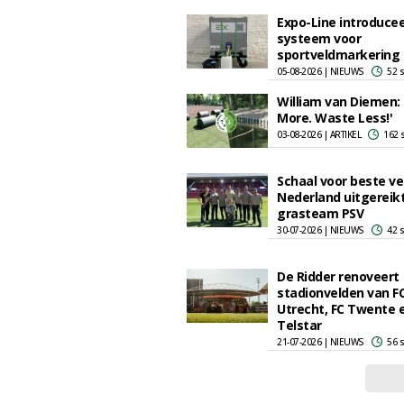
Expo-Line introduce
systeem voor
sportveldmarkering
05-08-2026 | NIEUWS
52 
William van Diemen:
More. Waste Less!'
03-08-2026 | ARTIKEL
162 
Schaal voor beste ve
Nederland uitgereik
grasteam PSV
30-07-2026 | NIEUWS
42 
De Ridder renoveert
stadionvelden van F
Utrecht, FC Twente 
Telstar
21-07-2026 | NIEUWS
56 