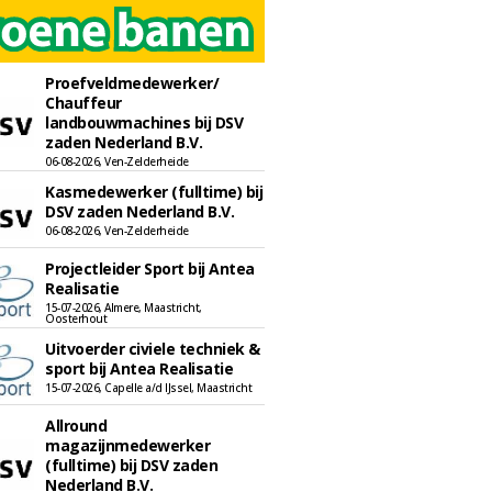
Proefveldmedewerker/
Chauffeur
landbouwmachines bij DSV
zaden Nederland B.V.
06-08-2026, Ven-Zelderheide
Kasmedewerker (fulltime) bij
DSV zaden Nederland B.V.
06-08-2026, Ven-Zelderheide
Projectleider Sport bij Antea
Realisatie
15-07-2026, Almere, Maastricht,
Oosterhout
Uitvoerder civiele techniek &
sport bij Antea Realisatie
15-07-2026, Capelle a/d IJssel, Maastricht
Allround
magazijnmedewerker
(fulltime) bij DSV zaden
Nederland B.V.