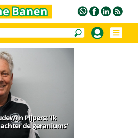
udewijn Pijpers: 'Ik
achter de geraniums'