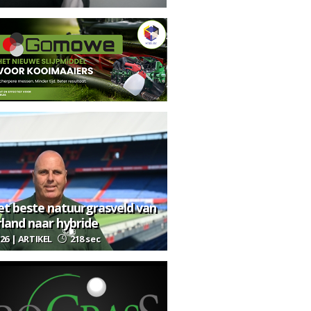
et beste natuurgrasveld van
land naar hybride
026 | ARTIKEL
218 sec