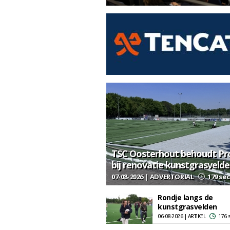
TSC Oosterhout behoudt Pr
bij renovatie kunstgrasveld
07-08-2026 | ADVERTORIAL
179 sec
Rondje langs de
kunstgrasvelden
06-08-2026 | ARTIKEL
176 