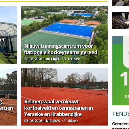
et
Nieuw trainingscentrum voor
nationale hockeyteams gereed
30-06-2026 | ARTIKEL
169 sec
g
Reimerswaal vernieuwt
ertien
korfbalveld en tennisbanen in
TEND
Yerseke en Krabbendijke
05-06-2026 | NIEUWS
66 sec
Gemeent
sportpar