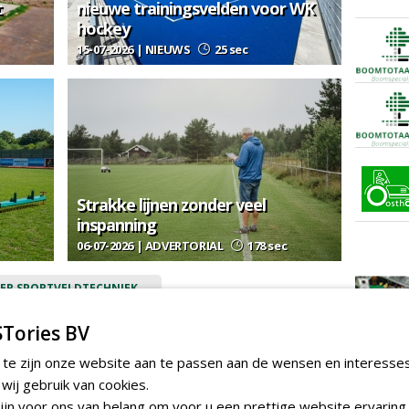
t
nieuwe trainingsvelden voor WK
hockey
15-07-2026 | NIEUWS
25 sec
Strakke lijnen zonder veel
inspanning
06-07-2026 | ADVERTORIAL
178 sec
ER SPORTVELDTECHNIEK
gie
Tories BV
 te zijn onze website aan te passen aan de wensen en interesse
ij gebruik van cookies.
jn voor ons van belang om voor u een prettige website ervaring 