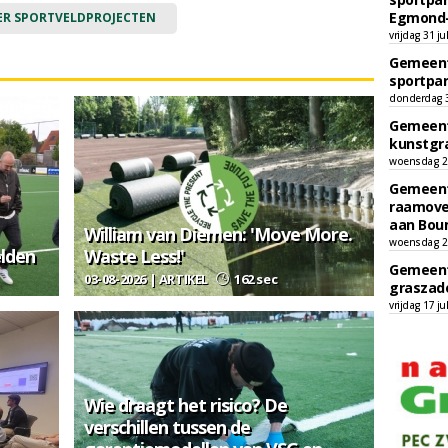
Egmond-
ER SPORTVELDPROJECTEN
vrijdag 31 ju
Gemeent
sportpar
donderdag 30
Gemeent
kunstgra
woensdag 29
Gemeent
raamove
aan Bou
William van Diemen: 'Move More.
woensdag 29
elden
Waste Less!'
Gemeent
03-08-2026 | ARTIKEL
162 sec
graszade
vrijdag 17 ju
Wie draagt het risico? De
verschillen tussen de