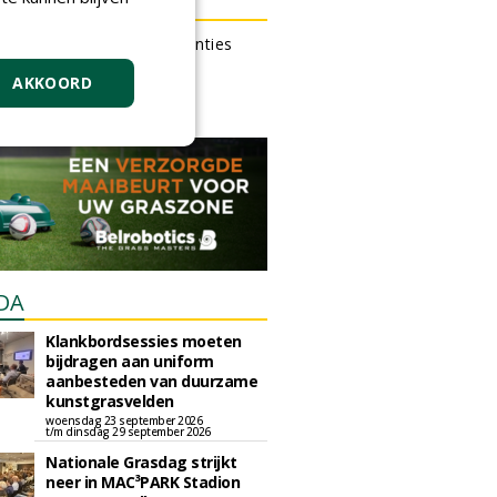
N OUTLET
 kan gratis kleine advertenties
 via zijn eigen account.
AKKOORD
en gratis advertentie
DA
Klankbordsessies moeten
bijdragen aan uniform
aanbesteden van duurzame
kunstgrasvelden
woensdag 23 september 2026
t/m dinsdag 29 september 2026
Nationale Grasdag strijkt
neer in MAC³PARK Stadion