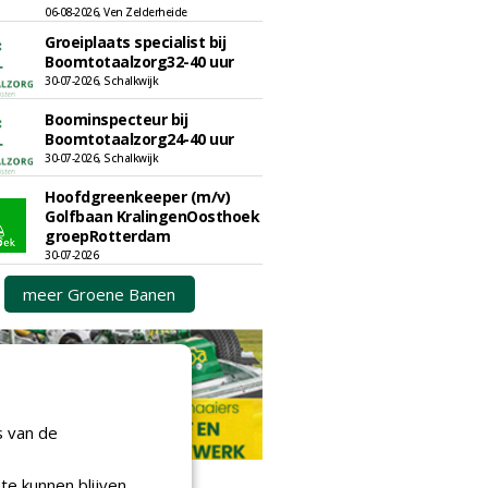
06-08-2026, Ven Zelderheide
Groeiplaats specialist bij
Boomtotaalzorg32-40 uur
30-07-2026, Schalkwijk
Boominspecteur bij
Boomtotaalzorg24-40 uur
30-07-2026, Schalkwijk
Hoofdgreenkeeper (m/v)
Golfbaan KralingenOosthoek
groepRotterdam
30-07-2026
meer Groene Banen
s van de
te kunnen blijven