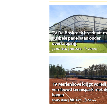
TV De Boskreek breidt uit m
dubbele padelbaan onder
overkapping
15-07-2026 | NIEUWS
29 sec
TV Merlenhove krijgt volledi
vernieuwd tennispark met d
banen
08-06-2026 | NIEUWS
57 sec