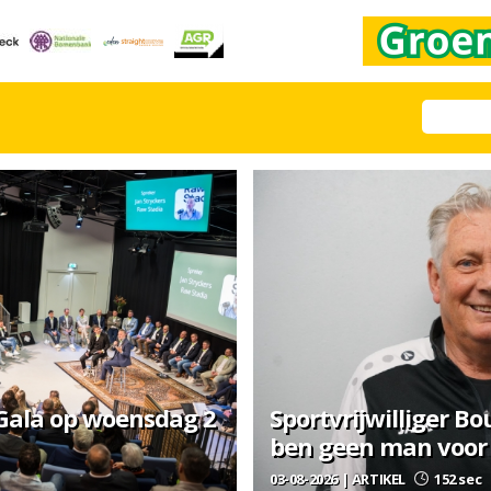
 Gala op woensdag 2
Sportvrijwilliger Bo
ben geen man voor 
03-08-2026 | ARTIKEL
152 sec