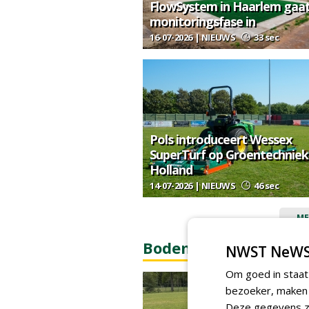
FlowSystem in Haarlem gaa
monitoringsfase in
16-07-2026 | NIEUWS
33 sec
Pols introduceert Wessex
SuperTurf op Groentechniek
Holland
14-07-2026 | NIEUWS
46 sec
ME
Bodem & bodembiolo
NWST NeWS
Om goed in staat
bezoeker, maken w
Deze gegevens zi