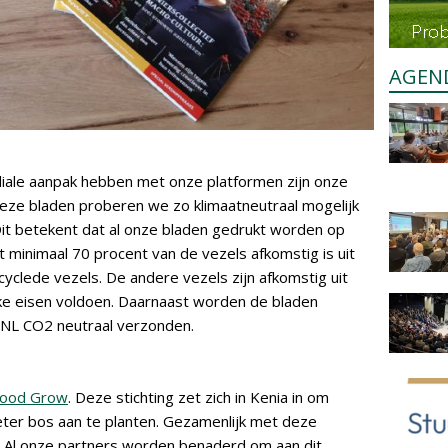
AGEN
iale aanpak hebben met onze platformen zijn onze
Deze bladen proberen we zo klimaatneutraal mogelijk
it betekent dat al onze bladen gedrukt worden op
 minimaal 70 procent van de vezels afkomstig is uit
clede vezels. De andere vezels zijn afkomstig uit
ke eisen voldoen. Daarnaast worden de bladen
tNL CO2 neutraal verzonden.
Wood Grow
. Deze stichting zet zich in Kenia in om
eter bos aan te planten. Gezamenlijk met deze
 Al onze partners worden benaderd om aan dit