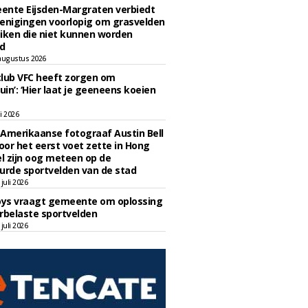
ente Eijsden-Margraten verbiedt
enigingen voorlopig om grasvelden
iken die niet kunnen worden
d
augustus 2026
lub VFC heeft zorgen om
uin’: ‘Hier laat je geeneens koeien
li 2026
Amerikaanse fotograaf Austin Bell
voor het eerst voet zette in Hong
el zijn oog meteen op de
urde sportvelden van de stad
juli 2026
oys vraagt gemeente om oplossing
rbelaste sportvelden
juli 2026