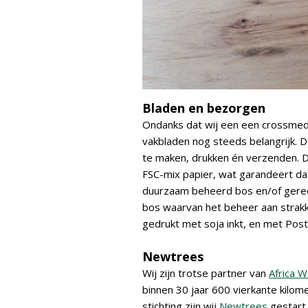
Bladen en bezorgen
Ondanks dat wij een een crossmed
vakbladen nog steeds belangrijk. 
te maken, drukken én verzenden. D
FSC-mix papier, wat garandeert dat
duurzaam beheerd bos en/of gerecy
bos waarvan het beheer aan strak
gedrukt met soja inkt, en met Pos
Newtrees
Wij zijn trotse partner van
Africa 
binnen 30 jaar 600 vierkante kilom
stichting zijn wij
Newtrees
gestart.