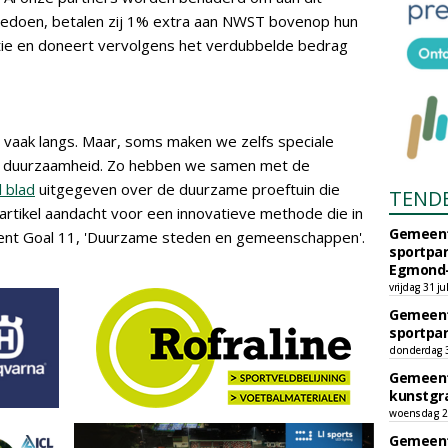
 meedoen, betalen zij 1% extra aan NWST bovenop hun
ie en doneert vervolgens het verdubbelde bedrag
vaak langs. Maar, soms maken we zelfs speciale
 op duurzaamheid. Zo hebben we samen met de
l blad
uitgegeven over de duurzame proeftuin die
TEND
r artikel aandacht voor een innovatieve methode die in
Gemeent
ent Goal 11, 'Duurzame steden en gemeenschappen'.
sportpar
Egmond-
vrijdag 31 ju
Gemeent
sportpar
donderdag 30
Gemeent
kunstgra
woensdag 29
Gemeent