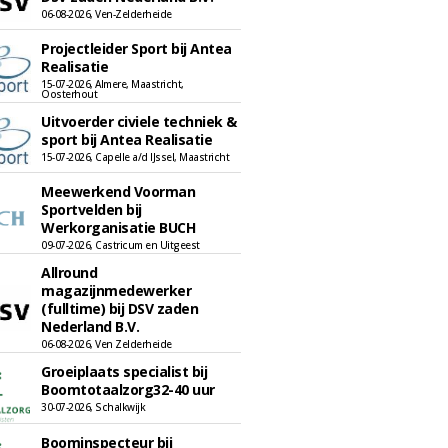
06-08-2026, Ven-Zelderheide
Projectleider Sport bij Antea
Realisatie
15-07-2026, Almere, Maastricht,
Oosterhout
Uitvoerder civiele techniek &
sport bij Antea Realisatie
15-07-2026, Capelle a/d IJssel, Maastricht
Meewerkend Voorman
Sportvelden bij
Werkorganisatie BUCH
09-07-2026, Castricum en Uitgeest
Allround
magazijnmedewerker
(fulltime) bij DSV zaden
Nederland B.V.
06-08-2026, Ven Zelderheide
Groeiplaats specialist bij
Boomtotaalzorg32-40 uur
30-07-2026, Schalkwijk
Boominspecteur bij