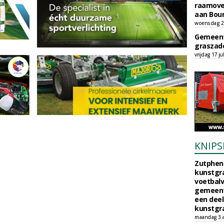
raamove
aan Bou
woensdag 29
Gemeent
graszade
vrijdag 17 ju
KNIPS
Zutphen 
kunstgra
voetbalv
gemeente
een deel
kunstgra
maandag 3 