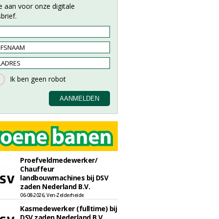
e aan voor onze digitale
brief.
Proefveldmedewerker/
Chauffeur
landbouwmachines bij DSV
zaden Nederland B.V.
06-08-2026, Ven-Zelderheide
Kasmedewerker (fulltime) bij
DSV zaden Nederland B.V.