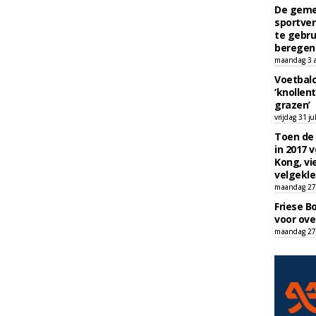
De geme
sportver
te gebru
beregen
maandag 3 
Voetbalc
‘knollent
grazen’
vrijdag 31 ju
Toen de 
in 2017 
Kong, vi
velgekle
maandag 27 
Friese B
voor ove
maandag 27 