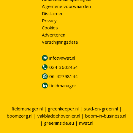
Algemene voorwaarden
Disclaimer
Privacy
Cookies
Adverteren
Verschijningsdata
info@nwst.nl
024-3602454
06-42798144
fieldmanager
fieldmanager.nl
|
greenkeeper.nl
|
stad-en-groen.nl
|
boomzorg.nl
|
vakbladdehovenier.nl
|
boom-in-business.nl
|
greeninside.eu
|
nwst.nl