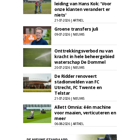
leiding van Hans Kok: 'Voor
onze klanten verandert er
niets'
21-07-2026 | ARTIKEL
Groene transfers juli
09-07-2026 | NIEUWS
Onttrekkingsverbod nu van
kracht in hele beheergebied
waterschap De Dommel
20-07-2026 | NIEUWS
De Ridder renoveert
stadionvelden van FC
Utrecht, FC Twente en
Telstar
21-07-2026 | NIEUWS
Allett Omnia: één machine
voor maaien, verticuteren en
meer
06-08-2026 | ARTIKEL