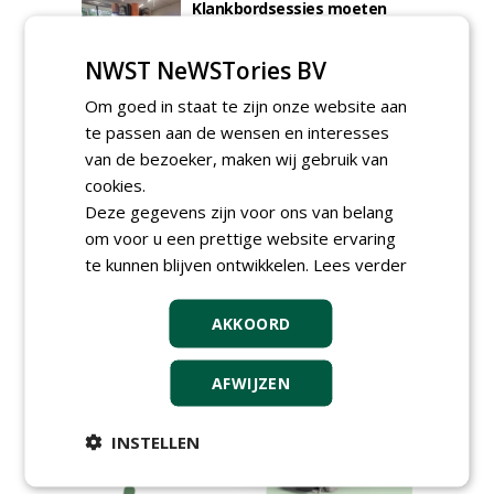
Klankbordsessies moeten
bijdragen aan uniform
aanbesteden van duurzame
NWST NeWSTories BV
kunstgrasvelden
woensdag 23 september 2026
t/m dinsdag 29 september 2026
Om goed in staat te zijn onze website aan
Nationale Grasdag strijkt
te passen aan de wensen en interesses
neer in MAC³PARK Stadion
van de bezoeker, maken wij gebruik van
van PEC Zwolle
cookies.
woensdag 18 november 2026
Deze gegevens zijn voor ons van belang
Save the Date: Green Gala op
om voor u een prettige website ervaring
woensdag 2 december
woensdag 2 december 2026
te kunnen blijven ontwikkelen.
Lees verder
AKKOORD
AFWIJZEN
INSTELLEN