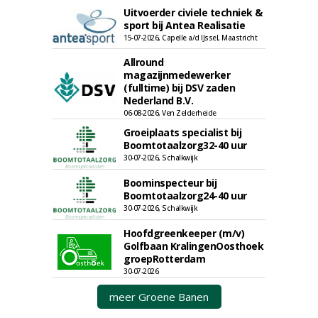
Uitvoerder civiele techniek &
sport bij Antea Realisatie
15-07-2026, Capelle a/d IJssel, Maastricht
Allround
magazijnmedewerker
(fulltime) bij DSV zaden
Nederland B.V.
06-08-2026, Ven Zelderheide
Groeiplaats specialist bij
Boomtotaalzorg32-40 uur
30-07-2026, Schalkwijk
Boominspecteur bij
Boomtotaalzorg24-40 uur
30-07-2026, Schalkwijk
Hoofdgreenkeeper (m/v)
Golfbaan KralingenOosthoek
groepRotterdam
30-07-2026
meer Groene Banen