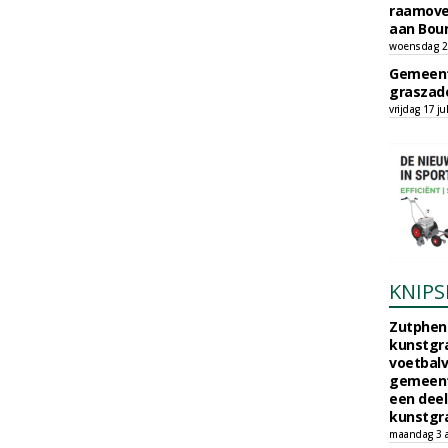
raamove
aan Bou
woensdag 29
Gemeent
graszade
vrijdag 17 ju
KNIPS
Zutphen 
kunstgra
voetbalv
gemeente
een deel
kunstgra
maandag 3 