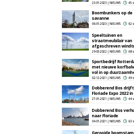
23-01-2023 | NIEUWS
45 
Boombunkers op de
savanne
06-01-2023 | NIEUWS
62 
Speeltuinen en
straatmeubilair van
afgeschreven windt
29-03-2022 | NIEUWS
68 
Sportbedrijf Rotter
met nieuwe korfbal
vol in op duurzaamh
02-12-2021 | NIEUWS
49 
Dobberend Bos drijft 
Floriade Expo 2022 i
27-01-2021 | NIEUWS
44 
Dobberend Bos verhu
naar Floriade
04-01-2021 | NIEUWS
63 
Gerooide boomsta