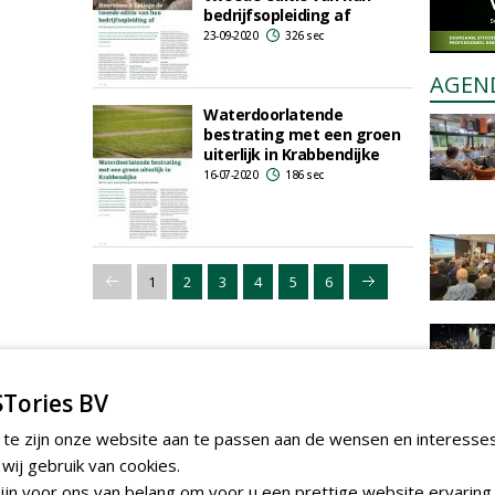
bedrijfsopleiding af
23-09-2020
326 sec
AGEN
Waterdoorlatende
bestrating met een groen
uiterlijk in Krabbendijke
16-07-2020
186 sec
1
2
3
4
5
6
Tories BV
 te zijn onze website aan te passen aan de wensen en interesse
ij gebruik van cookies.
jn voor ons van belang om voor u een prettige website ervaring 