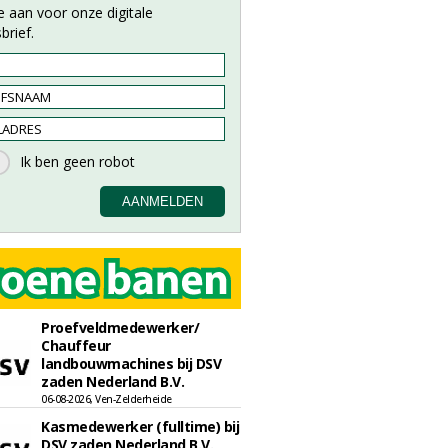
e aan voor onze digitale
brief.
Proefveldmedewerker/
Chauffeur
landbouwmachines bij DSV
zaden Nederland B.V.
06-08-2026, Ven-Zelderheide
Kasmedewerker (fulltime) bij
DSV zaden Nederland B.V.