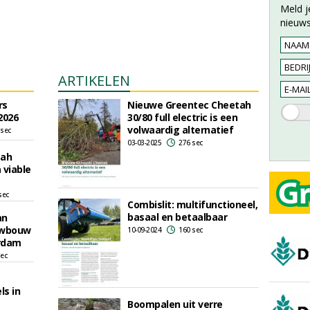
Meld j
nieuws
ARTIKELEN
rs
Nieuwe Greentec Cheetah
2026
30/80 full electric is een
volwaardig alternatief
 sec
03-03-2025
276 sec
tah
a viable
sec
Combislit: multifunctioneel,
basaal en betaalbaar
an
uwbouw
10-09-2024
160 sec
erdam
sec
s in
Boompalen uit verre