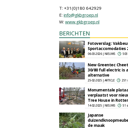
T: +31(0)180 642929
E:
info@gkbgroep.nl
W:
www.gkbgroep.nl
BERICHTEN
Fotoverslag: Vakbeu
Sportaccomodaties 
06-03-2026 | NIEUWS
503
New Greentec Chee
30/80 full electric is 
alternative
25-02-2025 | ARTICLE
251 
Monumentale plata
verplaatst voor nie
Tree House in Rott
14-02-2025 | NIEUWS
51 
Japanse
duizendknoopmeubel
de maak