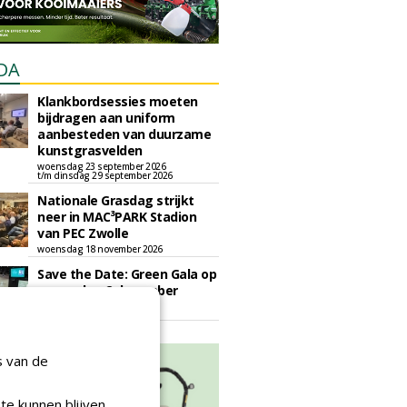
DA
Klankbordsessies moeten
bijdragen aan uniform
aanbesteden van duurzame
kunstgrasvelden
woensdag 23 september 2026
t/m dinsdag 29 september 2026
Nationale Grasdag strijkt
neer in MAC³PARK Stadion
van PEC Zwolle
woensdag 18 november 2026
Save the Date: Green Gala op
woensdag 2 december
woensdag 2 december 2026
s van de
te kunnen blijven