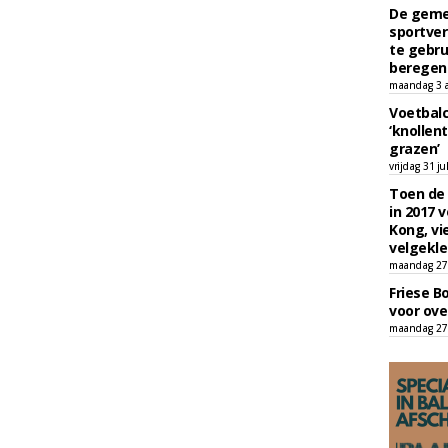
De geme
sportver
te gebru
beregen
maandag 3 
Voetbalc
‘knollent
grazen’
vrijdag 31 ju
Toen de 
in 2017 
Kong, vi
velgekle
maandag 27 
Friese B
voor ove
maandag 27 