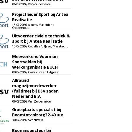
06-08-2026, Ven-Zelderheide
Projectleider Sport bij Antea
Realisatie
15-07-2026, Almere, Maastricht,
Oosterhout
Uitvoerder civiele techniek &
sport bij Antea Realisatie
15-07-2026, Capelle a/d IJssel, Maastricht
Meewerkend Voorman
Sportvelden bij
Werkorganisatie BUCH
09-07-2026, Castricum en Uitgeest
Allround
magazijnmedewerker
(fulltime) bij DSV zaden
Nederland B.V.
06-08-2026, Ven Zelderheide
Groeiplaats specialist bij
Boomtotaalzorg32-40 uur
30-07-2026, Schalkwijk
Boominspecteur bij