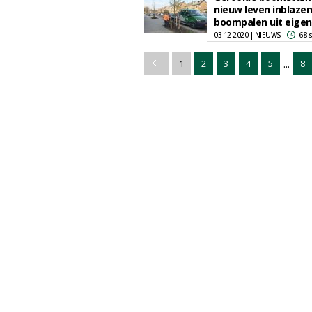
nieuw leven inblazen
boompalen uit eigen
03-12-2020 | NIEUWS
68 
...
1
2
3
4
5
8