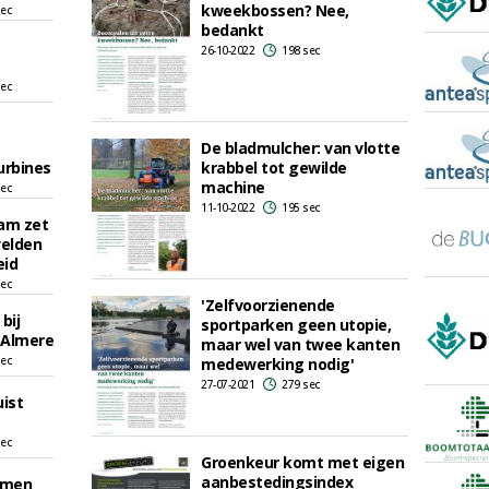
kweekbossen? Nee,
sec
bedankt
26-10-2022
198 sec
sec
De bladmulcher: van vlotte
urbines
krabbel tot gewilde
machine
sec
11-10-2022
195 sec
dam zet
velden
eid
sec
'Zelfvoorzienende
bij
sportparken geen utopie,
n Almere
maar wel van twee kanten
sec
medewerking nodig'
27-07-2021
279 sec
ist
sec
Groenkeur komt met eigen
aanbestedingsindex
mmen