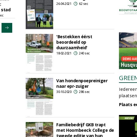
:
26-04-2021
62 sec
 stad
sec
'Bestekken éérst
beoordeeld op
duurzaamheid'
18-02-2021
240 sec
GREE
Van hondenpoepreiniger
naar epr-zuiger
Iedereen
30-10-2020
286 sec
plaatsen
Plaats e
Familiebedrijf GKB trapt
met Hoornbeeck College de
tweede editie van hun