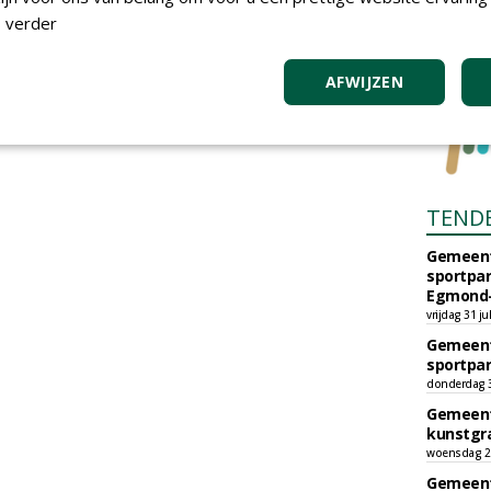
 verder
AFWIJZEN
TEND
Gemeent
sportpar
Egmond-
vrijdag 31 ju
Gemeent
sportpar
donderdag 30
Gemeent
kunstgra
woensdag 29
Gemeent