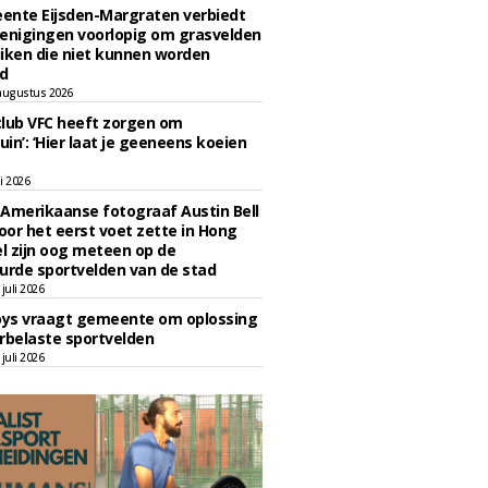
ente Eijsden-Margraten verbiedt
enigingen voorlopig om grasvelden
iken die niet kunnen worden
d
augustus 2026
lub VFC heeft zorgen om
uin’: ‘Hier laat je geeneens koeien
li 2026
Amerikaanse fotograaf Austin Bell
voor het eerst voet zette in Hong
el zijn oog meteen op de
urde sportvelden van de stad
juli 2026
oys vraagt gemeente om oplossing
rbelaste sportvelden
juli 2026