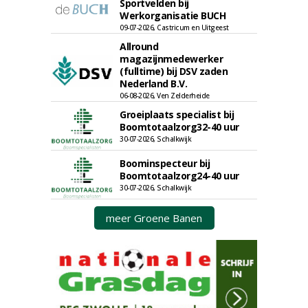
Sportvelden bij
Werkorganisatie BUCH
09-07-2026, Castricum en Uitgeest
Allround
magazijnmedewerker
(fulltime) bij DSV zaden
Nederland B.V.
06-08-2026, Ven Zelderheide
Groeiplaats specialist bij
Boomtotaalzorg32-40 uur
30-07-2026, Schalkwijk
Boominspecteur bij
Boomtotaalzorg24-40 uur
30-07-2026, Schalkwijk
meer Groene Banen