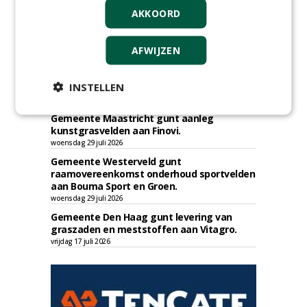
AKKOORD
Gemeente Bergen gunt herinrichting
sportpark Hogedijk - VV Egmond te
Egmond-Binnen aan Compeer Infra.
AFWIJZEN
vrijdag 31 juli 2026
Gemeente Dordrecht gunt veldrenovaties
INSTELLEN
sportpark Schildman aan CSC Sport.
donderdag 30 juli 2026
Gemeente Maastricht gunt aanleg
kunstgrasvelden aan Finovi.
woensdag 29 juli 2026
Gemeente Westerveld gunt
raamovereenkomst onderhoud sportvelden
aan Bouma Sport en Groen.
woensdag 29 juli 2026
Gemeente Den Haag gunt levering van
graszaden en meststoffen aan Vitagro.
vrijdag 17 juli 2026