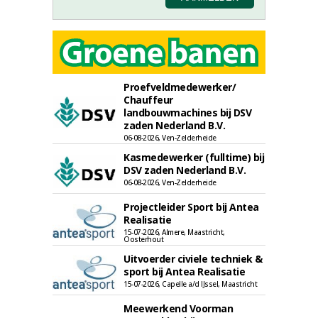
Proefveldmedewerker/
Chauffeur
landbouwmachines bij DSV
zaden Nederland B.V.
06-08-2026, Ven-Zelderheide
Kasmedewerker (fulltime) bij
DSV zaden Nederland B.V.
06-08-2026, Ven-Zelderheide
Projectleider Sport bij Antea
Realisatie
15-07-2026, Almere, Maastricht,
Oosterhout
Uitvoerder civiele techniek &
sport bij Antea Realisatie
15-07-2026, Capelle a/d IJssel, Maastricht
Meewerkend Voorman