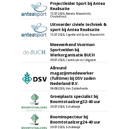
Projectleider Sport bij Antea
Realisatie
15-07-2026, Almere, Maastricht,
Oosterhout
Uitvoerder civiele techniek &
sport bij Antea Realisatie
15-07-2026, Capelle a/d IJssel, Maastricht
Meewerkend Voorman
Sportvelden bij
Werkorganisatie BUCH
09-07-2026, Castricum en Uitgeest
Allround
magazijnmedewerker
(fulltime) bij DSV zaden
Nederland B.V.
06-08-2026, Ven Zelderheide
Groeiplaats specialist bij
Boomtotaalzorg32-40 uur
30-07-2026, Schalkwijk
Boominspecteur bij
Boomtotaalzorg24-40 uur
30-07-2026, Schalkwijk