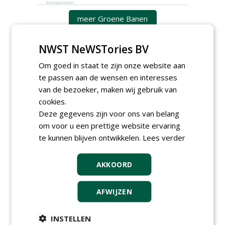
meer Groene Banen
NWST NeWSTories BV
Om goed in staat te zijn onze website aan
te passen aan de wensen en interesses
van de bezoeker, maken wij gebruik van
cookies.
GREEN OUTLET
Deze gegevens zijn voor ons van belang
om voor u een prettige website ervaring
Iedereen kan gratis kleine advertenties
te kunnen blijven ontwikkelen.
Lees verder
plaatsen via zijn eigen account.
Plaats een gratis advertentie
AKKOORD
AFWIJZEN
INSTELLEN