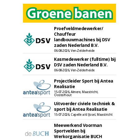
Proefveldmedewerker/
Chauffeur
landbouwmachines bij DSV
zaden Nederland B.V.
06-08-2026, Ven-Zelderheide
Kasmedewerker (fulltime) bij
DSV zaden Nederland B.V.
06-08-2026, Ven-Zelderheide
Projectleider Sport bij Antea
Realisatie
15-07-2026, Almere, Maastricht,
Oosterhout
Uitvoerder civiele techniek &
sport bij Antea Realisatie
15-07-2026, Capelle a/d IJssel, Maastricht
Meewerkend Voorman
Sportvelden bij
Werkorganisatie BUCH