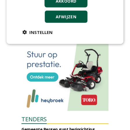
neer in MAC³PARK Stadion
AKKOORD
van PEC Zwolle
woensdag 18 november 2026
AFWIJZEN
Save the Date: Green Gala op
woensdag 2 december
woensdag 2 december 2026
INSTELLEN
TENDERS
Gemeente Bergen gunt herinrichting