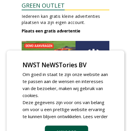
GREEN OUTLET
Iedereen kan gratis kleine advertenties
plaatsen via zijn eigen account.
Plaats een gratis advertentie
NWST NeWSTories BV
Om goed in staat te zijn onze website aan
te passen aan de wensen en interesses
AGENDA
van de bezoeker, maken wij gebruik van
Klankbordsessies moeten
cookies.
bijdragen aan uniform
Deze gegevens zijn voor ons van belang
aanbesteden van duurzame
om voor u een prettige website ervaring
kunstgrasvelden
te kunnen blijven ontwikkelen.
Lees verder
woensdag 23 september 2026
t/m dinsdag 29 september 2026
Nationale Grasdag strijkt