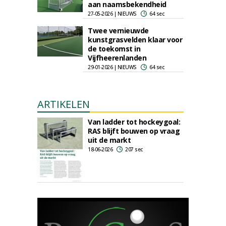
aan naamsbekendheid
27-05-2026 | NIEUWS
64 sec
Twee vernieuwde
kunstgrasvelden klaar voor
de toekomst in
Vijfheerenlanden
29-01-2026 | NIEUWS
64 sec
ARTIKELEN
Van ladder tot hockeygoal:
RAS blijft bouwen op vraag
uit de markt
18-06-2026
207 sec