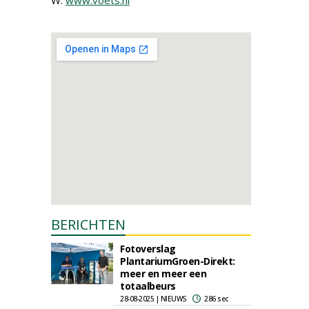
W:
www.voets.nl
BERICHTEN
Fotoverslag
PlantariumGroen-Direkt:
meer en meer een
totaalbeurs
28-08-2025 | NIEUWS
286 sec