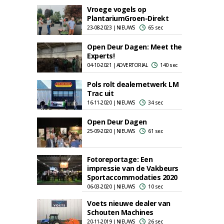
Vroege vogels op
PlantariumGroen-Direkt
23-08-2023 | NIEUWS
65 sec
Open Deur Dagen: Meet the
Experts!
04-10-2021 | ADVERTORIAL
140 sec
Pols rolt dealernetwerk LM
Trac uit
16-11-2020 | NIEUWS
34 sec
Open Deur Dagen
25-09-2020 | NIEUWS
61 sec
Fotoreportage: Een
impressie van de Vakbeurs
Sportaccommodaties 2020
06-03-2020 | NIEUWS
10 sec
Voets nieuwe dealer van
Schouten Machines
20-11-2019 | NIEUWS
26 sec