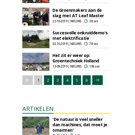
De Groenmakers aan de
slag met AT Leaf Master
22-10-2019 | NIEUWS
38 sec
Succesvolle onkruiddemo's
met elektrificatie
02-10-2019 | NIEUWS
78 sec
Het zit er weer op:
Groentechniek Holland
13-09-2019 | NIEUWS
106 sec
1
2
3
4
5
6
ARTIKELEN
'De natuur is veel sneller
dan machines, dat moet je
omarmen'