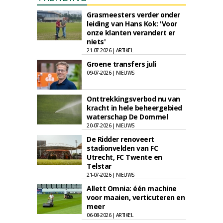
Grasmeesters verder onder
leiding van Hans Kok: 'Voor
onze klanten verandert er
niets'
21-07-2026 | ARTIKEL
Groene transfers juli
09-07-2026 | NIEUWS
Onttrekkingsverbod nu van
kracht in hele beheergebied
waterschap De Dommel
20-07-2026 | NIEUWS
De Ridder renoveert
stadionvelden van FC
Utrecht, FC Twente en
Telstar
21-07-2026 | NIEUWS
Allett Omnia: één machine
voor maaien, verticuteren en
meer
06-08-2026 | ARTIKEL