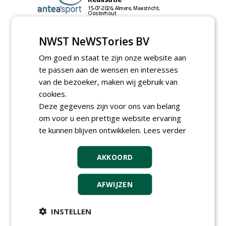
15-07-2026, Almere, Maastricht,
Oosterhout
Uitvoerder civiele techniek &
sport bij Antea Realisatie
NWST NeWSTories BV
15-07-2026, Capelle a/d IJssel, Maastricht
Om goed in staat te zijn onze website aan
Allround
te passen aan de wensen en interesses
magazijnmedewerker
(fulltime) bij DSV zaden
van de bezoeker, maken wij gebruik van
Nederland B.V.
cookies.
06-08-2026, Ven Zelderheide
Deze gegevens zijn voor ons van belang
Groeiplaats specialist bij
om voor u een prettige website ervaring
Boomtotaalzorg32-40 uur
te kunnen blijven ontwikkelen.
Lees verder
30-07-2026, Schalkwijk
Boominspecteur bij
AKKOORD
Boomtotaalzorg24-40 uur
30-07-2026, Schalkwijk
Hoofdgreenkeeper (m/v)
AFWIJZEN
Golfbaan KralingenOosthoek
groepRotterdam
INSTELLEN
30-07-2026