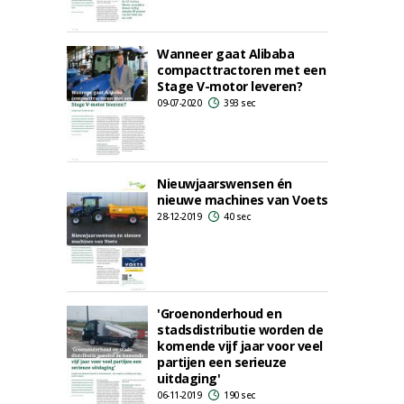
Wanneer gaat Alibaba
compacttractoren met een
Stage V-motor leveren?
09-07-2020
393 sec
Nieuwjaarswensen én
nieuwe machines van Voets
28-12-2019
40 sec
'Groenonderhoud en
stadsdistributie worden de
komende vijf jaar voor veel
partijen een serieuze
uitdaging'
06-11-2019
190 sec