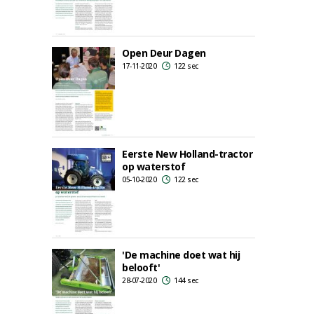
Open Deur Dagen
17-11-2020
122 sec
Eerste New Holland-tractor
op waterstof
05-10-2020
122 sec
'De machine doet wat hij
belooft'
28-07-2020
144 sec