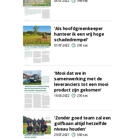
05-07-2022
349 sec
'Als hoofdgreenkeeper
hanteer ik een vrij hoge
schadedrempel'
01-07-2022
293 sec
'Mooi dat we in
samenwerking met de
leveranciers tot een mooi
product zijn gekomen'
16-03-2022
230 sec
'Zonder goed team zal een
golfbaan altijd hetzelfde
niveau houden'
29-07-2021
560 sec