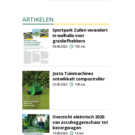
ARTIKELEN
Sportpark Zuilen verandert
in walhalla voor
grasliefhebbers
06-06-2023
763 sec
Josta Tuinmachines
ontwikkelt compostroller
25-05-2023
109 sec
Overzicht elektrisch 2020:
van accuheggenschaar tot
bezorgwagen
10-09-2020
14 sec