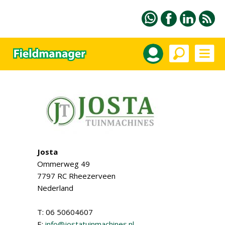
Josta
Ommerweg 49
7797 RC Rheezerveen
Nederland
T: 06 50604607
E:
info@jostatuinmachines.nl