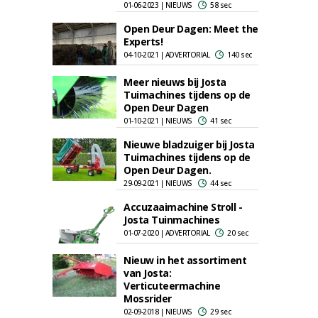
01-06-2023 | NIEUWS
58 sec
Open Deur Dagen: Meet the
Experts!
04-10-2021 | ADVERTORIAL
140 sec
Meer nieuws bij Josta
Tuimachines tijdens op de
Open Deur Dagen
01-10-2021 | NIEUWS
41 sec
Nieuwe bladzuiger bij Josta
Tuimachines tijdens op de
Open Deur Dagen.
29-09-2021 | NIEUWS
44 sec
Accuzaaimachine Stroll -
Josta Tuinmachines
01-07-2020 | ADVERTORIAL
20 sec
Nieuw in het assortiment
van Josta:
Verticuteermachine
Mossrider
02-09-2018 | NIEUWS
29 sec