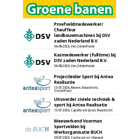
Proefveldmedewerker/
Chauffeur
landbouwmachines bij DSV
zaden Nederland B.V.
06-08-2026, Ven-Zelderheide
Kasmedewerker (fulltime) bij
DSV zaden Nederland B.V.
06-08-2026, Ven-Zelderheide
Projectleider Sport bij Antea
Realisatie
15-07-2026, Almere, Maastricht,
Oosterhout
Uitvoerder civiele techniek &
sport bij Antea Realisatie
15-07-2026, Capelle a/d IJssel, Maastricht
Meewerkend Voorman
Sportvelden bij
Werkorganisatie BUCH
09-07-2026, Castricum en Uitgeest