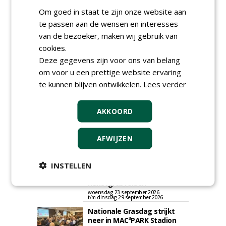
GREEN OUTLET
Om goed in staat te zijn onze website aan
Iedereen kan gratis kleine advertenties
te passen aan de wensen en interesses
plaatsen via zijn eigen account.
van de bezoeker, maken wij gebruik van
Plaats een gratis advertentie
cookies.
Deze gegevens zijn voor ons van belang
om voor u een prettige website ervaring
te kunnen blijven ontwikkelen.
Lees verder
AKKOORD
AGENDA
AFWIJZEN
Klankbordsessies moeten
INSTELLEN
bijdragen aan uniform
aanbesteden van duurzame
kunstgrasvelden
woensdag 23 september 2026
t/m dinsdag 29 september 2026
Nationale Grasdag strijkt
neer in MAC³PARK Stadion