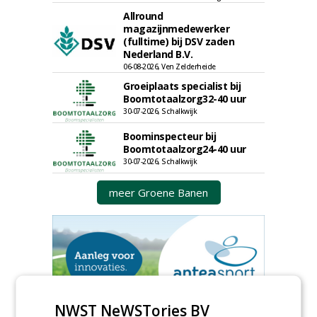
Allround
magazijnmedewerker
(fulltime) bij DSV zaden
Nederland B.V.
06-08-2026, Ven Zelderheide
Groeiplaats specialist bij
Boomtotaalzorg32-40 uur
30-07-2026, Schalkwijk
Boominspecteur bij
Boomtotaalzorg24-40 uur
30-07-2026, Schalkwijk
meer Groene Banen
NWST NeWSTories BV