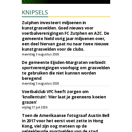
KNIPSELS
Zutphen investeert miljoenen in
kunstgrasvelden. Goed nieuws voor
voetbalverenigingen FC Zutphen en AZC. De
gemeente hield vorig jaar miljoenen over,
een deel hiervan gaat nu naar twee nieuwe
kunstgrasvelden voor de clubs.
maandag 3 augustus 2026
De gemeente Eijsden-Margraten verbiedt
sportverenigingen voorlopig om grasvelden
te gebruiken die niet kunnen worden
beregend
maandag 3 augustus 2026
Voetbalclub VFC heeft zorgen om
‘knollentuin’: ‘Hier laat je geeneens koeien
grazen’
vrijdag 31 juli 2026
Toen de Amerikaanse fotograaf Austin Bell
in 2017 voor het eerst voet zette in Hong
Kong, viel zijn oog meteen op de
velgekleurde sportvelden van de stad