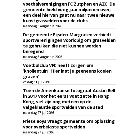
voetbalverenigingen FC Zutphen en AZC. De
gemeente hield vorig jaar miljoenen over,
een deel hiervan gaat nu naar twee nieuwe
kunstgrasvelden voor de clubs.
maandag 3 augustus 2026
De gemeente Eijsden-Margraten verbiedt
sportverenigingen voorlopig om grasvelden
te gebruiken die niet kunnen worden
beregend
maandag 3 augustus 2026
Voetbalclub VFC heeft zorgen om
‘knollentuin’: ‘Hier laat je geeneens koeien
grazen’
vrijdag 31 juli 2026
Toen de Amerikaanse fotograaf Austin Bell
in 2017 voor het eerst voet zette in Hong
Kong, viel zijn oog meteen op de
velgekleurde sportvelden van de stad
maandag 27 juli 2026
Friese Boys vraagt gemeente om oplossing
voor overbelaste sportvelden
maandag 27 juli 2026