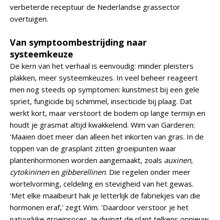
verbeterde receptuur de Nederlandse grassector
overtuigen.
Van symptoombestrijding naar
systeemkeuze
De kern van het verhaal is eenvoudig: minder pleisters
plakken, meer systeemkeuzes. In veel beheer reageert
men nog steeds op symptomen: kunstmest bij een gele
spriet, fungicide bij schimmel, insecticide bij plaag. Dat
werkt kort, maar verstoort de bodem op lange termijn en
houdt je grasmat altijd kwakkelend. Wim van Garderen:
'Maaien doet meer dan alleen het inkorten van gras. In de
toppen van de grasplant zitten groeipunten waar
plantenhormonen worden aangemaakt, zoals
auxinen,
cytokininen
en
gibberellinen
. Die regelen onder meer
wortelvorming, celdeling en stevigheid van het gewas.
'Met elke maaibeurt hak je letterlijk de fabriekjes van die
hormonen eraf,' zegt Wim. 'Daardoor verstoor je het
natuurlijke groeiproces. Je dwingt de plant telkens opnieuw