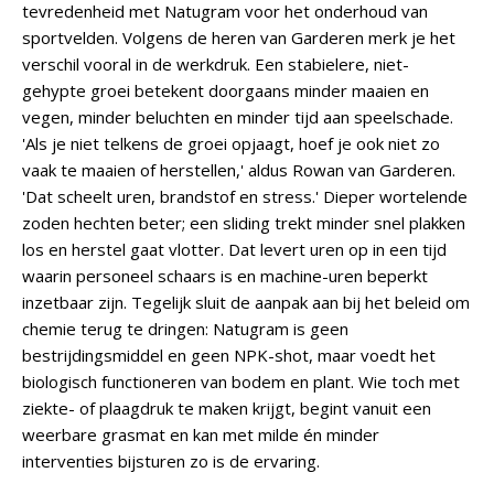
tevredenheid met Natugram voor het onderhoud van
sportvelden. Volgens de heren van Garderen merk je het
verschil vooral in de werkdruk. Een stabielere, niet-
gehypte groei betekent doorgaans minder maaien en
vegen, minder beluchten en minder tijd aan speelschade.
'Als je niet telkens de groei opjaagt, hoef je ook niet zo
vaak te maaien of herstellen,' aldus Rowan van Garderen.
'Dat scheelt uren, brandstof en stress.' Dieper wortelende
zoden hechten beter; een sliding trekt minder snel plakken
los en herstel gaat vlotter. Dat levert uren op in een tijd
waarin personeel schaars is en machine-uren beperkt
inzetbaar zijn. Tegelijk sluit de aanpak aan bij het beleid om
chemie terug te dringen: Natugram is geen
bestrijdingsmiddel en geen NPK-shot, maar voedt het
biologisch functioneren van bodem en plant. Wie toch met
ziekte- of plaagdruk te maken krijgt, begint vanuit een
weerbare grasmat en kan met milde én minder
interventies bijsturen zo is de ervaring.