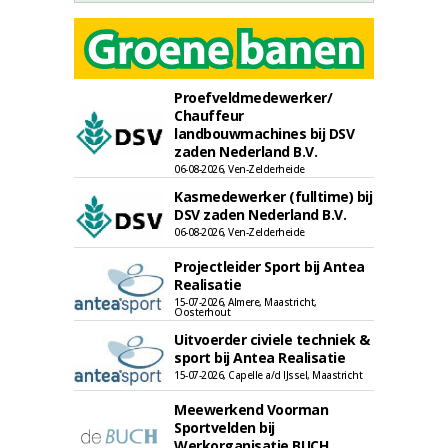
Proefveldmedewerker/
Chauffeur
landbouwmachines bij DSV
zaden Nederland B.V.
06-08-2026, Ven-Zelderheide
Kasmedewerker (fulltime) bij
DSV zaden Nederland B.V.
06-08-2026, Ven-Zelderheide
Projectleider Sport bij Antea
Realisatie
15-07-2026, Almere, Maastricht,
Oosterhout
Uitvoerder civiele techniek &
sport bij Antea Realisatie
15-07-2026, Capelle a/d IJssel, Maastricht
Meewerkend Voorman
Sportvelden bij
Werkorganisatie BUCH