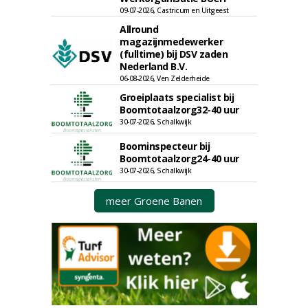
09-07-2026, Castricum en Uitgeest
Allround
magazijnmedewerker
(fulltime) bij DSV zaden
Nederland B.V.
06-08-2026, Ven Zelderheide
Groeiplaats specialist bij
Boomtotaalzorg32-40 uur
30-07-2026, Schalkwijk
Boominspecteur bij
Boomtotaalzorg24-40 uur
30-07-2026, Schalkwijk
meer Groene Banen