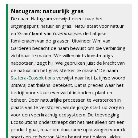
Natugram: natuurlijk gras
De naam Natugram verwijst direct naar het
uitgangspunt: natuur en gras. 'Natu' staat voor natuur
en 'Gram' komt van
Graminaceae
, de Latijnse
familienaam van de grassen. Uitvinder Wim van
Garderen bedacht de naam bewust om die verbinding
zichtbaar te maken. 'We willen niets kunstmatigs
nabootsen,' zegt hij. 'We gebruiken juist de kracht van
de natuur om het gras sterker te maken.' De naam
Statera-Ecosolutions
verwijst naar het Latijnse woord
statera
, dat 'balans' betekent. Dat is precies waar het
bedrijf voor staat: evenwicht in bodem, plant en
beheer. Door natuurlijke processen te versterken in
plaats van te verstoren, wil de jonge start-up zorgen
voor een veerkrachtig ecosysteem. De toevoeging
Ecosolutions onderstreept dat het niet alleen om een
product gaat, maar om duurzame oplossingen voor de
sport- en golfsector. 'Alles begint met balans,' aldus