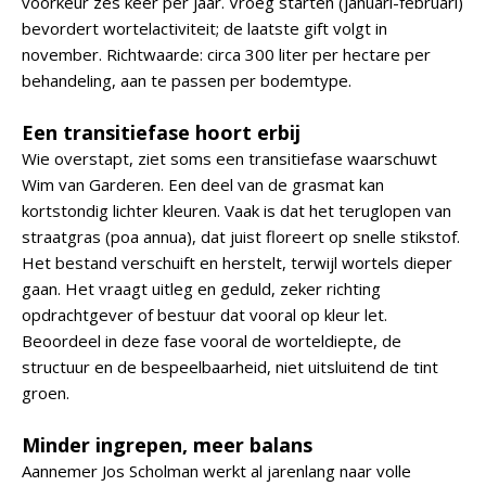
voorkeur zes keer per jaar. Vroeg starten (januari-februari)
bevordert wortelactiviteit; de laatste gift volgt in
november. Richtwaarde: circa 300 liter per hectare per
behandeling, aan te passen per bodemtype.
Een transitiefase hoort erbij
Wie overstapt, ziet soms een transitiefase waarschuwt
Wim van Garderen. Een deel van de grasmat kan
kortstondig lichter kleuren. Vaak is dat het teruglopen van
straatgras (poa annua), dat juist floreert op snelle stikstof.
Het bestand verschuift en herstelt, terwijl wortels dieper
gaan. Het vraagt uitleg en geduld, zeker richting
opdrachtgever of bestuur dat vooral op kleur let.
Beoordeel in deze fase vooral de worteldiepte, de
structuur en de bespeelbaarheid, niet uitsluitend de tint
groen.
Minder ingrepen, meer balans
Aannemer Jos Scholman werkt al jarenlang naar volle