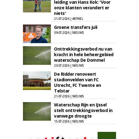
leiding van Hans Kok: 'Voor
onze klanten verandert er
niets'
21-07-2026 | ARTIKEL
Groene transfers juli
09-07-2026 | NIEUWS
Onttrekkingsverbod nu van
kracht in hele beheergebied
waterschap De Dommel
20-07-2026 | NIEUWS
De Ridder renoveert
stadionvelden van FC
Utrecht, FC Twente en
Telstar
21-07-2026 | NIEUWS
Waterschap Rijn en IJssel
stelt onttrekkingsverbod in
vanwege droogte
15-07-2026 | NIEUWS