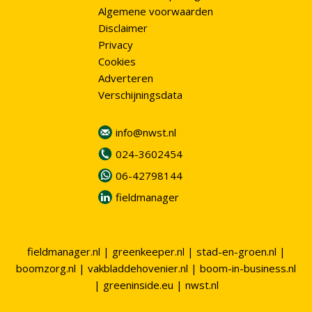
Algemene voorwaarden
Disclaimer
Privacy
Cookies
Adverteren
Verschijningsdata
info@nwst.nl
024-3602454
06-42798144
fieldmanager
fieldmanager.nl
|
greenkeeper.nl
|
stad-en-groen.nl
|
boomzorg.nl
|
vakbladdehovenier.nl
|
boom-in-business.nl
|
greeninside.eu
|
nwst.nl