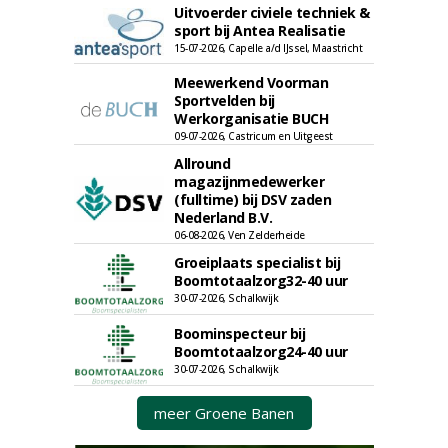
Uitvoerder civiele techniek &
sport bij Antea Realisatie
15-07-2026, Capelle a/d IJssel, Maastricht
Meewerkend Voorman
Sportvelden bij
Werkorganisatie BUCH
09-07-2026, Castricum en Uitgeest
Allround
magazijnmedewerker
(fulltime) bij DSV zaden
Nederland B.V.
06-08-2026, Ven Zelderheide
Groeiplaats specialist bij
Boomtotaalzorg32-40 uur
30-07-2026, Schalkwijk
Boominspecteur bij
Boomtotaalzorg24-40 uur
30-07-2026, Schalkwijk
meer Groene Banen