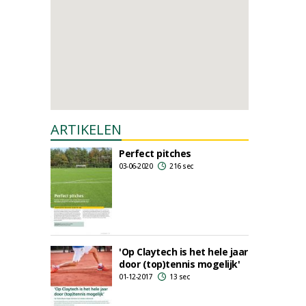
ARTIKELEN
Perfect pitches
03-06-2020
216 sec
'Op Claytech is het hele jaar
door (top)tennis mogelijk'
01-12-2017
13 sec