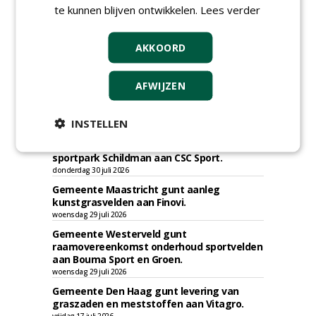
te kunnen blijven ontwikkelen.
Lees verder
AKKOORD
TENDERS
AFWIJZEN
Gemeente Bergen gunt herinrichting
sportpark Hogedijk - VV Egmond te
Egmond-Binnen aan Compeer Infra.
INSTELLEN
vrijdag 31 juli 2026
Gemeente Dordrecht gunt veldrenovaties
sportpark Schildman aan CSC Sport.
donderdag 30 juli 2026
Gemeente Maastricht gunt aanleg
kunstgrasvelden aan Finovi.
woensdag 29 juli 2026
Gemeente Westerveld gunt
raamovereenkomst onderhoud sportvelden
aan Bouma Sport en Groen.
woensdag 29 juli 2026
Gemeente Den Haag gunt levering van
graszaden en meststoffen aan Vitagro.