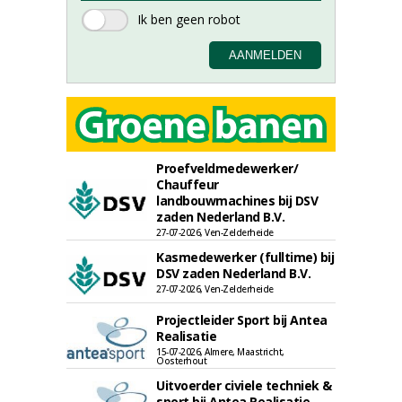
Proefveldmedewerker/
Chauffeur
landbouwmachines bij DSV
zaden Nederland B.V.
27-07-2026, Ven-Zelderheide
Kasmedewerker (fulltime) bij
DSV zaden Nederland B.V.
27-07-2026, Ven-Zelderheide
Projectleider Sport bij Antea
Realisatie
15-07-2026, Almere, Maastricht,
Oosterhout
Uitvoerder civiele techniek &
sport bij Antea Realisatie