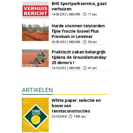
BHS Sportparkservice, gaat
verhuizen
14-05-2013 | NIEUWS
11 sec
Harde stormen teisterden
fijne fractie Gravel Plus
Premium in Lemmer
02-05-2013 | NIEUWS
58 sec
Praktisch zaken belangrijk
tijdens de Groundsmanday:
25 demo's !
16-10-2012 | NIEUWS
41 sec
ARTIKELEN
White paper: selectie en
bouw van
tennisconstructies
23-10-2018
1695 sec