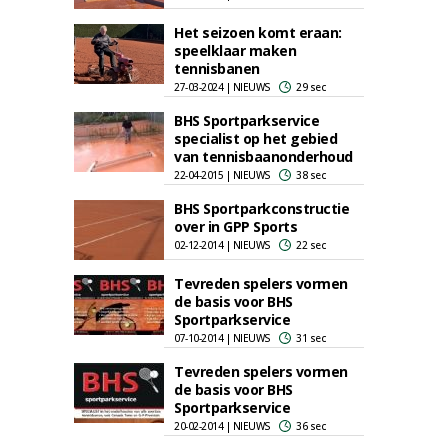
Het seizoen komt eraan:
speelklaar maken
tennisbanen
27-03-2024 | NIEUWS
29 sec
BHS Sportparkservice
specialist op het gebied
van tennisbaanonderhoud
22-04-2015 | NIEUWS
38 sec
BHS Sportparkconstructie
over in GPP Sports
02-12-2014 | NIEUWS
22 sec
Tevreden spelers vormen
de basis voor BHS
Sportparkservice
07-10-2014 | NIEUWS
31 sec
Tevreden spelers vormen
de basis voor BHS
Sportparkservice
20-02-2014 | NIEUWS
36 sec