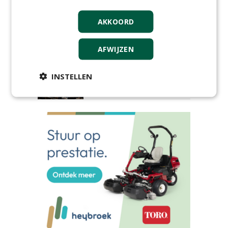
kunstgrasvelden
woensdag 23 september 2026
t/m dinsdag 29 september 2026
AKKOORD
Nationale Grasdag strijkt
neer in MAC³PARK Stadion
AFWIJZEN
van PEC Zwolle
woensdag 18 november 2026
Save the Date: Green Gala op
INSTELLEN
woensdag 2 december
woensdag 2 december 2026