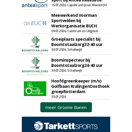
15-07-2026, Capelle a/d IJssel, Maastricht
Meewerkend Voorman
Sportvelden bij
Werkorganisatie BUCH
09-07-2026, Castricum en Uitgeest
Groeiplaats specialist bij
Boomtotaalzorg32-40 uur
30-07-2026, Schalkwijk
Boominspecteur bij
Boomtotaalzorg24-40 uur
30-07-2026, Schalkwijk
Hoofdgreenkeeper (m/v)
Golfbaan KralingenOosthoek
groepRotterdam
30-07-2026
meer Groene Banen