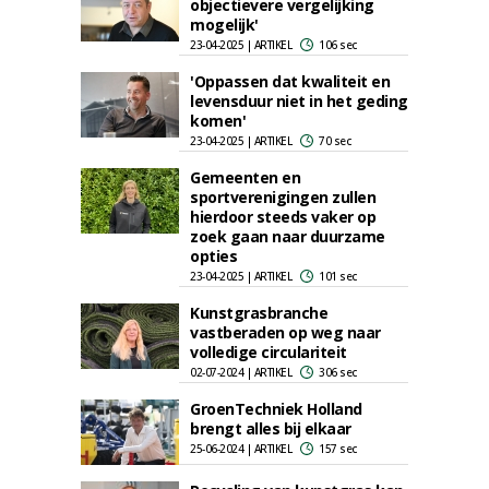
objectievere vergelijking
mogelijk'
23-04-2025 | ARTIKEL
106 sec
'Oppassen dat kwaliteit en
levensduur niet in het geding
komen'
23-04-2025 | ARTIKEL
70 sec
Gemeenten en
sportverenigingen zullen
hierdoor steeds vaker op
zoek gaan naar duurzame
opties
23-04-2025 | ARTIKEL
101 sec
Kunstgrasbranche
vastberaden op weg naar
volledige circulariteit
02-07-2024 | ARTIKEL
306 sec
GroenTechniek Holland
brengt alles bij elkaar
25-06-2024 | ARTIKEL
157 sec