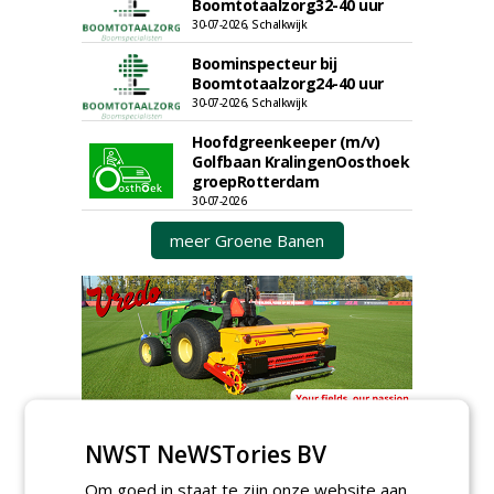
Boomtotaalzorg32-40 uur
30-07-2026, Schalkwijk
Boominspecteur bij
Boomtotaalzorg24-40 uur
30-07-2026, Schalkwijk
Hoofdgreenkeeper (m/v)
Golfbaan KralingenOosthoek
groepRotterdam
30-07-2026
meer Groene Banen
GREEN OUTLET
NWST NeWSTories BV
Iedereen kan gratis kleine advertenties
Om goed in staat te zijn onze website aan