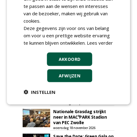
plaatsen via zijn eigen account.
te passen aan de wensen en interesses
Plaats een gratis advertentie
van de bezoeker, maken wij gebruik van
cookies.
Deze gegevens zijn voor ons van belang
om voor u een prettige website ervaring
te kunnen blijven ontwikkelen.
Lees verder
AKKOORD
AGENDA
AFWIJZEN
Klankbordsessies moeten
bijdragen aan uniform
aanbesteden van duurzame
INSTELLEN
kunstgrasvelden
woensdag 23 september 2026
t/m dinsdag 29 september 2026
Nationale Grasdag strijkt
neer in MAC³PARK Stadion
van PEC Zwolle
woensdag 18 november 2026
Save the Date: Green Gala op