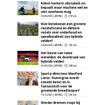
Robot herkent obstakels en
bepaalt waar machine wel en
niet overheen mag
30-04-2026 | ARTIKEL
218 sec
Wat betekenen een grotere
vezelafstand en dikkere
vezels voor onderhoud en
speelkwaliteit van hybride
velden?
24-04-2026 | ARTIKEL
165 sec
Het beste van twee
werelden: de doorbraak van
hybride velden
02-03-2026 | ARTIKEL
298 sec
Sparta-directeur Manfred
Laros: 'Kunstgras wordt
steeds beter en is
fantastisch voor de
groeiende breedtesport'
19-12-2025 | ARTIKEL
235 sec
Werder Bremen stapt bij