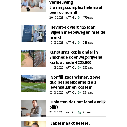
vernieuwing
trainingscomplex helemaal
over op nonfill
20-10-2025 | ARTIKEL
179 sec
'Heybroek viert 125 jaar:
'Blijven meebewegen met de
markt'
17-09-2025 | ARTIKEL
215 sec
Kunstgras kopje onder in
Enschede door wegdrijvend
kurk: schade €225.000
11-09-2025 | ARTIKEL
235 sec
'Nonfill gaat winnen, zowel
qua bespeelbaarheid als
levensduur en kosten'
03-06-2025 | ARTIKEL
234 sec
'Opletten dat het label eerlijk
blijft'
23-04-2025 | ARTIKEL
80 sec
'Label maakt betere,