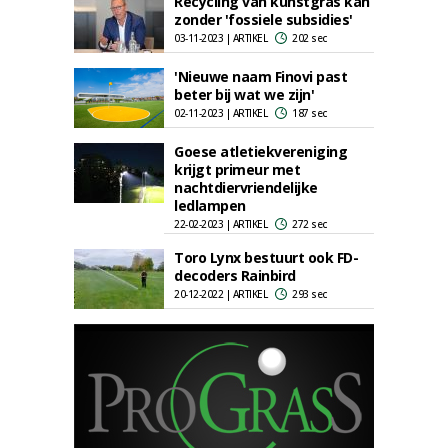
Recycling van kunstgras kan
zonder 'fossiele subsidies'
03-11-2023 | ARTIKEL
202 sec
'Nieuwe naam Finovi past
beter bij wat we zijn'
02-11-2023 | ARTIKEL
187 sec
Goese atletiekvereniging
krijgt primeur met
nachtdiervriendelijke
ledlampen
22-02-2023 | ARTIKEL
272 sec
Toro Lynx bestuurt ook FD-
decoders Rainbird
20-12-2022 | ARTIKEL
293 sec