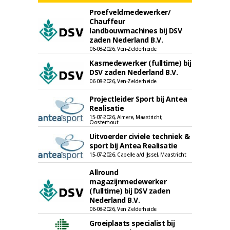
Proefveldmedewerker/
Chauffeur
landbouwmachines bij DSV
zaden Nederland B.V.
06-08-2026, Ven-Zelderheide
Kasmedewerker (fulltime) bij
DSV zaden Nederland B.V.
06-08-2026, Ven-Zelderheide
Projectleider Sport bij Antea
Realisatie
15-07-2026, Almere, Maastricht,
Oosterhout
Uitvoerder civiele techniek &
sport bij Antea Realisatie
15-07-2026, Capelle a/d IJssel, Maastricht
Allround
magazijnmedewerker
(fulltime) bij DSV zaden
Nederland B.V.
06-08-2026, Ven Zelderheide
Groeiplaats specialist bij