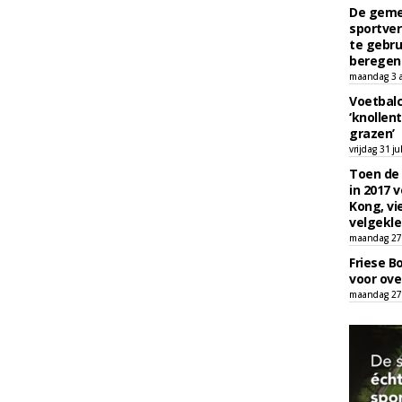
De geme
sportver
te gebru
beregen
maandag 3 
Voetbalc
‘knollent
grazen’
vrijdag 31 ju
Toen de 
in 2017 
Kong, vi
velgekle
maandag 27 
Friese B
voor ove
maandag 27 