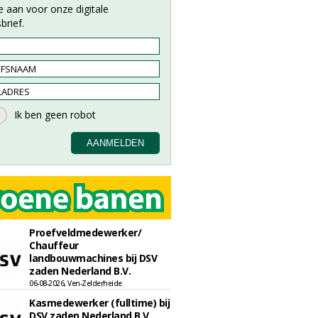
e aan voor onze digitale
brief.
Proefveldmedewerker/
Chauffeur
landbouwmachines bij DSV
zaden Nederland B.V.
06-08-2026, Ven-Zelderheide
Kasmedewerker (fulltime) bij
DSV zaden Nederland B.V.