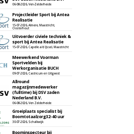
06-08-2026, Ven-Zelderheide
Projectleider Sport bij Antea
Realisatie
15-07-2026, Almere, Maastricht,
Oosterhout
Uitvoerder civiele techniek &
sport bij Antea Realisatie
15-07-2026, Capelle a/d IJssel, Maastricht
Meewerkend Voorman
Sportvelden bij
Werkorganisatie BUCH
09-07-2026, Castricum en Uitgeest
Allround
magazijnmedewerker
(fulltime) bij DSV zaden
Nederland B.V.
06-08-2026, Ven Zelderheide
Groeiplaats specialist bij
Boomtotaalzorg32-40 uur
30-07-2026, Schalkwijk
Boominspecteur bij