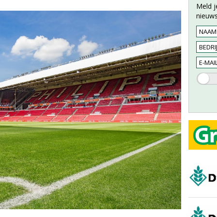
Meld j
nieuws