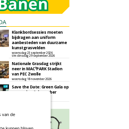
DA
Klankbordsessies moeten
bijdragen aan uniform
aanbesteden van duurzame
kunstgrasvelden
woensdag 23 september 2026
t/m dinsdag 29 september 2026
Nationale Grasdag strijkt
neer in MAC³PARK Stadion
van PEC Zwolle
woensdag 18 november 2026
Save the Date: Green Gala op
woensdag 2 december
woensdag 2 december 2026
s van de
te kunnen blijven