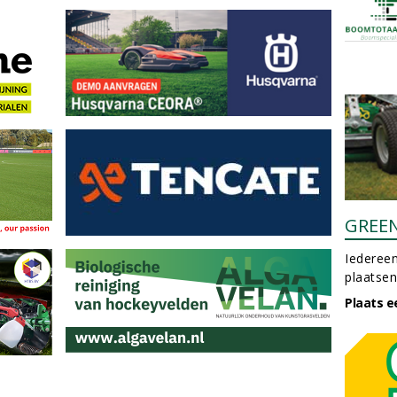
GREE
Iedereen
plaatsen
Plaats e