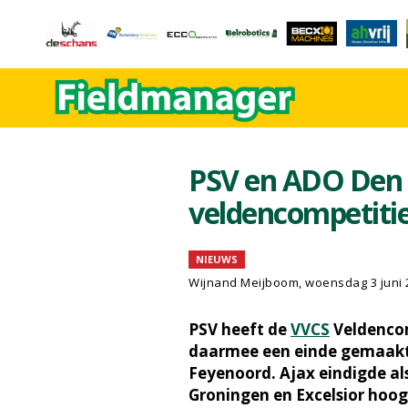
PSV en ADO Den
veldencompetiti
NIEUWS
Wijnand Meijboom
, woensdag 3 juni
PSV heeft de
VVCS
Veldencom
daarmee een einde gemaakt
Feyenoord. Ajax eindigde als
Groningen en Excelsior hoog