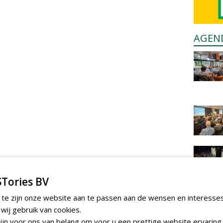
AGEN
Tories BV
 te zijn onze website aan te passen aan de wensen en interesse
ij gebruik van cookies.
jn voor ons van belang om voor u een prettige website ervaring 