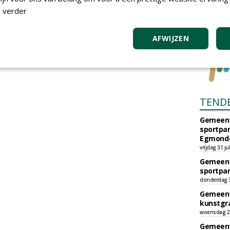
 verder
AFWIJZEN
TEND
Gemeent
sportpar
Egmond-
vrijdag 31 ju
Gemeent
sportpar
donderdag 30
Gemeent
kunstgra
woensdag 29
Gemeent