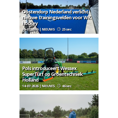
Oostendorp Nederland verlicht
nieuwe trainingsvelden voor WK
hockey
15-07-2026 | NIEUWS
25 sec
Pols introduceert Wessex
SuperTurf op Groentechniek
Holland
14-07-2026 | NIEUWS
46 sec