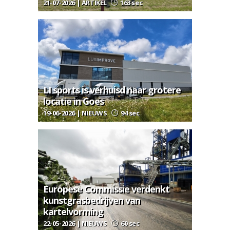
21-07-2026 | ARTIKEL
163 sec
LI sports is verhuisd naar grotere
locatie in Goes
19-06-2026 | NIEUWS
94 sec
Europese Commissie verdenkt
kunstgrasbedrijven van
kartelvorming
22-05-2026 | NIEUWS
60 sec