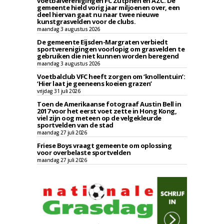
voetbalverenigingen FC Zutphen en AZC. De
gemeente hield vorig jaar miljoenen over, een
deel hiervan gaat nu naar twee nieuwe
kunstgrasvelden voor de clubs.
maandag 3 augustus 2026
De gemeente Eijsden-Margraten verbiedt
sportverenigingen voorlopig om grasvelden te
gebruiken die niet kunnen worden beregend
maandag 3 augustus 2026
Voetbalclub VFC heeft zorgen om ‘knollentuin’:
‘Hier laat je geeneens koeien grazen’
vrijdag 31 juli 2026
Toen de Amerikaanse fotograaf Austin Bell in
2017 voor het eerst voet zette in Hong Kong,
viel zijn oog meteen op de velgekleurde
sportvelden van de stad
maandag 27 juli 2026
Friese Boys vraagt gemeente om oplossing
voor overbelaste sportvelden
maandag 27 juli 2026