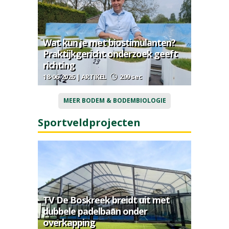
Wat kun je met biostimulanten?
Praktijkgericht onderzoek geeft
richting
18-06-2026 | ARTIKEL
299 sec
MEER BODEM & BODEMBIOLOGIE
Sportveldprojecten
TV De Boskreek breidt uit met
dubbele padelbaan onder
overkapping