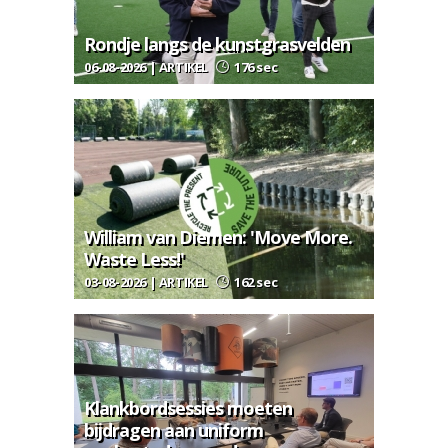
Rondje langs de kunstgrasvelden
06-08-2026 | ARTIKEL
176 sec
William van Diemen: 'Move More.
Waste Less!'
03-08-2026 | ARTIKEL
162 sec
Klankbordsessies moeten
bijdragen aan uniform