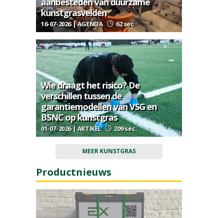
aanbesteden van duurzame
kunstgrasvelden
16-07-2026 | AGENDA
62 sec
Wie draagt het risico? De
verschillen tussen de
garantiemodellen van VSG en
BSNC op kunstgras
01-07-2026 | ARTIKEL
209 sec
MEER KUNSTGRAS
Productnieuws