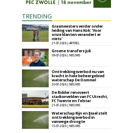
TRENDING
Grasmeesters verder onder
leiding van Hans Kok: 'Voor
onze klanten verandert er
niets'
21-07-2026 | ARTIKEL
Groene transfers juli
09-07-2026 | NIEUWS
Onttrekkingsverbod nu van
kracht in hele beheergebied
waterschap De Dommel
20-07-2026 | NIEUWS
De Ridder renoveert
stadionvelden van FC Utrecht,
FC Twente en Telstar
21-07-2026 | NIEUWS
Waterschap Rijn en IJssel stelt
onttrekkingsverbod in
vanwege droogte
15-07-2026 | NIEUWS