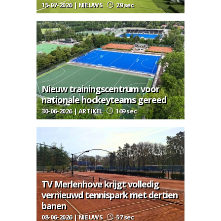
15-07-2026 | NIEUWS
29 sec
Nieuw trainingscentrum voor
nationale hockeyteams gereed
30-06-2026 | ARTIKEL
169 sec
TV Merlenhove krijgt volledig
vernieuwd tennispark met dertien
banen
08-06-2026 | NIEUWS
57 sec