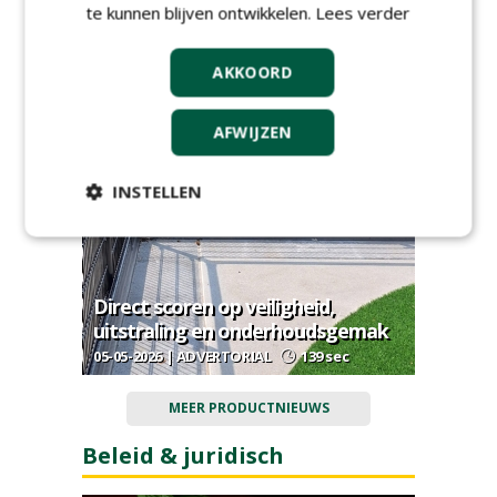
te kunnen blijven ontwikkelen.
Lees verder
Engerlingen in de grasmat: zo pak
AKKOORD
je hoge druk effectief aan
03-06-2026 | ADVERTORIAL
149 sec
AFWIJZEN
INSTELLEN
Direct scoren op veiligheid,
uitstraling en onderhoudsgemak
05-05-2026 | ADVERTORIAL
139 sec
MEER PRODUCTNIEUWS
Beleid & juridisch