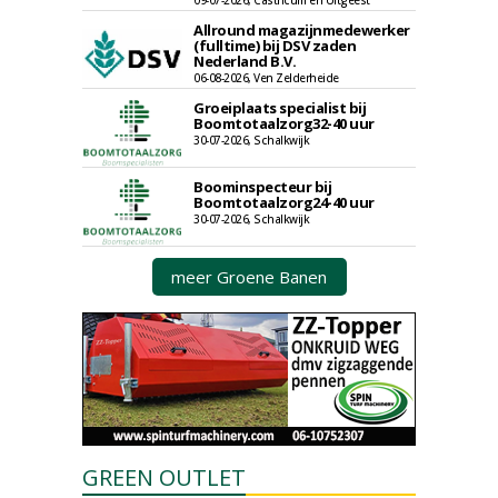
09-07-2026, Castricum en Uitgeest
Allround magazijnmedewerker
(fulltime) bij DSV zaden
Nederland B.V.
06-08-2026, Ven Zelderheide
Groeiplaats specialist bij
Boomtotaalzorg32-40 uur
30-07-2026, Schalkwijk
Boominspecteur bij
Boomtotaalzorg24-40 uur
30-07-2026, Schalkwijk
meer Groene Banen
GREEN OUTLET