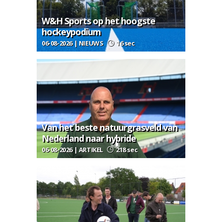
W&H Sports op het hoogste
hockeypodium
06-08-2026 | NIEUWS
16 sec
Van het beste natuurgrasveld van
Nederland naar hybride
06-08-2026 | ARTIKEL
218 sec