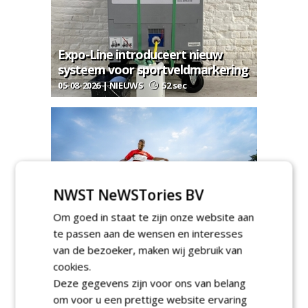
Expo-Line introduceert nieuw
systeem voor sportveldmarkering
05-08-2026 | NIEUWS
52 sec
NWST NeWSTories BV
Barenbrug zet in op veerkracht
richting WK 2026
Om goed in staat te zijn onze website aan
te passen aan de wensen en interesses
05-06-2026 | NIEUWS
45 sec
van de bezoeker, maken wij gebruik van
cookies.
Deze gegevens zijn voor ons van belang
om voor u een prettige website ervaring