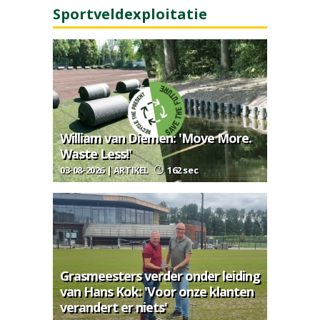
Sportveldexploitatie
William van Diemen: 'Move More.
Waste Less!'
03-08-2026 | ARTIKEL
162 sec
Grasmeesters verder onder leiding
van Hans Kok: 'Voor onze klanten
verandert er niets'