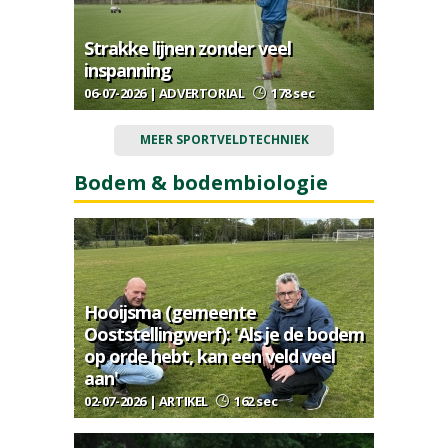
Strakke lijnen zonder veel
inspanning
06-07-2026 | ADVERTORIAL
178 sec
MEER SPORTVELDTECHNIEK
Bodem & bodembiologie
Hooijsma (gemeente
Ooststellingwerf): 'Als je de bodem
op orde hebt, kan een veld veel
aan'
02-07-2026 | ARTIKEL
162 sec