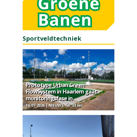
Sportveldtechniek
Prototype Urban Green
FlowSystem in Haarlem gaat
monitoringsfase in
16-07-2026 | NIEUWS
33 sec