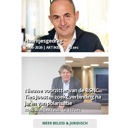
Haantjesgedrag
21-06-2026 | ARTIKEL
92 sec
Nieuwe voorzitter van de BSNC
Ties Joosten zoekt verbinding na
jaren van polarisatie
28-05-2026 | ARTIKEL
117 sec
MEER BELEID & JURIDISCH