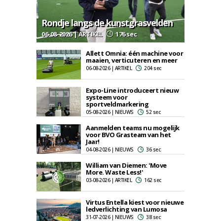
Rondje langs de kunstgrasvelden
06-08-2026 | ARTIKEL
176 sec
Allett Omnia: één machine voor
maaien, verticuteren en meer
06-08-2026 | ARTIKEL
204 sec
Expo-Line introduceert nieuw
systeem voor
sportveldmarkering
05-08-2026 | NIEUWS
52 sec
Aanmelden teams nu mogelijk
voor BVO Grasteam van het
Jaar!
04-08-2026 | NIEUWS
36 sec
William van Diemen: 'Move
More. Waste Less!'
03-08-2026 | ARTIKEL
162 sec
Virtus Entella kiest voor nieuwe
ledverlichting van Lumosa
31-07-2026 | NIEUWS
38 sec