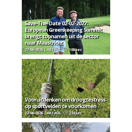
Save-The-Date 02-02-2027:
European Greenkeeping Summit
brengt topnamen uit de sector
naar Maastricht
27-06-2026 | ARTIKEL
108 sec
Vooruitdenken om droogtestress
op sportvelden te voorkomen
22-06-2026 | ARTIKEL
234 sec