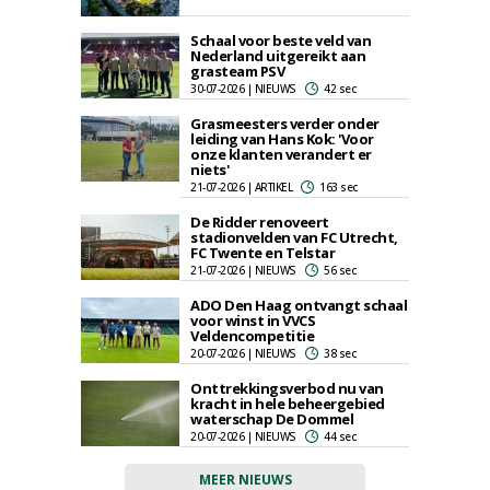
Schaal voor beste veld van
Nederland uitgereikt aan
grasteam PSV
30-07-2026 | NIEUWS
42 sec
Grasmeesters verder onder
leiding van Hans Kok: 'Voor
onze klanten verandert er
niets'
21-07-2026 | ARTIKEL
163 sec
De Ridder renoveert
stadionvelden van FC Utrecht,
FC Twente en Telstar
21-07-2026 | NIEUWS
56 sec
ADO Den Haag ontvangt schaal
voor winst in VVCS
Veldencompetitie
20-07-2026 | NIEUWS
38 sec
Onttrekkingsverbod nu van
kracht in hele beheergebied
waterschap De Dommel
20-07-2026 | NIEUWS
44 sec
MEER NIEUWS