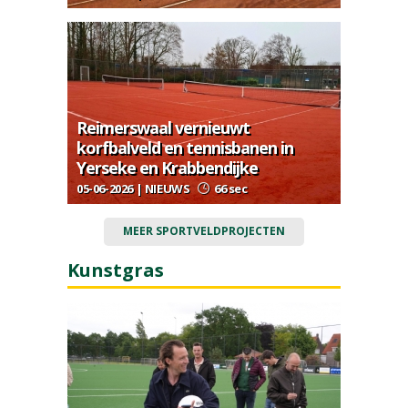
Reimerswaal vernieuwt
korfbalveld en tennisbanen in
Yerseke en Krabbendijke
05-06-2026 | NIEUWS
66 sec
MEER SPORTVELDPROJECTEN
Kunstgras