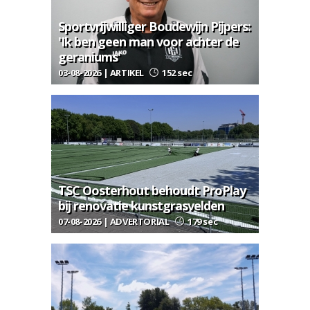
Sportvrijwilliger Boudewijn Pijpers:
'Ik ben geen man voor achter de
geraniums'
03-08-2026 | ARTIKEL
152 sec
TSC Oosterhout behoudt ProPlay
bij renovatie kunstgrasvelden
07-08-2026 | ADVERTORIAL
179 sec