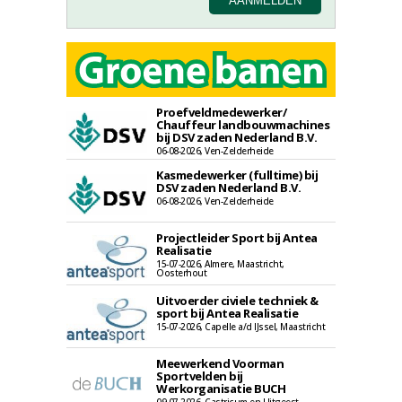
Proefveldmedewerker/
Chauffeur landbouwmachines
bij DSV zaden Nederland B.V.
06-08-2026, Ven-Zelderheide
Kasmedewerker (fulltime) bij
DSV zaden Nederland B.V.
06-08-2026, Ven-Zelderheide
Projectleider Sport bij Antea
Realisatie
15-07-2026, Almere, Maastricht,
Oosterhout
Uitvoerder civiele techniek &
sport bij Antea Realisatie
15-07-2026, Capelle a/d IJssel, Maastricht
Meewerkend Voorman
Sportvelden bij
Werkorganisatie BUCH