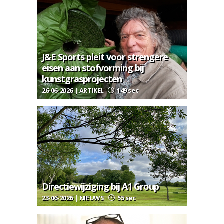
J&E Sports pleit voor strengere
eisen aan stofvorming bij
kunstgrasprojecten
26-06-2026 | ARTIKEL
149 sec
Directiewijziging bij A1 Group
23-06-2026 | NIEUWS
55 sec