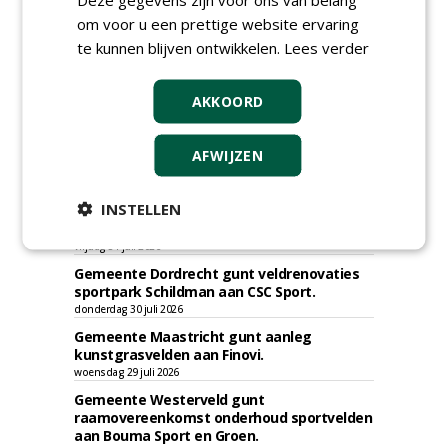
om voor u een prettige website ervaring
te kunnen blijven ontwikkelen.
Lees verder
AKKOORD
TENDERS
AFWIJZEN
Gemeente Bergen gunt herinrichting
INSTELLEN
sportpark Hogedijk - VV Egmond te
Egmond-Binnen aan Compeer Infra.
vrijdag 31 juli 2026
Gemeente Dordrecht gunt veldrenovaties
sportpark Schildman aan CSC Sport.
donderdag 30 juli 2026
Gemeente Maastricht gunt aanleg
kunstgrasvelden aan Finovi.
woensdag 29 juli 2026
Gemeente Westerveld gunt
raamovereenkomst onderhoud sportvelden
aan Bouma Sport en Groen.