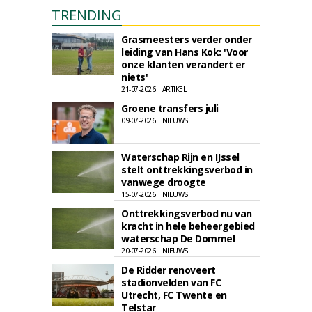
TRENDING
Grasmeesters verder onder
leiding van Hans Kok: 'Voor
onze klanten verandert er
niets'
21-07-2026 | ARTIKEL
Groene transfers juli
09-07-2026 | NIEUWS
Waterschap Rijn en IJssel
stelt onttrekkingsverbod in
vanwege droogte
15-07-2026 | NIEUWS
Onttrekkingsverbod nu van
kracht in hele beheergebied
waterschap De Dommel
20-07-2026 | NIEUWS
De Ridder renoveert
stadionvelden van FC
Utrecht, FC Twente en
Telstar