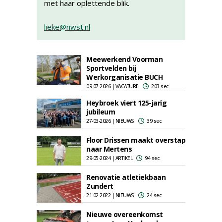
met haar oplettende blik.
lieke@nwst.nl
Meewerkend Voorman
Sportvelden bij
Werkorganisatie BUCH
09-07-2026 | VACATURE
203 sec
Heybroek viert 125-jarig
jubileum
27-03-2026 | NIEUWS
39 sec
Floor Drissen maakt overstap
naar Mertens
29-05-2024 | ARTIKEL
94 sec
Renovatie atletiekbaan
Zundert
21-02-2022 | NIEUWS
24 sec
Nieuwe overeenkomst