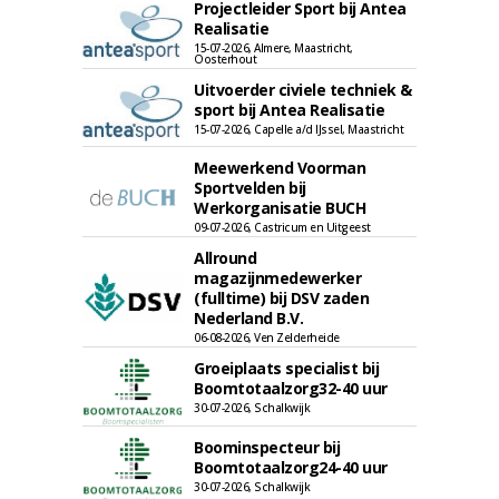
Projectleider Sport bij Antea
Realisatie
15-07-2026, Almere, Maastricht,
Oosterhout
Uitvoerder civiele techniek &
sport bij Antea Realisatie
15-07-2026, Capelle a/d IJssel, Maastricht
Meewerkend Voorman
Sportvelden bij
Werkorganisatie BUCH
09-07-2026, Castricum en Uitgeest
Allround
magazijnmedewerker
(fulltime) bij DSV zaden
Nederland B.V.
06-08-2026, Ven Zelderheide
Groeiplaats specialist bij
Boomtotaalzorg32-40 uur
30-07-2026, Schalkwijk
Boominspecteur bij
Boomtotaalzorg24-40 uur
30-07-2026, Schalkwijk