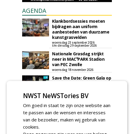
AGENDA
Klankbordsessies moeten
bijdragen aan uniform
aanbesteden van duurzame
kunstgrasvelden
woensdag 23 september 2026
t/m dinsdag 29 september 2026
Nationale Grasdag strijkt
neer in MAC³PARK Stadion
van PEC Zwolle
woensdag 18 november 2026
Save the Date: Green Gala op
woensdag 2 december
woensdag 2 december 2026
NWST NeWSTories BV
Om goed in staat te zijn onze website aan
te passen aan de wensen en interesses
van de bezoeker, maken wij gebruik van
cookies.
Deze gegevens zijn voor ons van belang