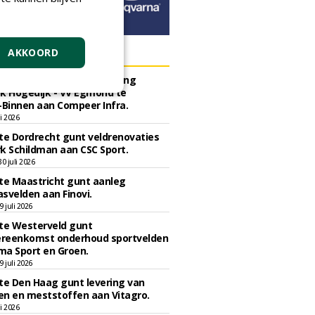
ERS
AKKOORD
e Bergen gunt herinrichting
k Hogedijk - VV Egmond te
Binnen aan Compeer Infra.
li 2026
e Dordrecht gunt veldrenovaties
k Schildman aan CSC Sport.
 juli 2026
e Maastricht gunt aanleg
svelden aan Finovi.
 juli 2026
e Westerveld gunt
reenkomst onderhoud sportvelden
ma Sport en Groen.
 juli 2026
e Den Haag gunt levering van
n en meststoffen aan Vitagro.
li 2026