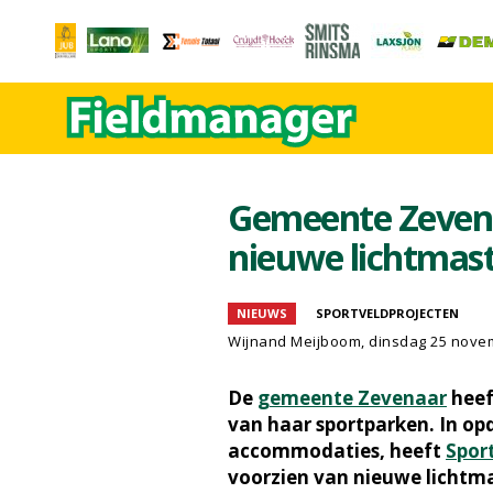
Gemeente Zevena
nieuwe lichtmas
NIEUWS
SPORTVELDPROJECTEN
Wijnand Meijboom
, dinsdag 25 nove
De
gemeente Zevenaar
heef
van haar sportparken. In op
accommodaties, heeft
Spor
voorzien van nieuwe lichtma