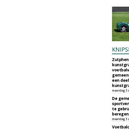
KNIPS
Zutphen 
kunstgra
voetbalv
gemeente
een deel
kunstgra
maandag 3 
De geme
sportver
te gebru
beregen
maandag 3 
Voetbalc