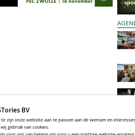
AGEN
Tories BV
 te zijn onze website aan te passen aan de wensen en interesse
ij gebruik van cookies.
jn voor ons van belang om voor u een prettige website ervaring 