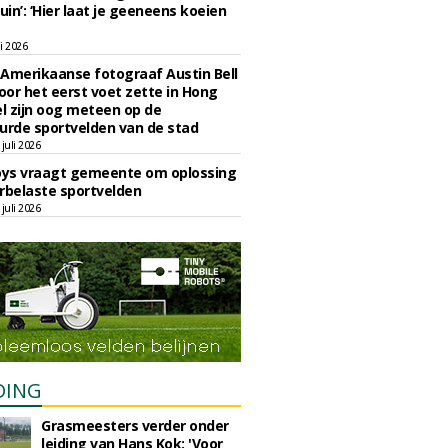
uin’: ‘Hier laat je geeneens koeien
li 2026
Amerikaanse fotograaf Austin Bell
voor het eerst voet zette in Hong
el zijn oog meteen op de
urde sportvelden van de stad
juli 2026
oys vraagt gemeente om oplossing
rbelaste sportvelden
juli 2026
DING
Grasmeesters verder onder
leiding van Hans Kok: 'Voor