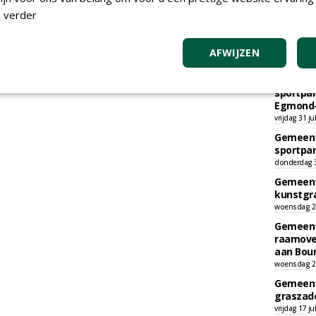
 verder
AFWIJZEN
TEND
Gemeent
sportpar
Egmond-
vrijdag 31 ju
Gemeent
sportpar
donderdag 30
Gemeent
kunstgra
woensdag 29
Gemeent
raamove
aan Bou
woensdag 29
Gemeent
graszade
vrijdag 17 ju