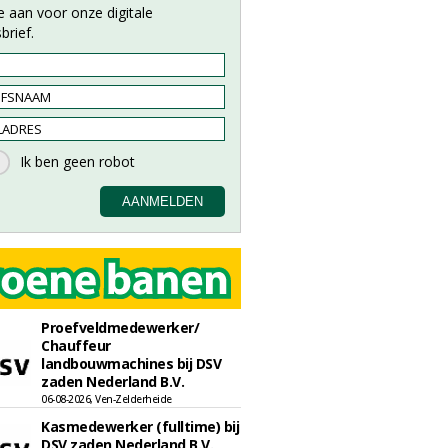
e aan voor onze digitale
brief.
Proefveldmedewerker/
Chauffeur
landbouwmachines bij DSV
zaden Nederland B.V.
06-08-2026, Ven-Zelderheide
Kasmedewerker (fulltime) bij
DSV zaden Nederland B.V.