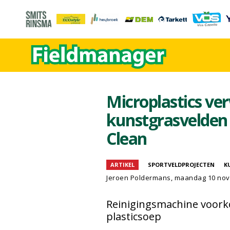
Microplastics ver
kunstgrasvelden
Clean
ARTIKEL
SPORTVELDPROJECTEN
K
Jeroen Poldermans
, maandag 10 no
Reinigingsmachine voork
plasticsoep