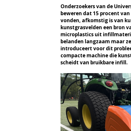
Onderzoekers van de Univers
beweren dat 15 procent van d
vonden, afkomstig is van ku
kunstgrasvelden een bron va
microplastics uit infillmater
belanden langzaam maar zek
introduceert voor dit prob
compacte machine die kunstg
scheidt van bruikbare infill.