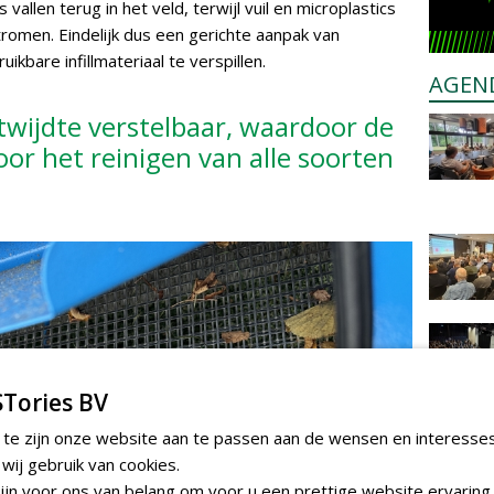
 vallen terug in het veld, terwijl vuil en microplastics
romen. Eindelijk dus een gerichte aanpak van
ikbare infillmateriaal te verspillen.
AGEN
atwijdte verstelbaar, waardoor de
oor het reinigen van alle soorten
Tories BV
 te zijn onze website aan te passen aan de wensen en interesse
ij gebruik van cookies.
jn voor ons van belang om voor u een prettige website ervaring 