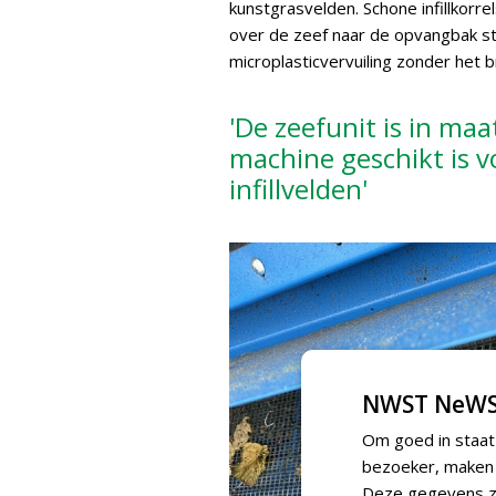
kunstgrasvelden. Schone infillkorrels
over de zeef naar de opvangbak st
microplasticvervuiling zonder het bru
'De zeefunit is in ma
machine geschikt is v
infillvelden'
NWST NeWS
Om goed in staat
bezoeker, maken w
Deze gegevens zi