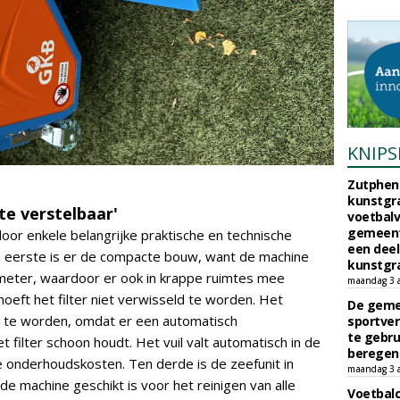
KNIPS
Zutphen 
kunstgra
te verstelbaar'
voetbalv
gemeente
oor enkele belangrijke praktische en technische
een deel
en eerste is er de compacte bouw, want de machine
kunstgra
 meter, waardoor er ook in krappe ruimtes mee
maandag 3 
eft het filter niet verwisseld te worden. Het
De geme
d te worden, omdat er een automatisch
sportver
te gebru
t filter schoon houdt. Het vuil valt automatisch in de
beregen
e onderhoudskosten. Ten derde is de zeefunit in
maandag 3 
e machine geschikt is voor het reinigen van alle
Voetbalc