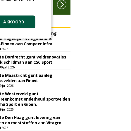
ERS
AKKOORD
e Bergen gunt herinrichting
k Hogedijk - VV Egmond te
Binnen aan Compeer Infra.
li 2026
e Dordrecht gunt veldrenovaties
k Schildman aan CSC Sport.
 juli 2026
e Maastricht gunt aanleg
svelden aan Finovi.
 juli 2026
e Westerveld gunt
reenkomst onderhoud sportvelden
ma Sport en Groen.
 juli 2026
e Den Haag gunt levering van
n en meststoffen aan Vitagro.
li 2026