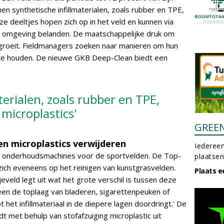
n synthetische infillmaterialen, zoals rubber en TPE,
ze deeltjes hopen zich op in het veld en kunnen via
de omgeving belanden. De maatschappelijke druk om
groeit. Fieldmanagers zoeken naar manieren om hun
k te houden. De nieuwe GKB Deep-Clean biedt een
terialen, zoals rubber en TPE,
microplastics'
GREE
en microplastics verwijderen
Iedereen
n onderhoudsmachines voor de sportvelden. De Top-
plaatsen
 zich eveneens op het reinigen van kunstgrasvelden.
Plaats e
eveld legt uit wat het grote verschil is tussen deze
leen de toplaag van bladeren, sigarettenpeuken of
t het infillmateriaal in de diepere lagen doordringt.' De
idt met behulp van stofafzuiging microplastic uit