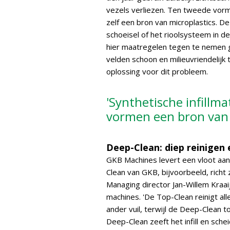
vezels verliezen. Ten tweede vorme
zelf een bron van microplastics. De
schoeisel of het rioolsysteem in 
hier maatregelen tegen te nemen 
velden schoon en milieuvriendelij
oplossing voor dit probleem.
'Synthetische infillma
vormen een bron van 
Deep-Clean: diep reinigen 
GKB Machines levert een vloot aa
Clean van GKB, bijvoorbeeld, richt
Managing director Jan-Willem Kraaij
machines. 'De Top-Clean reinigt al
ander vuil, terwijl de Deep-Clean to
Deep-Clean zeeft het infill en sche