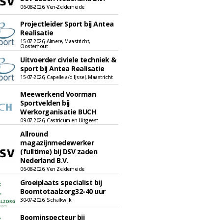
06-08-2026, Ven-Zelderheide
Projectleider Sport bij Antea
Realisatie
15-07-2026, Almere, Maastricht,
Oosterhout
Uitvoerder civiele techniek &
sport bij Antea Realisatie
15-07-2026, Capelle a/d IJssel, Maastricht
Meewerkend Voorman
Sportvelden bij
Werkorganisatie BUCH
09-07-2026, Castricum en Uitgeest
Allround
magazijnmedewerker
(fulltime) bij DSV zaden
Nederland B.V.
06-08-2026, Ven Zelderheide
Groeiplaats specialist bij
Boomtotaalzorg32-40 uur
30-07-2026, Schalkwijk
Boominspecteur bij