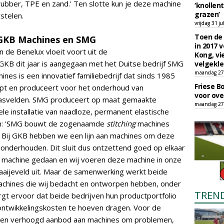
 rubber, TPE en zand.' Ten slotte kun je deze machine
‘knollent
grazen’
stelen.
vrijdag 31 ju
Toen de 
 GKB Machines en SMG
in 2017 
n de Benelux vloeit voort uit de
Kong, vi
B dit jaar is aangegaan met het Duitse bedrijf SMG
velgekle
maandag 27 
es is een innovatief familiebedrijf dat sinds 1985
Friese B
pt en produceert voor het onderhoud van
voor ove
rasvelden. SMG produceert op maat gemaakte
maandag 27 
e installatie van naadloze, permanent elastische
aan: 'SMG bouwt de zogenaamde
stitching
machines
. Bij GKB hebben we een lijn aan machines om deze
onderhouden. Dit sluit dus ontzettend goed op elkaar
 machine gedaan en wij voeren deze machine in onze
Kraaijeveld uit. Maar de samenwerking werkt beide
achines die wij bedacht en ontworpen hebben, onder
TREN
rgt ervoor dat beide bedrijven hun productportfolio
 ontwikkelingskosten te hoeven dragen. Voor de
 een verhoogd aanbod aan machines om problemen,