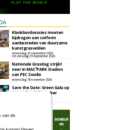
DA
Klankbordsessies moeten
bijdragen aan uniform
aanbesteden van duurzame
kunstgrasvelden
woensdag 23 september 2026
t/m dinsdag 29 september 2026
Nationale Grasdag strijkt
neer in MAC³PARK Stadion
van PEC Zwolle
woensdag 18 november 2026
Save the Date: Green Gala op
woensdag 2 december
woensdag 2 december 2026
s van de
te kunnen blijven