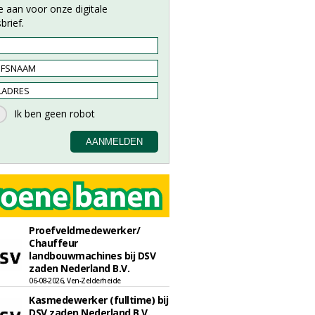
e aan voor onze digitale
brief.
Proefveldmedewerker/
Chauffeur
landbouwmachines bij DSV
zaden Nederland B.V.
06-08-2026, Ven-Zelderheide
Kasmedewerker (fulltime) bij
DSV zaden Nederland B.V.