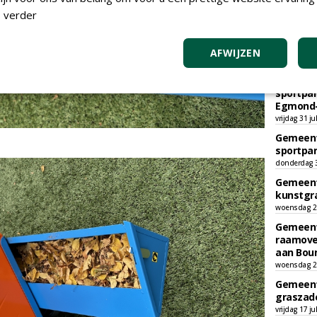
 verder
AFWIJZEN
TEND
Gemeent
sportpar
Egmond-
vrijdag 31 ju
Gemeent
sportpar
donderdag 30
Gemeent
kunstgra
woensdag 29
Gemeent
raamove
aan Bou
woensdag 29
Gemeent
graszade
vrijdag 17 ju