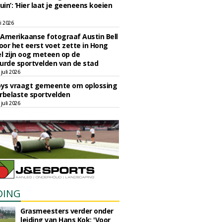
uin’: ‘Hier laat je geeneens koeien
li 2026
Amerikaanse fotograaf Austin Bell
voor het eerst voet zette in Hong
el zijn oog meteen op de
urde sportvelden van de stad
juli 2026
oys vraagt gemeente om oplossing
rbelaste sportvelden
juli 2026
DING
Grasmeesters verder onder
leiding van Hans Kok: 'Voor