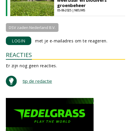
weerbaar en biodivers
groenbeheer
05-06-2025 | NIEUWS
DSV zaden Nederland B.V.
LOGIN
met je e-mailadres om te reageren.
REACTIES
Er zijn nog geen reacties.
tip de redactie