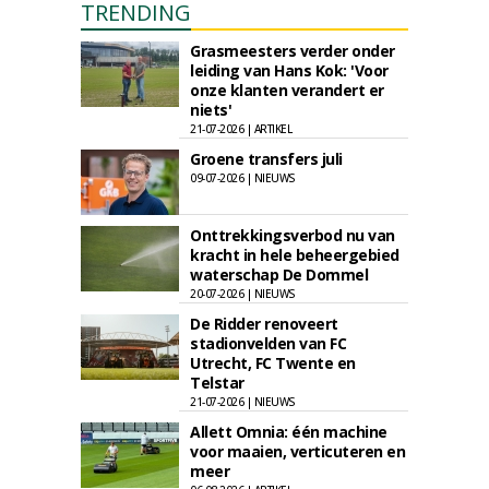
TRENDING
Grasmeesters verder onder
leiding van Hans Kok: 'Voor
onze klanten verandert er
niets'
21-07-2026 | ARTIKEL
Groene transfers juli
09-07-2026 | NIEUWS
Onttrekkingsverbod nu van
kracht in hele beheergebied
waterschap De Dommel
20-07-2026 | NIEUWS
De Ridder renoveert
stadionvelden van FC
Utrecht, FC Twente en
Telstar
21-07-2026 | NIEUWS
Allett Omnia: één machine
voor maaien, verticuteren en
meer