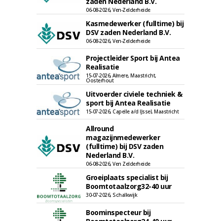
zaden Nederland B.V.
06-08-2026, Ven-Zelderheide
Kasmedewerker (fulltime) bij
DSV zaden Nederland B.V.
06-08-2026, Ven-Zelderheide
Projectleider Sport bij Antea
Realisatie
15-07-2026, Almere, Maastricht,
Oosterhout
Uitvoerder civiele techniek &
sport bij Antea Realisatie
15-07-2026, Capelle a/d IJssel, Maastricht
Allround
magazijnmedewerker
(fulltime) bij DSV zaden
Nederland B.V.
06-08-2026, Ven Zelderheide
Groeiplaats specialist bij
Boomtotaalzorg32-40 uur
30-07-2026, Schalkwijk
Boominspecteur bij