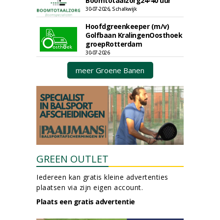
Boomtotaalzorg24-40 uur
30-07-2026, Schalkwijk
Hoofdgreenkeeper (m/v)
Golfbaan KralingenOosthoek
groepRotterdam
30-07-2026
meer Groene Banen
GREEN OUTLET
Iedereen kan gratis kleine advertenties
plaatsen via zijn eigen account.
Plaats een gratis advertentie