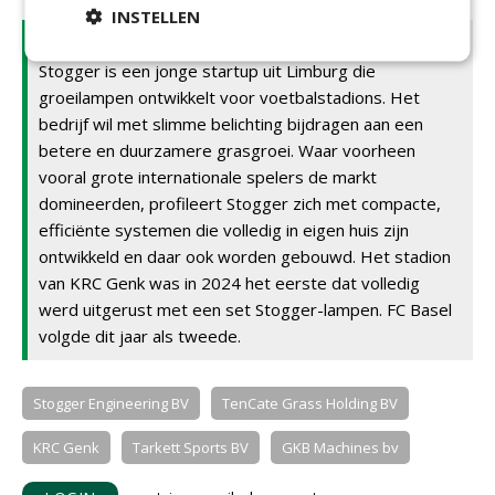
INSTELLEN
Stogger
Stogger is een jonge startup uit Limburg die
groeilampen ontwikkelt voor voetbalstadions. Het
bedrijf wil met slimme belichting bijdragen aan een
betere en duurzamere grasgroei. Waar voorheen
vooral grote internationale spelers de markt
domineerden, profileert Stogger zich met compacte,
efficiënte systemen die volledig in eigen huis zijn
ontwikkeld en daar ook worden gebouwd. Het stadion
van KRC Genk was in 2024 het eerste dat volledig
werd uitgerust met een set Stogger-lampen. FC Basel
volgde dit jaar als tweede.
Stogger Engineering BV
TenCate Grass Holding BV
KRC Genk
Tarkett Sports BV
GKB Machines bv