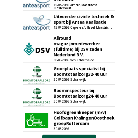
15-07-2026, Almere, Maastricht,
Oosterhout
Uitvoerder civiele techniek &
sport bij Antea Realisatie
15-07-2026, Capelle a/d IJssel, Maastricht
Allround
magazijnmedewerker
(fulltime) bij DSV zaden
Nederland B.V.
06-08-2026, Ven Zelderheide
Groeiplaats specialist bij
Boomtotaalzorg32-40 uur
30-07-2026, Schalkwijk
Boominspecteur bij
Boomtotaalzorg24-40 uur
30-07-2026, Schalkwijk
Hoofdgreenkeeper (m/v)
Golfbaan KralingenOosthoek
groepRotterdam
30-07-2026