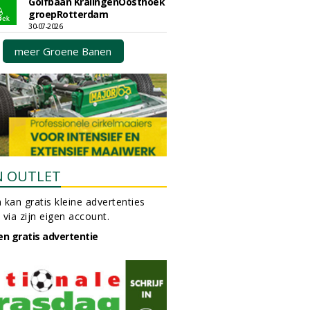
Golfbaan KralingenOosthoek
groepRotterdam
30-07-2026
meer Groene Banen
N OUTLET
 kan gratis kleine advertenties
 via zijn eigen account.
en gratis advertentie