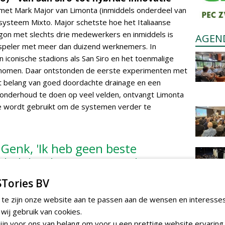
met Mark Major van Limonta (inmiddels onderdeel van
 systeem Mixto. Major schetste hoe het Italiaanse
 begon met slechts drie medewerkers en inmiddels is
AGEN
e speler met meer dan duizend werknemers. In
conische stadions als San Siro en het toenmalige
enomen. Daar ontstonden de eerste experimenten met
t belang van goed doordachte drainage en een
f onderhoud te doen op veel velden, ontvangt Limonta
e wordt gebruikt om de systemen verder te
Genk, 'Ik heb geen beste
 heb het beste team nodig'
Tories BV
 te zijn onze website aan te passen aan de wensen en interesse
ij gebruik van cookies.
jn voor ons van belang om voor u een prettige website ervaring 