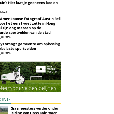
uin’: ‘Hier laat je geeneens koeien
li 2026
Amerikaanse fotograaf Austin Bell
voor het eerst voet zette in Hong
el zijn oog meteen op de
urde sportvelden van de stad
juli 2026
oys vraagt gemeente om oplossing
rbelaste sportvelden
juli 2026
DING
Grasmeesters verder onder
leiding van Hans Kok: 'Voor