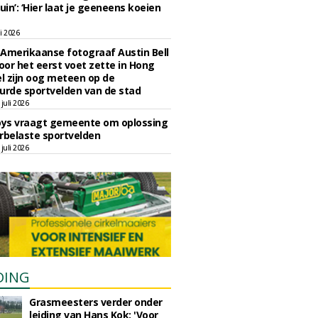
uin’: ‘Hier laat je geeneens koeien
li 2026
Amerikaanse fotograaf Austin Bell
voor het eerst voet zette in Hong
el zijn oog meteen op de
urde sportvelden van de stad
juli 2026
oys vraagt gemeente om oplossing
rbelaste sportvelden
juli 2026
DING
Grasmeesters verder onder
leiding van Hans Kok: 'Voor