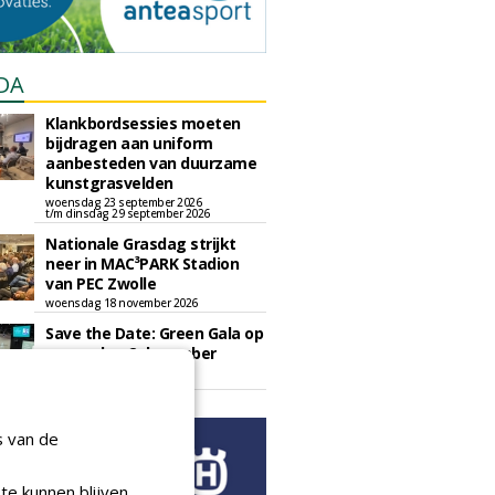
DA
Klankbordsessies moeten
bijdragen aan uniform
aanbesteden van duurzame
kunstgrasvelden
woensdag 23 september 2026
t/m dinsdag 29 september 2026
Nationale Grasdag strijkt
neer in MAC³PARK Stadion
van PEC Zwolle
woensdag 18 november 2026
Save the Date: Green Gala op
woensdag 2 december
woensdag 2 december 2026
s van de
te kunnen blijven