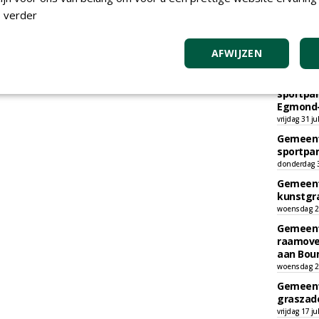
 verder
AFWIJZEN
TEND
Gemeent
sportpar
Egmond-
vrijdag 31 ju
Gemeent
sportpar
donderdag 30
Gemeent
kunstgra
woensdag 29
Gemeent
raamove
aan Bou
woensdag 29
Gemeent
graszade
vrijdag 17 ju