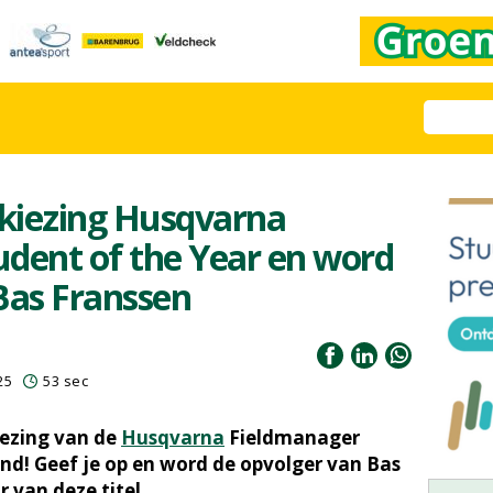
kiezing Husqvarna
dent of the Year en word
Bas Franssen
25
53 sec
iezing van de
Husqvarna
Fieldmanager
end! Geef je op en word de opvolger van Bas
 van deze titel.