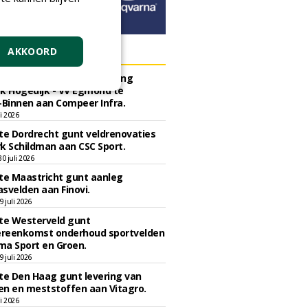
ERS
AKKOORD
e Bergen gunt herinrichting
k Hogedijk - VV Egmond te
Binnen aan Compeer Infra.
li 2026
e Dordrecht gunt veldrenovaties
k Schildman aan CSC Sport.
 juli 2026
e Maastricht gunt aanleg
svelden aan Finovi.
 juli 2026
e Westerveld gunt
reenkomst onderhoud sportvelden
ma Sport en Groen.
 juli 2026
e Den Haag gunt levering van
n en meststoffen aan Vitagro.
li 2026