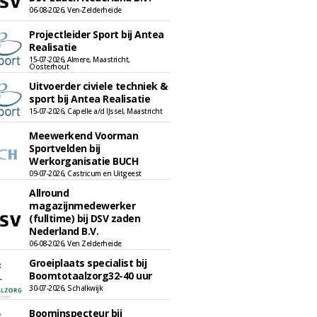
06-08-2026, Ven-Zelderheide
Projectleider Sport bij Antea
Realisatie
15-07-2026, Almere, Maastricht,
Oosterhout
Uitvoerder civiele techniek &
sport bij Antea Realisatie
15-07-2026, Capelle a/d IJssel, Maastricht
Meewerkend Voorman
Sportvelden bij
Werkorganisatie BUCH
09-07-2026, Castricum en Uitgeest
Allround
magazijnmedewerker
(fulltime) bij DSV zaden
Nederland B.V.
06-08-2026, Ven Zelderheide
Groeiplaats specialist bij
Boomtotaalzorg32-40 uur
30-07-2026, Schalkwijk
Boominspecteur bij