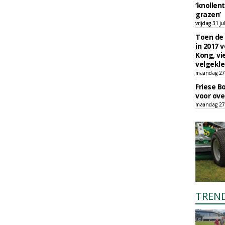
‘knollent
grazen’
vrijdag 31 ju
Toen de 
in 2017 
Kong, vi
velgekle
maandag 27 
Friese B
voor ove
maandag 27 
TREN