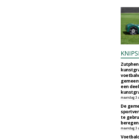
KNIPS
Zutphen 
kunstgra
voetbalv
gemeente
een deel
kunstgra
maandag 3 
De geme
sportver
te gebru
beregen
maandag 3 
Voetbalc