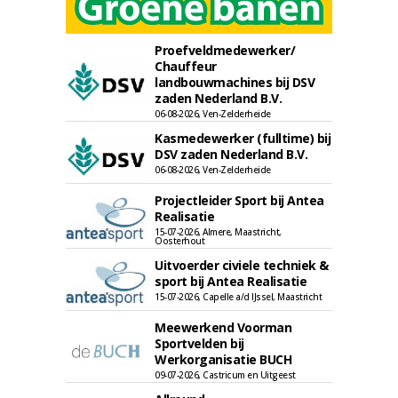
Proefveldmedewerker/
Chauffeur
landbouwmachines bij DSV
zaden Nederland B.V.
06-08-2026, Ven-Zelderheide
Kasmedewerker (fulltime) bij
DSV zaden Nederland B.V.
06-08-2026, Ven-Zelderheide
Projectleider Sport bij Antea
Realisatie
15-07-2026, Almere, Maastricht,
Oosterhout
Uitvoerder civiele techniek &
sport bij Antea Realisatie
15-07-2026, Capelle a/d IJssel, Maastricht
Meewerkend Voorman
Sportvelden bij
Werkorganisatie BUCH
09-07-2026, Castricum en Uitgeest