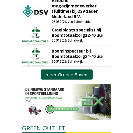
Allround
magazijnmedewerker
(fulltime) bij DSV zaden
Nederland B.V.
06-08-2026, Ven Zelderheide
Groeiplaats specialist bij
Boomtotaalzorg32-40 uur
30-07-2026, Schalkwijk
Boominspecteur bij
Boomtotaalzorg24-40 uur
30-07-2026, Schalkwijk
meer Groene Banen
GREEN OUTLET