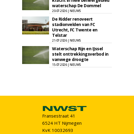
kracht in hele beheergebied
waterschap De Dommel
20-07-2026 | NIEUWS
De Ridder renoveert
stadionvelden van FC
Utrecht, FC Twente en
Telstar
21-07-2026 | NIEUWS
Waterschap Rijn en IJssel
stelt onttrekkingsverbod in
vanwege droogte
15-07-2026 | NIEUWS
Fransestraat 41
6524 HT Nijmegen
KvK 10032693