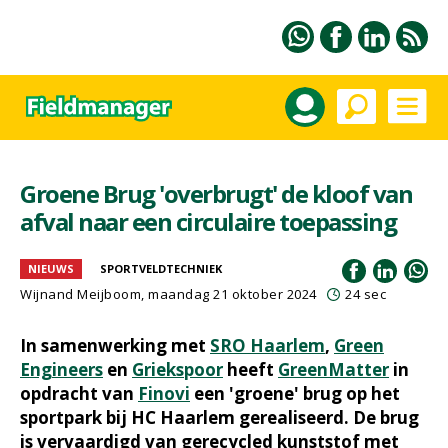
Groene Brug 'overbrugt' de kloof van
afval naar een circulaire toepassing
NIEUWS
SPORTVELDTECHNIEK
Wijnand Meijboom
, maandag 21 oktober 2024
24 sec
In samenwerking met
SRO Haarlem
,
Green
Engineers
en
Griekspoor
heeft
GreenMatter
in
opdracht van
Finovi
een 'groene' brug op het
sportpark bij HC Haarlem gerealiseerd. De brug
is vervaardigd van gerecycled kunststof met