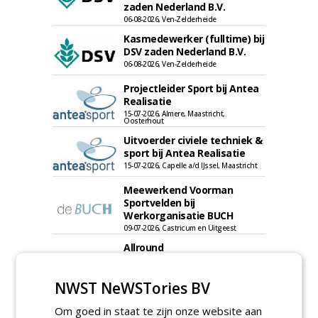
zaden Nederland B.V.
06-08-2026, Ven-Zelderheide
Kasmedewerker (fulltime) bij
DSV zaden Nederland B.V.
06-08-2026, Ven-Zelderheide
Projectleider Sport bij Antea
Realisatie
15-07-2026, Almere, Maastricht,
Oosterhout
Uitvoerder civiele techniek &
sport bij Antea Realisatie
15-07-2026, Capelle a/d IJssel, Maastricht
Meewerkend Voorman
Sportvelden bij
Werkorganisatie BUCH
09-07-2026, Castricum en Uitgeest
Allround
magazijnmedewerker
(fulltime) bij DSV zaden
NWST NeWSTories BV
Nederland B.V.
06-08-2026, Ven Zelderheide
Om goed in staat te zijn onze website aan
Groeiplaats specialist bij