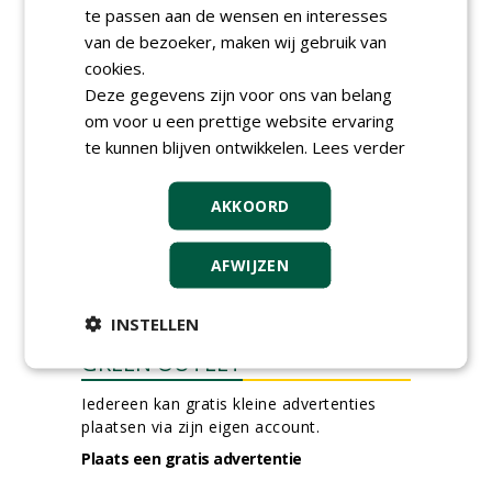
te passen aan de wensen en interesses
Boomtotaalzorg32-40 uur
van de bezoeker, maken wij gebruik van
30-07-2026, Schalkwijk
cookies.
Boominspecteur bij
Deze gegevens zijn voor ons van belang
Boomtotaalzorg24-40 uur
30-07-2026, Schalkwijk
om voor u een prettige website ervaring
te kunnen blijven ontwikkelen.
Lees verder
meer Groene Banen
AKKOORD
AFWIJZEN
INSTELLEN
GREEN OUTLET
Iedereen kan gratis kleine advertenties
plaatsen via zijn eigen account.
Plaats een gratis advertentie