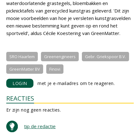
waterdoorlatende grastegels, bloembakken en
picknicktafels van gerecycled kunstgras geleverd. 'Dit zijn
mooie voorbeelden van hoe je versleten kunstgrasvelden
een nieuwe bestemming kunt geven op en rond het
sportveld', aldus Cécile Koestering van GreenMatter.
SRO Haarlem
Greenengineers
Gebr. Griekspoor B.V.
GreenMatter BV
Finovi
LOGIN
met je e-mailadres om te reageren.
REACTIES
Er zijn nog geen reacties.
tip de redactie