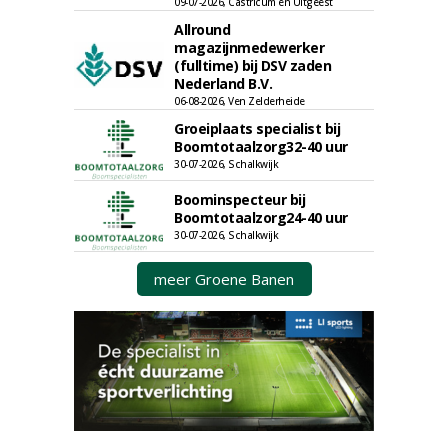
09-07-2026, Castricum en Uitgeest
Allround
magazijnmedewerker
(fulltime) bij DSV zaden
Nederland B.V.
06-08-2026, Ven Zelderheide
Groeiplaats specialist bij
Boomtotaalzorg32-40 uur
30-07-2026, Schalkwijk
Boominspecteur bij
Boomtotaalzorg24-40 uur
30-07-2026, Schalkwijk
meer Groene Banen