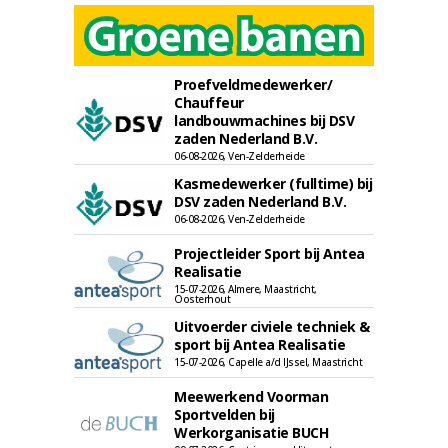
Proefveldmedewerker/
Chauffeur
landbouwmachines bij DSV
zaden Nederland B.V.
06-08-2026, Ven-Zelderheide
Kasmedewerker (fulltime) bij
DSV zaden Nederland B.V.
06-08-2026, Ven-Zelderheide
Projectleider Sport bij Antea
Realisatie
15-07-2026, Almere, Maastricht,
Oosterhout
Uitvoerder civiele techniek &
sport bij Antea Realisatie
15-07-2026, Capelle a/d IJssel, Maastricht
Meewerkend Voorman
Sportvelden bij
Werkorganisatie BUCH