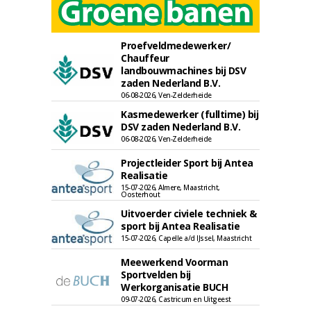
Proefveldmedewerker/
Chauffeur
landbouwmachines bij DSV
zaden Nederland B.V.
06-08-2026, Ven-Zelderheide
Kasmedewerker (fulltime) bij
DSV zaden Nederland B.V.
06-08-2026, Ven-Zelderheide
Projectleider Sport bij Antea
Realisatie
15-07-2026, Almere, Maastricht,
Oosterhout
Uitvoerder civiele techniek &
sport bij Antea Realisatie
15-07-2026, Capelle a/d IJssel, Maastricht
Meewerkend Voorman
Sportvelden bij
Werkorganisatie BUCH
09-07-2026, Castricum en Uitgeest