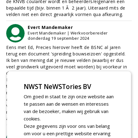
de KNVB coulanter wordt en beheerders/eigenaren een
bepaalde tijd (bijv. binnen 1 Ã 2 jaar). Uiteraard mits de
velden niet een direct gevaarlijk vormen qua afkeuring.
Evert Mandemaker
Evert Mandemaker | Werkvoorbereider
donderdag 19 september 2024
Eens met Ed, Precies hierover heeft de BSNC al jaren
terug een document 'spreiding bouwseizoen' opgesteld.
Ik ben van mening dat je nieuwe velden (waarbij er dus
veel grondwerk uitgevoerd moet worden) bij voorkeur in
de periode mei - september moet uitvoeren.
Een renovatie van een kunstgrasveld en zeker een van het
NWST NeWSTories BV
type (matje eraf - matje er op) kan prima in het voor- of
naseizoen (dus maart-april en september-oktober). Zeker
Om goed in staat te zijn onze website aan
als een club de beschikking heeft over meerdere (3+)
te passen aan de wensen en interesses
velden is er heel vaak met een beetje goede wil veel
van de bezoeker, maken wij gebruik van
mogelijk. Een dergelijke renovatie is namelijk over het
cookies.
algemeen prima in 2,5 Ã¡ 3 weken uit te voeren,
Deze gegevens zijn voor ons van belang
om voor u een prettige website ervaring