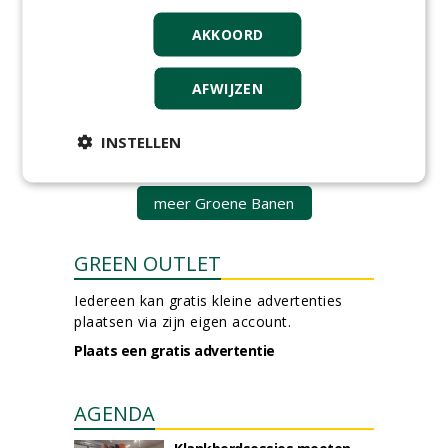
Nederland B.V.
06-08-2026, Ven Zelderheide
AKKOORD
Groeiplaats specialist bij
Boomtotaalzorg32-40 uur
AFWIJZEN
30-07-2026, Schalkwijk
Boominspecteur bij
INSTELLEN
Boomtotaalzorg24-40 uur
30-07-2026, Schalkwijk
meer Groene Banen
GREEN OUTLET
Iedereen kan gratis kleine advertenties
plaatsen via zijn eigen account.
Plaats een gratis advertentie
AGENDA