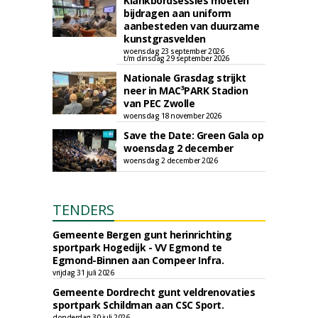
Klankbordsessies moeten
bijdragen aan uniform
aanbesteden van duurzame
kunstgrasvelden
woensdag 23 september 2026
t/m dinsdag 29 september 2026
Nationale Grasdag strijkt
neer in MAC³PARK Stadion
van PEC Zwolle
woensdag 18 november 2026
Save the Date: Green Gala op
woensdag 2 december
woensdag 2 december 2026
TENDERS
Gemeente Bergen gunt herinrichting
sportpark Hogedijk - VV Egmond te
Egmond-Binnen aan Compeer Infra.
vrijdag 31 juli 2026
Gemeente Dordrecht gunt veldrenovaties
sportpark Schildman aan CSC Sport.
donderdag 30 juli 2026