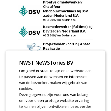
Proefveldmedewerker/
Chauffeur
landbouwmachines bij DSV
zaden Nederland B.V.
06-08-2026, Ven-Zelderheide
Kasmedewerker (fulltime) bij
DSV zaden Nederland B.V.
06-08-2026, Ven-Zelderheide
Projectleider Sport bij Antea
Realisatie
15-07-2026, Almere, Maastricht,
Oosterhout
NWST NeWSTories BV
Uitvoerder civiele techniek &
sport bij Antea Realisatie
Om goed in staat te zijn onze website aan
15-07-2026, Capelle a/d IJssel, Maastricht
te passen aan de wensen en interesses
Meewerkend Voorman
van de bezoeker, maken wij gebruik van
Sportvelden bij
cookies.
Werkorganisatie BUCH
09-07-2026, Castricum en Uitgeest
Deze gegevens zijn voor ons van belang
Allround
om voor u een prettige website ervaring
magazijnmedewerker
te kunnen blijven ontwikkelen.
Lees verder
(fulltime) bij DSV zaden