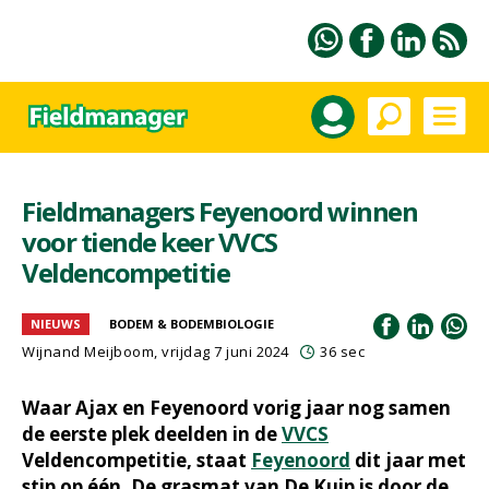
Fieldmanagers Feyenoord winnen
voor tiende keer VVCS
Veldencompetitie
NIEUWS
BODEM & BODEMBIOLOGIE
Wijnand Meijboom
, vrijdag 7 juni 2024
36 sec
Waar Ajax en Feyenoord vorig jaar nog samen
de eerste plek deelden in de
VVCS
Veldencompetitie, staat
Feyenoord
dit jaar met
stip op één. De grasmat van De Kuip is door de