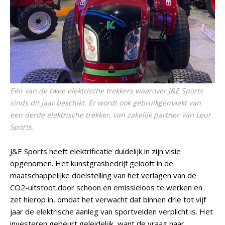
Eén van de twee elektrische trekkers waarover J&E Sports
sinds dit jaar beschikt. Er wordt ook gebruikgemaakt van
een derde elektrische trekker, van zakelijk partner Van Leur
Sports.
J&E Sports heeft elektrificatie duidelijk in zijn visie
opgenomen. Het kunstgrasbedrijf gelooft in de
maatschappelijke doelstelling van het verlagen van de
CO2-uitstoot door schoon en emissieloos te werken en
zet hierop in, omdat het verwacht dat binnen drie tot vijf
jaar de elektrische aanleg van sportvelden verplicht is. Het
investeren gebeurt geleidelijk, want de vraag naar