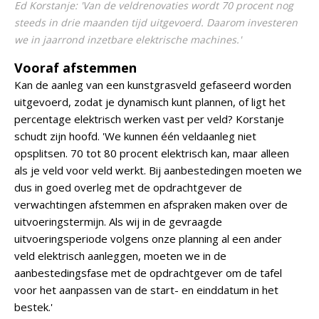
Ed Korstanje: 'Van de veldrenovaties wordt 70 procent nog
steeds in drie maanden tijd uitgevoerd. Daarom investeren
we in jaarrond inzetbare elektrische machines.'
Vooraf afstemmen
Kan de aanleg van een kunstgrasveld gefaseerd worden
uitgevoerd, zodat je dynamisch kunt plannen, of ligt het
percentage elektrisch werken vast per veld? Korstanje
schudt zijn hoofd. 'We kunnen één veldaanleg niet
opsplitsen. 70 tot 80 procent elektrisch kan, maar alleen
als je veld voor veld werkt. Bij aanbestedingen moeten we
dus in goed overleg met de opdrachtgever de
verwachtingen afstemmen en afspraken maken over de
uitvoeringstermijn. Als wij in de gevraagde
uitvoeringsperiode volgens onze planning al een ander
veld elektrisch aanleggen, moeten we in de
aanbestedingsfase met de opdrachtgever om de tafel
voor het aanpassen van de start- en einddatum in het
bestek.'