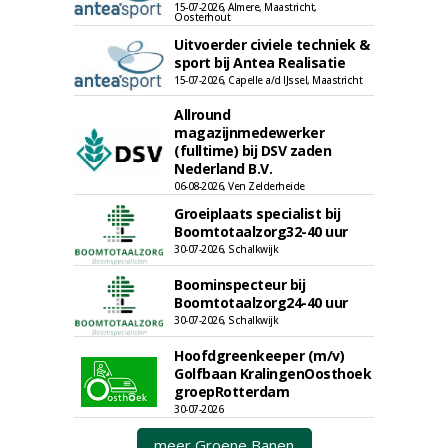
15-07-2026, Almere, Maastricht,
Oosterhout
Uitvoerder civiele techniek &
sport bij Antea Realisatie
15-07-2026, Capelle a/d IJssel, Maastricht
Allround
magazijnmedewerker
(fulltime) bij DSV zaden
Nederland B.V.
06-08-2026, Ven Zelderheide
Groeiplaats specialist bij
Boomtotaalzorg32-40 uur
30-07-2026, Schalkwijk
Boominspecteur bij
Boomtotaalzorg24-40 uur
30-07-2026, Schalkwijk
Hoofdgreenkeeper (m/v)
Golfbaan KralingenOosthoek
groepRotterdam
30-07-2026
meer Groene Banen