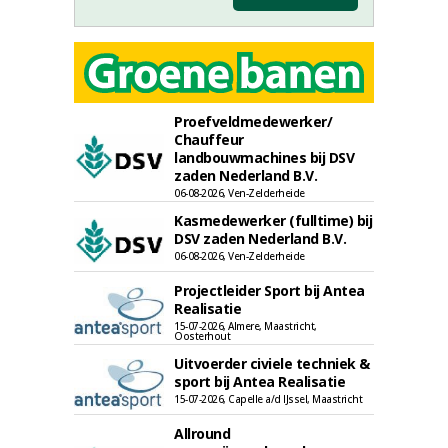
Proefveldmedewerker/
Chauffeur
landbouwmachines bij DSV
zaden Nederland B.V.
06-08-2026, Ven-Zelderheide
Kasmedewerker (fulltime) bij
DSV zaden Nederland B.V.
06-08-2026, Ven-Zelderheide
Projectleider Sport bij Antea
Realisatie
15-07-2026, Almere, Maastricht,
Oosterhout
Uitvoerder civiele techniek &
sport bij Antea Realisatie
15-07-2026, Capelle a/d IJssel, Maastricht
Allround