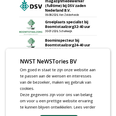
magazijnmedewerker
(fulltime) bij DSV zaden
Nederland B.V.
06-08-2026, Ven Zelderheide
Groeiplaats specialist bij
Boomtotaalzorg32-40 uur
30-07-2026, Schalkwijk
Boominspecteur bij
Boomtotaalzorg24-40 uur
30-07-2026, Schalkwijk
Hoofdgreenkeeper (m/v)
NWST NeWSTories BV
Golfbaan KralingenOosthoek
groepRotterdam
Om goed in staat te zijn onze website aan
30-07-2026
te passen aan de wensen en interesses
meer Groene Banen
van de bezoeker, maken wij gebruik van
cookies.
Deze gegevens zijn voor ons van belang
om voor u een prettige website ervaring
te kunnen blijven ontwikkelen.
Lees verder