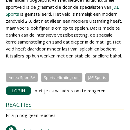
Een ander hoogtepunt van het nieuwe multifunctionele
sportveld is de grasmat die door de specialisten van
J&E
Sports
is geïnstalleerd. Het veld is namelijk een modern
zandveld 2.0, dat niet alleen een mooiere uitstraling heeft,
maar vooral ook fijner is om op te spelen. Dat is mede te
danken aan de intensieve vezelbezetting, de speciale
korrelsamenstelling en zand dat dieper in de mat ligt. Het
veld heeft daardoor minder last van 'splash' en bedient
futsallers op hun wenken met een stabiele, snellere balrol.
Antea Sport BV
Sportverlichting.com
J&E Sports
LOGIN
met je e-mailadres om te reageren.
REACTIES
Er zijn nog geen reacties.