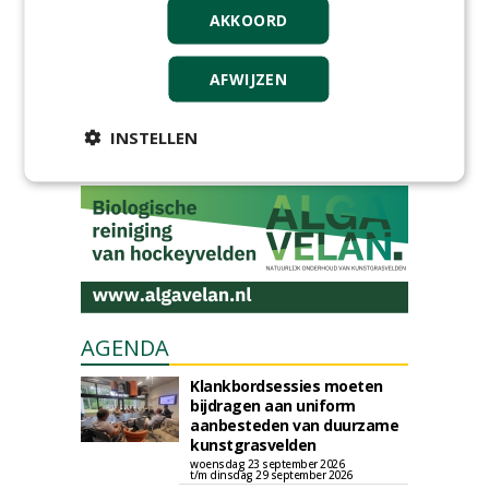
AKKOORD
GREEN OUTLET
AFWIJZEN
Iedereen kan gratis kleine advertenties
plaatsen via zijn eigen account.
INSTELLEN
Plaats een gratis advertentie
AGENDA
Klankbordsessies moeten
bijdragen aan uniform
aanbesteden van duurzame
kunstgrasvelden
woensdag 23 september 2026
t/m dinsdag 29 september 2026