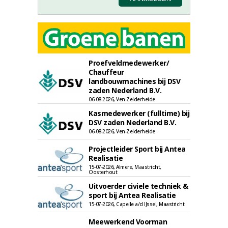
Proefveldmedewerker/
Chauffeur
landbouwmachines bij DSV
zaden Nederland B.V.
06-08-2026, Ven-Zelderheide
Kasmedewerker (fulltime) bij
DSV zaden Nederland B.V.
06-08-2026, Ven-Zelderheide
Projectleider Sport bij Antea
Realisatie
15-07-2026, Almere, Maastricht,
Oosterhout
Uitvoerder civiele techniek &
sport bij Antea Realisatie
15-07-2026, Capelle a/d IJssel, Maastricht
Meewerkend Voorman