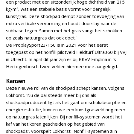
een product met een uitzonderlijk hoge dichtheid van 215
kg/m³, wat een stabiele basis vormt voor dergelijk
kunstgras. Deze shockpad dempt zonder toevoeging van
extra verticale vervorming en houdt doorslag naar de
subbase tegen. Samen met het gras vangt het schokken
op zoals natuurgras dat ook doet.'
De ProplaySport23/150 is in 2021 voor het eerst
toegepast op het nonfill-pilotveld Fieldturf Ultra360 bij VVJ
in Utrecht. In april dit jaar zijn er bij RKVV Emplina in 's-
Hertogenbosch twee velden hiermee mee aangelegd.
Kansen
Deze nieuwe rol van de shockpad schept kansen, volgens
Lokhorst. 'Nu de bal steeds meer bij ons als
shockpadproducent ligt als het gaat om schokabsorptie en
energierestitutie, kunnen we een kunstgrasveld nog meer
op natuurgras laten lijken. Bij nonfill-systemen wordt het
kaf van het koren gescheiden op het gebied van
shockpads', voorspelt Lokhorst. 'Nonfill-systemen zijn