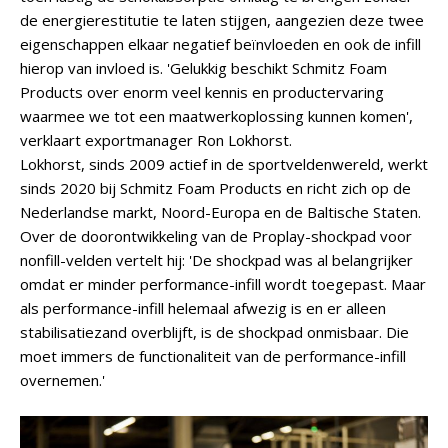
de energierestitutie te laten stijgen, aangezien deze twee
eigenschappen elkaar negatief beïnvloeden en ook de infill
hierop van invloed is. 'Gelukkig beschikt Schmitz Foam
Products over enorm veel kennis en productervaring
waarmee we tot een maatwerkoplossing kunnen komen',
verklaart exportmanager Ron Lokhorst.
Lokhorst, sinds 2009 actief in de sportveldenwereld, werkt
sinds 2020 bij Schmitz Foam Products en richt zich op de
Nederlandse markt, Noord-Europa en de Baltische Staten.
Over de doorontwikkeling van de Proplay-shockpad voor
nonfill-velden vertelt hij: 'De shockpad was al belangrijker
omdat er minder performance-infill wordt toegepast. Maar
als performance-infill helemaal afwezig is en er alleen
stabilisatiezand overblijft, is de shockpad onmisbaar. Die
moet immers de functionaliteit van de performance-infill
overnemen.'