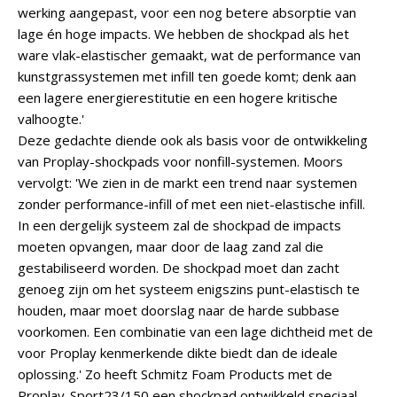
werking aangepast, voor een nog betere absorptie van
lage én hoge impacts. We hebben de shockpad als het
ware vlak-elastischer gemaakt, wat de performance van
kunstgrassystemen met infill ten goede komt; denk aan
een lagere energierestitutie en een hogere kritische
valhoogte.'
Deze gedachte diende ook als basis voor de ontwikkeling
van Proplay-shockpads voor nonfill-systemen. Moors
vervolgt: 'We zien in de markt een trend naar systemen
zonder performance-infill of met een niet-elastische infill.
In een dergelijk systeem zal de shockpad de impacts
moeten opvangen, maar door de laag zand zal die
gestabiliseerd worden. De shockpad moet dan zacht
genoeg zijn om het systeem enigszins punt-elastisch te
houden, maar moet doorslag naar de harde subbase
voorkomen. Een combinatie van een lage dichtheid met de
voor Proplay kenmerkende dikte biedt dan de ideale
oplossing.' Zo heeft Schmitz Foam Products met de
Proplay-Sport23/150 een shockpad ontwikkeld speciaal