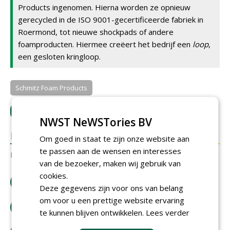
Products ingenomen. Hierna worden ze opnieuw
gerecycled in de ISO 9001-gecertificeerde fabriek in
Roermond, tot nieuwe shockpads of andere
foamproducten. Hiermee creëert het bedrijf een
loop
,
een gesloten kringloop.
Schmitz Foam Products
LOGIN
met je e-mailadres om te reageren.
NWST NeWSTories BV
REACTIES
Om goed in staat te zijn onze website aan
te passen aan de wensen en interesses
Er zijn nog geen reacties.
van de bezoeker, maken wij gebruik van
cookies.
download artikel
Deze gegevens zijn voor ons van belang
om voor u een prettige website ervaring
bestel tijdschrift
te kunnen blijven ontwikkelen.
Lees verder