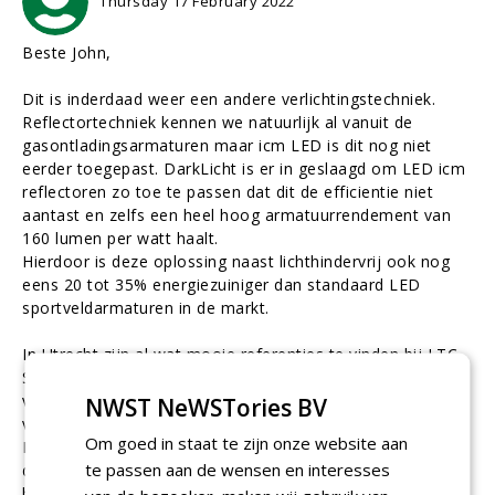
Thursday 17 February 2022
Beste John,
Dit is inderdaad weer een andere verlichtingstechniek.
Reflectortechniek kennen we natuurlijk al vanuit de
gasontladingsarmaturen maar icm LED is dit nog niet
eerder toegepast. DarkLicht is er in geslaagd om LED icm
reflectoren zo toe te passen dat dit de efficientie niet
aantast en zelfs een heel hoog armatuurrendement van
160 lumen per watt haalt.
Hierdoor is deze oplossing naast lichthindervrij ook nog
eens 20 tot 35% energiezuiniger dan standaard LED
sportveldarmaturen in de markt.
In Utrecht zijn al wat mooie referenties te vinden bij LTC
Soestdijk, SV Austerlitz en binnenkort TV Soest Zuid. Voor
voetbal moet je iets verder en kun je de armaturen oa
NWST NeWSTories BV
vinden bij SV Always Forward in Hoorn (4 velden), vv
Om goed in staat te zijn onze website aan
Katwijk (4 velden) en vv BMT in den Haag (3 velden). Op
te passen aan de wensen en interesses
dit moment hangen er naar schatting ca 300 armaturen in
het veld. Stuk voor stuk projecten die een mooi verlicht