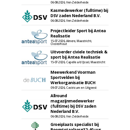
06-08-2026, Ven-Zelderheide
Kasmedewerker (fulltime) bij
DSV zaden Nederland B.V.
06-08-2026, Ven-Zelderheide
Projectleider Sport bij Antea
Realisatie
15-07-2026, Almere, Maastricht,
Oosterhout
Uitvoerder civiele techniek &
sport bij Antea Realisatie
15-07-2026, Capelle a/d IJssel, Maastricht
Meewerkend Voorman
Sportvelden bij
Werkorganisatie BUCH
09-07-2026, Castricum en Uitgeest
Allround
magazijnmedewerker
(fulltime) bij DSV zaden
Nederland B.V.
06-08-2026, Ven Zelderheide
Groeiplaats specialist bij
Boomtotaalzorg32-40 uur