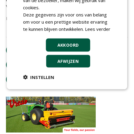
van de bezoeker, maken wij gebruik van
veld combineren met een tevreden buurt :)
cookies.
Deze gegevens zijn voor ons van belang
Hopende u zo voldoende geinformeerd te hebben
om voor u een prettige website ervaring
te kunnen blijven ontwikkelen.
Lees verder
AKKOORD
download artikel
AFWIJZEN
bestel tijdschrift
INSTELLEN
tip de redactie