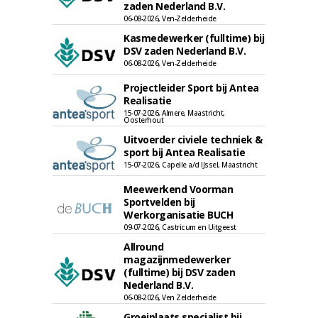
zaden Nederland B.V.
06-08-2026, Ven-Zelderheide
Kasmedewerker (fulltime) bij
DSV zaden Nederland B.V.
06-08-2026, Ven-Zelderheide
Projectleider Sport bij Antea
Realisatie
15-07-2026, Almere, Maastricht,
Oosterhout
Uitvoerder civiele techniek &
sport bij Antea Realisatie
15-07-2026, Capelle a/d IJssel, Maastricht
Meewerkend Voorman
Sportvelden bij
Werkorganisatie BUCH
09-07-2026, Castricum en Uitgeest
Allround
magazijnmedewerker
(fulltime) bij DSV zaden
Nederland B.V.
06-08-2026, Ven Zelderheide
Groeiplaats specialist bij