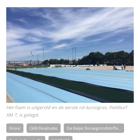
Het foam is uitgerold en de eerste rol kunstgras, Fieldturf
XM 7, is gelegd.
Finovi
GKB Realisatie
De Beijer Bouwgrondstoffe...