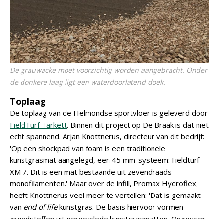
De grauwacke moet voorzichtig worden aangebracht. Onder
de donkere laag ligt een waterdoorlatend doek.
Toplaag
De toplaag van de Helmondse sportvloer is geleverd door
FieldTurf Tarkett
. Binnen dit project op De Braak is dat niet
echt spannend. Arjan Knottnerus, directeur van dit bedrijf:
'Op een shockpad van foam is een traditionele
kunstgrasmat aangelegd, een 45 mm-systeem: Fieldturf
XM 7. Dit is een mat bestaande uit zevendraads
monofilamenten.' Maar over de infill, Promax Hydroflex,
heeft Knottnerus veel meer te vertellen: 'Dat is gemaakt
van
end of life
kunstgras. De basis hiervoor vormen
grondstoffen uit gerecyclede kunstgrasmatten. Ongeveer