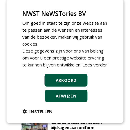
NWST NeWSTories BV
Om goed in staat te zijn onze website aan
te passen aan de wensen en interesses
GREEN OUTLET
van de bezoeker, maken wij gebruik van
cookies.
Iedereen kan gratis kleine advertenties
Deze gegevens zijn voor ons van belang
plaatsen via zijn eigen account.
om voor u een prettige website ervaring
Plaats een gratis advertentie
te kunnen blijven ontwikkelen.
Lees verder
AKKOORD
AFWIJZEN
AGENDA
INSTELLEN
Klankbordsessies moeten
bijdragen aan uniform