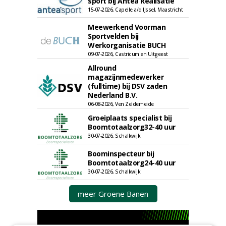
sport bij Antea Realisatie
15-07-2026, Capelle a/d IJssel, Maastricht
Meewerkend Voorman
Sportvelden bij
Werkorganisatie BUCH
09-07-2026, Castricum en Uitgeest
Allround
magazijnmedewerker
(fulltime) bij DSV zaden
Nederland B.V.
06-08-2026, Ven Zelderheide
Groeiplaats specialist bij
Boomtotaalzorg32-40 uur
30-07-2026, Schalkwijk
Boominspecteur bij
Boomtotaalzorg24-40 uur
30-07-2026, Schalkwijk
meer Groene Banen