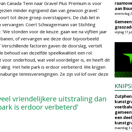
 van Canada Tenn naar Gravel Plus Premium is voor
raamove
aan Bou
zien minder ingrijpend dan van gewoon gravel.’
woensdag 29
ort tot deze groep overstappers. De club liet in
Gemeent
en vervangen. Coert Schwagermann van Stichting
graszade
 ‘We stonden voor de keuze: gaan we na vijftien jaar
vrijdag 17 ju
banen, of vervangen we deze door bijvoorbeeld
 Verschillende factoren gaven de doorslag, vertelt
 behoud van dezelfde speelkwaliteit een rol.
t voor onderhoud, wat veel voordeliger is, en heeft dit
traling. Het hele park is erdoor verbeterd. We krijgen
aburige tennisverenigingen. Ze zijn vol lof over deze
KNIPS
Zutphen 
veel vriendelijkere uitstraling dan
kunstgra
park is erdoor verbeterd’
voetbalv
gemeente
een deel
kunstgra
maandag 3 