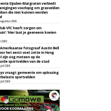
ente Eijsden-Margraten verbiedt
enigingen voorlopig om grasvelden
iken die niet kunnen worden
d
augustus 2026
lub VFC heeft zorgen om
uin’: ‘Hier laat je geeneens koeien
li 2026
Amerikaanse fotograaf Austin Bell
voor het eerst voet zette in Hong
el zijn oog meteen op de
urde sportvelden van de stad
juli 2026
oys vraagt gemeente om oplossing
rbelaste sportvelden
juli 2026