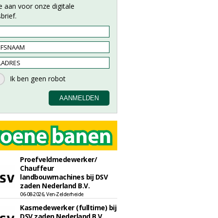
e aan voor onze digitale
brief.
Proefveldmedewerker/
Chauffeur
landbouwmachines bij DSV
zaden Nederland B.V.
06-08-2026, Ven-Zelderheide
Kasmedewerker (fulltime) bij
DSV zaden Nederland B.V.