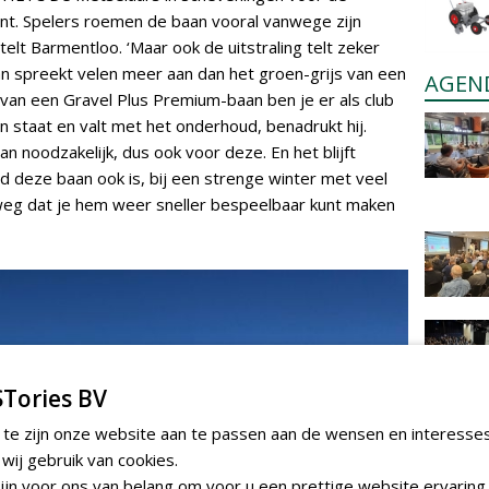
ant. Spelers roemen de baan vooral vanwege zijn
elt Barmentloo. ‘Maar ook de uitstraling telt zeker
 spreekt velen meer aan dan het groen-grijs van een
AGEN
van een Gravel Plus Premium-baan ben je er als club
n staat en valt met het onderhoud, benadrukt hij.
n noodzakelijk, dus ook voor deze. En het blijft
d deze baan ook is, bij een strenge winter met veel
et weg dat je hem weer sneller bespeelbaar kunt maken
Tories BV
 te zijn onze website aan te passen aan de wensen en interesse
ij gebruik van cookies.
jn voor ons van belang om voor u een prettige website ervaring 