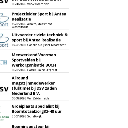
06-08-2026, Ven-Zelderheide
Projectleider Sport bij Antea
Realisatie
15-07-2026, Almere, Maastricht,
Oosterhout
Uitvoerder civiele techniek &
sport bij Antea Realisatie
15-07-2026, Capelle a/d IJssel, Maastricht
Meewerkend Voorman
Sportvelden bij
Werkorganisatie BUCH
09-07-2026, Castricum en Uitgeest
Allround
magazijnmedewerker
(fulltime) bij DSV zaden
Nederland B.V.
06-08-2026, Ven Zelderheide
Groeiplaats specialist bij
Boomtotaalzorg32-40 uur
30-07-2026, Schalkwijk
Boominspecteur bij