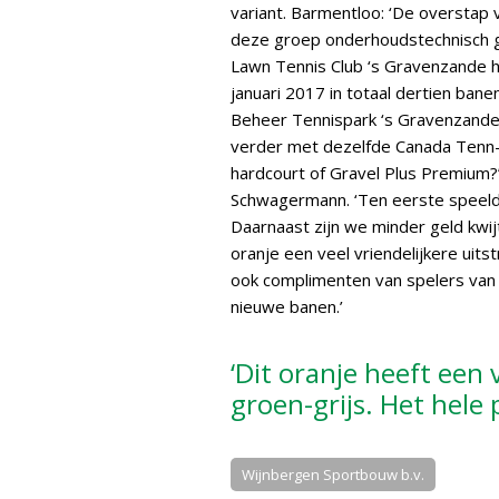
variant. Barmentloo: ‘De overstap
deze groep onderhoudstechnisch ge
Lawn Tennis Club ‘s Gravenzande ho
januari 2017 in totaal dertien ban
Beheer Tennispark ‘s Gravenzande:
verder met dezelfde Canada Tenn-
hardcourt of Gravel Plus Premium?’
Schwagermann. ‘Ten eerste speelde
Daarnaast zijn we minder geld kwij
oranje een veel vriendelijkere uits
ook complimenten van spelers van n
nieuwe banen.’
‘Dit oranje heeft een 
groen-grijs. Het hele 
Wijnbergen Sportbouw b.v.