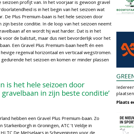
e seizoen profijt van. In het voorjaar is gewoon gravel
doorlatendheid is in het begin van het seizoen wat
ar. De Plus Premium-baan is het hele seizoen door
n zijn beste conditie. In de loop van het seizoen neemt
avelbaan af en wordt hij wat harder. Dat is in het
 voor de balstuit, maar dus niet bevorderlijk voor het
aan. Een Gravel Plus Premium-baan heeft én een
j hevige regenval horizontaal en verticaal wegstromen.
an gedurende het seizoen en komen er minder plassen
GREE
 is het hele seizoen door
Iedereen
gravelbaan in zijn beste conditie’
plaatsen
Plaats e
erland hebben een Gravel Plus Premium-baan. Zo
 Starkenborgh in Groningen, ATC ’t Veldje in
 HLTC De Metselaars in Scheveningen voor de