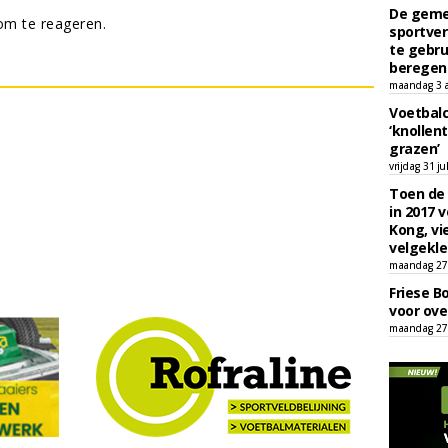
De geme
m te reageren.
sportver
te gebru
beregen
maandag 3 
Voetbalc
‘knollent
grazen’
vrijdag 31 ju
Toen de 
in 2017 
Kong, vi
velgekle
maandag 27 
Friese B
voor ove
maandag 27 