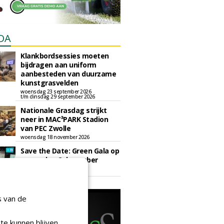
DA
Klankbordsessies moeten
bijdragen aan uniform
aanbesteden van duurzame
kunstgrasvelden
woensdag 23 september 2026
t/m dinsdag 29 september 2026
Nationale Grasdag strijkt
neer in MAC³PARK Stadion
van PEC Zwolle
woensdag 18 november 2026
Save the Date: Green Gala op
woensdag 2 december
woensdag 2 december 2026
s van de
te kunnen blijven