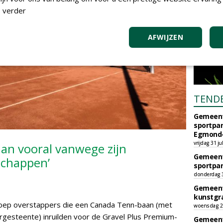
 verder
AFWIJZEN
TEND
Gemeent
sportpar
Egmond-
vrijdag 31 ju
aan vooral vanwege zijn
Gemeent
schappen’
sportpar
donderdag 30
Gemeent
kunstgra
groep overstappers die een Canada Tenn-baan (met
woensdag 29
urgesteente) inruilden voor de Gravel Plus Premium-
Gemeent