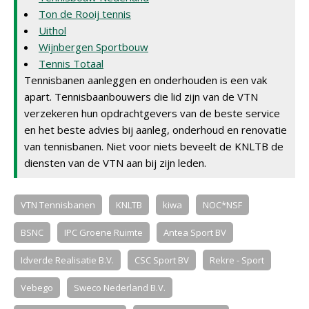
Ton de Rooij tennis
Uithol
Wijnbergen Sportbouw
Tennis Totaal
Tennisbanen aanleggen en onderhouden is een vak
apart. Tennisbaanbouwers die lid zijn van de VTN
verzekeren hun opdrachtgevers van de beste service
en het beste advies bij aanleg, onderhoud en renovatie
van tennisbanen. Niet voor niets beveelt de KNLTB de
diensten van de VTN aan bij zijn leden.
VTN Tennisbanen
KNLTB
kiwa
NOC*NSF
BSNC
IPC Groene Ruimte
Antea Sport BV
Idverde Realisatie B.V.
CSC Sport BV
Rekre - Sport
Vebego
Sweco Nederland B.V.