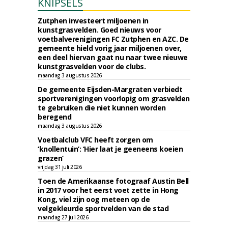
KNIPSELS
Zutphen investeert miljoenen in
kunstgrasvelden. Goed nieuws voor
voetbalverenigingen FC Zutphen en AZC. De
gemeente hield vorig jaar miljoenen over,
een deel hiervan gaat nu naar twee nieuwe
kunstgrasvelden voor de clubs.
maandag 3 augustus 2026
De gemeente Eijsden-Margraten verbiedt
sportverenigingen voorlopig om grasvelden
te gebruiken die niet kunnen worden
beregend
maandag 3 augustus 2026
Voetbalclub VFC heeft zorgen om
‘knollentuin’: ‘Hier laat je geeneens koeien
grazen’
vrijdag 31 juli 2026
Toen de Amerikaanse fotograaf Austin Bell
in 2017 voor het eerst voet zette in Hong
Kong, viel zijn oog meteen op de
velgekleurde sportvelden van de stad
maandag 27 juli 2026