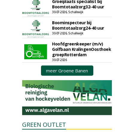
Groeiplaats specialist bij
Boomtotaalzorg32-40 uur
30-07-2026, Schalkwijk
Boominspecteur bij
Boomtotaalzorg24-40 uur
30-07-2026, Schalkwijk
Hoofdgreenkeeper (m/v)
Golfbaan KralingenOosthoek
groepRotterdam
30-07-2026
meer Groene Banen
GREEN OUTLET