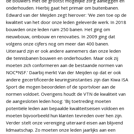
de bouwers met de grootst mogelijke zorg aanleggen en
onderhouden. Hierbij gaat het primair om buitenbanen.
Edward van der Meijden zegt hierover: 'We zien toe op de
kwaliteit van het door onze leden geleverde werk. In 2018
bouwden onze leden ruim 250 banen. Het ging om
nieuwbouw, ombouw en renovaties. In 2009 ging dat
volgens onze cijfers nog om meer dan 400 banen.
Uiteraard zijn er ook andere aannemers dan onze leden
die tennisbanen bouwen en onderhouden. Maar ook zij
moeten zich conformeren aan de bestaande normen van
NOC*NSF.' Daarbij merkt Van der Meijden op dat er ook
andere gecertificeerde keuringsinstanties zijn dan Kiwa ISA
Sport die mogen beoordelen of de sportvloer aan de
normen voldoet. Overigens houdt de VTN de kwaliteit van
de aangesloten leden hoog: 'Bij toetreding moeten
potentiële leden aan bepaalde kwaliteitseisen voldoen en
moeten bijvoorbeeld hun klanten tevreden over hen zijn.
Verder stelt onze vereniging uiteraard eisen aan blijvend
lidmaatschap. Zo moeten onze leden jaarlijks aan een