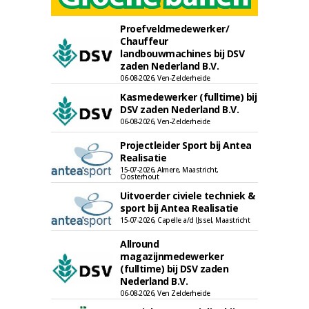
Proefveldmedewerker/
Chauffeur
landbouwmachines bij DSV
zaden Nederland B.V.
06-08-2026, Ven-Zelderheide
Kasmedewerker (fulltime) bij
DSV zaden Nederland B.V.
06-08-2026, Ven-Zelderheide
Projectleider Sport bij Antea
Realisatie
15-07-2026, Almere, Maastricht,
Oosterhout
Uitvoerder civiele techniek &
sport bij Antea Realisatie
15-07-2026, Capelle a/d IJssel, Maastricht
Allround
magazijnmedewerker
(fulltime) bij DSV zaden
Nederland B.V.
06-08-2026, Ven Zelderheide