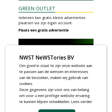
GREEN OUTLET
Iedereen kan gratis kleine advertenties
plaatsen via zijn eigen account.
Plaats een gratis advertentie
NWST NeWSTories BV
Om goed in staat te zijn onze website aan
te passen aan de wensen en interesses
AGENDA
van de bezoeker, maken wij gebruik van
cookies.
Klankbordsessies moeten
Deze gegevens zijn voor ons van belang
bijdragen aan uniform
aanbesteden van duurzame
om voor u een prettige website ervaring
kunstgrasvelden
te kunnen blijven ontwikkelen.
Lees verder
woensdag 23 september 2026
t/m dinsdag 29 september 2026
Nationale Grasdag strijkt