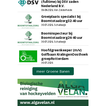
(fulltime) bij DSV zaden
Nederland B.V.
06-08-2026, Ven Zelderheide
Groeiplaats specialist bij
Boomtotaalzorg32-40 uur
30-07-2026, Schalkwijk
Boominspecteur bij
Boomtotaalzorg24-40 uur
30-07-2026, Schalkwijk
Hoofdgreenkeeper (m/v)
Golfbaan KralingenOosthoek
groepRotterdam
30-07-2026
meer Groene Banen