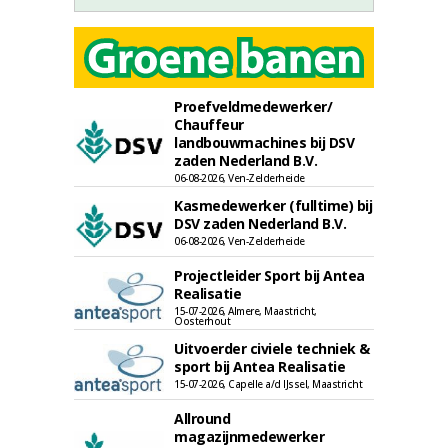
Proefveldmedewerker/
Chauffeur
landbouwmachines bij DSV
zaden Nederland B.V.
06-08-2026, Ven-Zelderheide
Kasmedewerker (fulltime) bij
DSV zaden Nederland B.V.
06-08-2026, Ven-Zelderheide
Projectleider Sport bij Antea
Realisatie
15-07-2026, Almere, Maastricht,
Oosterhout
Uitvoerder civiele techniek &
sport bij Antea Realisatie
15-07-2026, Capelle a/d IJssel, Maastricht
Allround
magazijnmedewerker