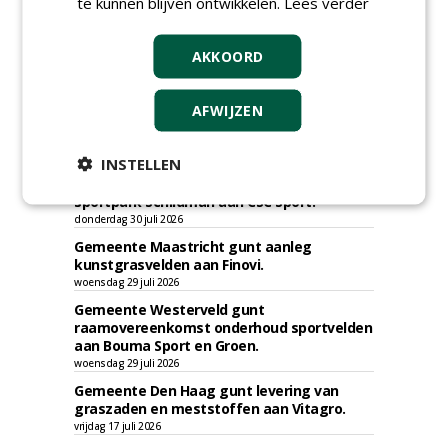
te kunnen blijven ontwikkelen.
Lees verder
AKKOORD
TENDERS
Gemeente Bergen gunt herinrichting
AFWIJZEN
sportpark Hogedijk - VV Egmond te
Egmond-Binnen aan Compeer Infra.
vrijdag 31 juli 2026
INSTELLEN
Gemeente Dordrecht gunt veldrenovaties
sportpark Schildman aan CSC Sport.
donderdag 30 juli 2026
Gemeente Maastricht gunt aanleg
kunstgrasvelden aan Finovi.
woensdag 29 juli 2026
Gemeente Westerveld gunt
raamovereenkomst onderhoud sportvelden
aan Bouma Sport en Groen.
woensdag 29 juli 2026
Gemeente Den Haag gunt levering van
graszaden en meststoffen aan Vitagro.
vrijdag 17 juli 2026