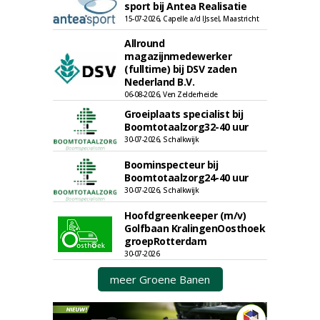
sport bij Antea Realisatie
15-07-2026, Capelle a/d IJssel, Maastricht
Allround
magazijnmedewerker
(fulltime) bij DSV zaden
Nederland B.V.
06-08-2026, Ven Zelderheide
Groeiplaats specialist bij
Boomtotaalzorg32-40 uur
30-07-2026, Schalkwijk
Boominspecteur bij
Boomtotaalzorg24-40 uur
30-07-2026, Schalkwijk
Hoofdgreenkeeper (m/v)
Golfbaan KralingenOosthoek
groepRotterdam
30-07-2026
meer Groene Banen