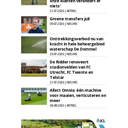
onze klanten verandert er
niets'
21-07-2026 | ARTIKEL
Groene transfers juli
09-07-2026 | NIEUWS
Onttrekkingsverbod nu van
kracht in hele beheergebied
waterschap De Dommel
20-07-2026 | NIEUWS
De Ridder renoveert
stadionvelden van FC
Utrecht, FC Twente en
Telstar
21-07-2026 | NIEUWS
Allett Omnia: één machine
voor maaien, verticuteren en
meer
06-08-2026 | ARTIKEL