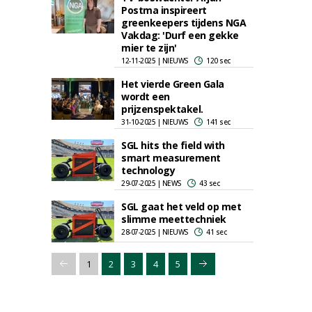
Postma inspireert
greenkeepers tijdens NGA
Vakdag: 'Durf een gekke
mier te zijn'
12-11-2025 | NIEUWS
120 sec
Het vierde Green Gala
wordt een
prijzenspektakel.
31-10-2025 | NIEUWS
141 sec
SGL hits the field with
smart measurement
technology
29-07-2025 | NEWS
43 sec
SGL gaat het veld op met
slimme meettechniek
28-07-2025 | NIEUWS
41 sec
1
2
3
4
5