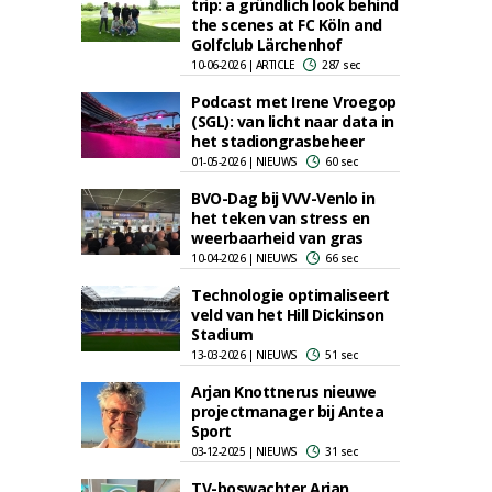
trip: a gründlich look behind
the scenes at FC Köln and
Golfclub Lärchenhof
10-06-2026 | ARTICLE
287 sec
Podcast met Irene Vroegop
(SGL): van licht naar data in
het stadiongrasbeheer
01-05-2026 | NIEUWS
60 sec
BVO-Dag bij VVV-Venlo in
het teken van stress en
weerbaarheid van gras
10-04-2026 | NIEUWS
66 sec
Technologie optimaliseert
veld van het Hill Dickinson
Stadium
13-03-2026 | NIEUWS
51 sec
Arjan Knottnerus nieuwe
projectmanager bij Antea
Sport
03-12-2025 | NIEUWS
31 sec
TV-boswachter Arjan