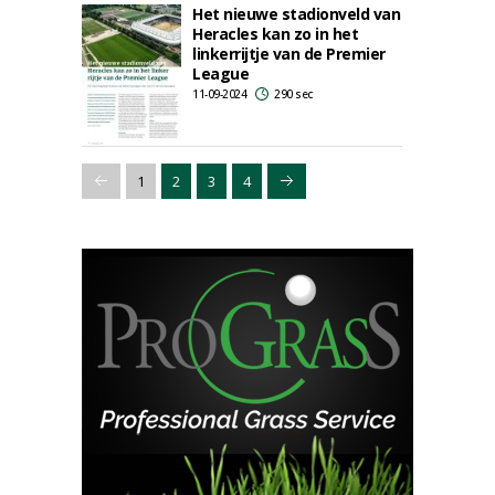
Het nieuwe stadionveld van
Heracles kan zo in het
linkerrijtje van de Premier
League
11-09-2024
290 sec
1
2
3
4