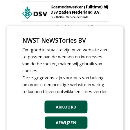
Kasmedewerker (fulltime) bij
DSV zaden Nederland B.V.
06-08-2026, Ven-Zelderheide
Projectleider Sport bij Antea
Realisatie
15-07-2026, Almere, Maastricht,
NWST NeWSTories BV
Oosterhout
Uitvoerder civiele techniek &
Om goed in staat te zijn onze website aan
sport bij Antea Realisatie
te passen aan de wensen en interesses
15-07-2026, Capelle a/d IJssel, Maastricht
van de bezoeker, maken wij gebruik van
Meewerkend Voorman
cookies.
Sportvelden bij
Deze gegevens zijn voor ons van belang
Werkorganisatie BUCH
om voor u een prettige website ervaring
09-07-2026, Castricum en Uitgeest
te kunnen blijven ontwikkelen.
Lees verder
Allround
magazijnmedewerker
(fulltime) bij DSV zaden
AKKOORD
Nederland B.V.
06-08-2026, Ven Zelderheide
Groeiplaats specialist bij
AFWIJZEN
Boomtotaalzorg32-40 uur