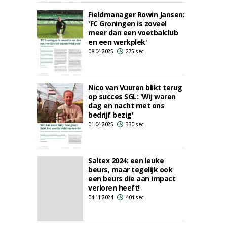
Fieldmanager Rowin Jansen:
'FC Groningen is zoveel
meer dan een voetbalclub
en een werkplek'
08-04-2025
275 sec
Nico van Vuuren blikt terug
op succes SGL: 'Wij waren
dag en nacht met ons
bedrijf bezig'
01-04-2025
330 sec
Saltex 2024: een leuke
beurs, maar tegelijk ook
een beurs die aan impact
verloren heeft!
04-11-2024
404 sec