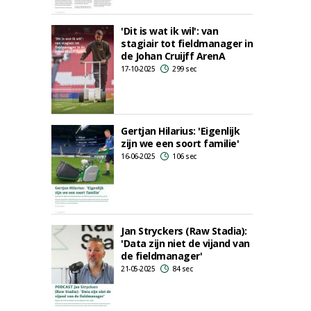
'Dit is wat ik wil': van
stagiair tot fieldmanager in
de Johan Cruijff ArenA
17-10-2025
299 sec
Gertjan Hilarius: 'Eigenlijk
zijn we een soort familie'
16-06-2025
106 sec
Jan Stryckers (Raw Stadia):
'Data zijn niet de vijand van
de fieldmanager'
21-05-2025
84 sec