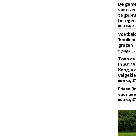
De geme
sportver
te gebru
beregen
maandag 3 
Voetbalc
‘knollent
grazen’
vrijdag 31 ju
Toen de 
in 2017 
Kong, vi
velgekle
maandag 27 
Friese B
voor ove
maandag 27 