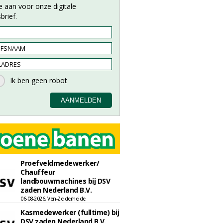
e aan voor onze digitale
brief.
Proefveldmedewerker/
Chauffeur
landbouwmachines bij DSV
zaden Nederland B.V.
06-08-2026, Ven-Zelderheide
Kasmedewerker (fulltime) bij
DSV zaden Nederland B.V.