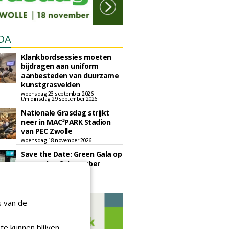
DA
Klankbordsessies moeten
bijdragen aan uniform
aanbesteden van duurzame
kunstgrasvelden
woensdag 23 september 2026
t/m dinsdag 29 september 2026
Nationale Grasdag strijkt
neer in MAC³PARK Stadion
van PEC Zwolle
woensdag 18 november 2026
Save the Date: Green Gala op
woensdag 2 december
woensdag 2 december 2026
s van de
te kunnen blijven