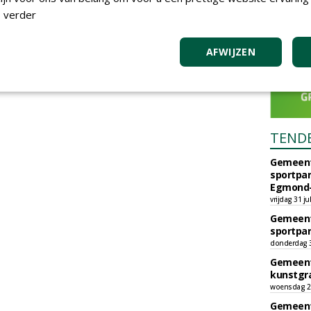
 verder
AFWIJZEN
TEND
Gemeent
sportpar
Egmond-
vrijdag 31 ju
Gemeent
sportpar
donderdag 30
Gemeent
kunstgra
woensdag 29
Gemeent