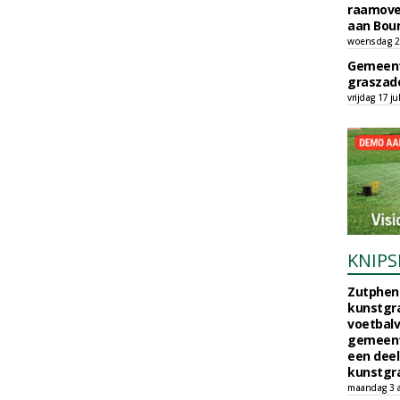
raamove
aan Bou
woensdag 29
Gemeent
graszade
vrijdag 17 ju
KNIPS
Zutphen 
kunstgra
voetbalv
gemeente
een deel
kunstgra
maandag 3 