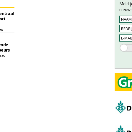
Meld j
nieuws
entraal
ort
sec
ende
beurs
 sec