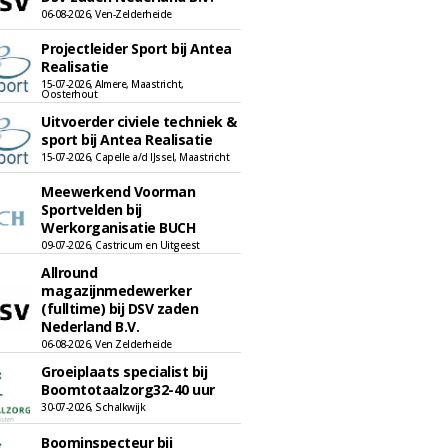
06-08-2026, Ven-Zelderheide
Projectleider Sport bij Antea
Realisatie
15-07-2026, Almere, Maastricht,
Oosterhout
Uitvoerder civiele techniek &
sport bij Antea Realisatie
15-07-2026, Capelle a/d IJssel, Maastricht
Meewerkend Voorman
Sportvelden bij
Werkorganisatie BUCH
09-07-2026, Castricum en Uitgeest
Allround
magazijnmedewerker
(fulltime) bij DSV zaden
Nederland B.V.
06-08-2026, Ven Zelderheide
Groeiplaats specialist bij
Boomtotaalzorg32-40 uur
30-07-2026, Schalkwijk
Boominspecteur bij