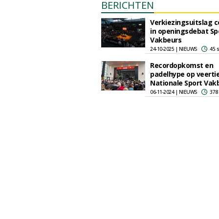
BERICHTEN
Verkiezingsuitslag c
in openingsdebat Sp
Vakbeurs
24-10-2025 | NIEUWS
45 
Recordopkomst en
padelhype op veerti
Nationale Sport Vak
06-11-2024 | NIEUWS
378