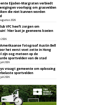
ente Eijsden-Margraten verbiedt
enigingen voorlopig om grasvelden
iken die niet kunnen worden
d
augustus 2026
lub VFC heeft zorgen om
uin’: ‘Hier laat je geeneens koeien
li 2026
Amerikaanse fotograaf Austin Bell
voor het eerst voet zette in Hong
el zijn oog meteen op de
urde sportvelden van de stad
juli 2026
oys vraagt gemeente om oplossing
rbelaste sportvelden
juli 2026