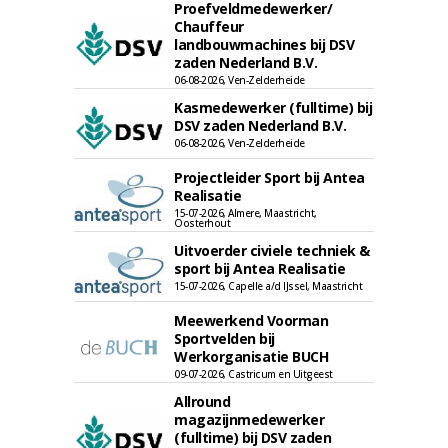
Proefveldmedewerker/
Chauffeur
landbouwmachines bij DSV
zaden Nederland B.V.
06-08-2026, Ven-Zelderheide
Kasmedewerker (fulltime) bij
DSV zaden Nederland B.V.
06-08-2026, Ven-Zelderheide
Projectleider Sport bij Antea
Realisatie
15-07-2026, Almere, Maastricht,
Oosterhout
Uitvoerder civiele techniek &
sport bij Antea Realisatie
15-07-2026, Capelle a/d IJssel, Maastricht
Meewerkend Voorman
Sportvelden bij
Werkorganisatie BUCH
09-07-2026, Castricum en Uitgeest
Allround
magazijnmedewerker
(fulltime) bij DSV zaden