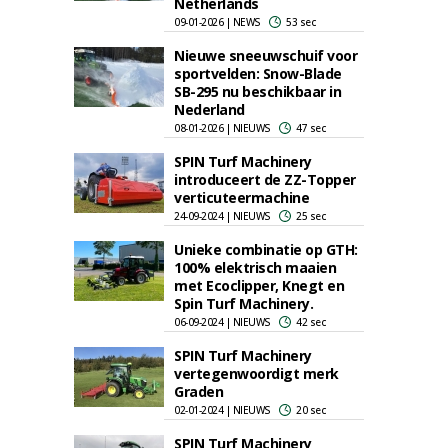
Netherlands
09-01-2026 | NEWS
53 sec
Nieuwe sneeuwschuif voor
sportvelden: Snow-Blade
SB-295 nu beschikbaar in
Nederland
08-01-2026 | NIEUWS
47 sec
SPIN Turf Machinery
introduceert de ZZ-Topper
verticuteermachine
24-09-2024 | NIEUWS
25 sec
Unieke combinatie op GTH:
100% elektrisch maaien
met Ecoclipper, Knegt en
Spin Turf Machinery.
06-09-2024 | NIEUWS
42 sec
SPIN Turf Machinery
vertegenwoordigt merk
Graden
02-01-2024 | NIEUWS
20 sec
SPIN Turf Machinery