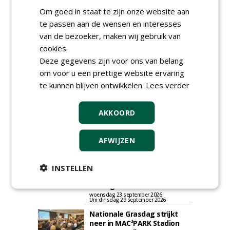
GREEN OUTLET
Om goed in staat te zijn onze website aan
Iedereen kan gratis kleine advertenties
te passen aan de wensen en interesses
plaatsen via zijn eigen account.
van de bezoeker, maken wij gebruik van
Plaats een gratis advertentie
cookies.
Deze gegevens zijn voor ons van belang
om voor u een prettige website ervaring
te kunnen blijven ontwikkelen.
Lees verder
AKKOORD
AGENDA
AFWIJZEN
Klankbordsessies moeten
bijdragen aan uniform
INSTELLEN
aanbesteden van duurzame
kunstgrasvelden
woensdag 23 september 2026
t/m dinsdag 29 september 2026
Nationale Grasdag strijkt
neer in MAC³PARK Stadion