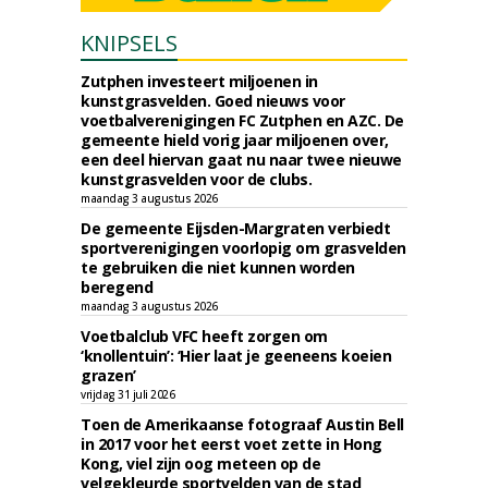
KNIPSELS
Zutphen investeert miljoenen in
kunstgrasvelden. Goed nieuws voor
voetbalverenigingen FC Zutphen en AZC. De
gemeente hield vorig jaar miljoenen over,
een deel hiervan gaat nu naar twee nieuwe
kunstgrasvelden voor de clubs.
maandag 3 augustus 2026
De gemeente Eijsden-Margraten verbiedt
sportverenigingen voorlopig om grasvelden
te gebruiken die niet kunnen worden
beregend
maandag 3 augustus 2026
Voetbalclub VFC heeft zorgen om
‘knollentuin’: ‘Hier laat je geeneens koeien
grazen’
vrijdag 31 juli 2026
Toen de Amerikaanse fotograaf Austin Bell
in 2017 voor het eerst voet zette in Hong
Kong, viel zijn oog meteen op de
velgekleurde sportvelden van de stad