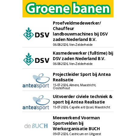
Proefveldmedewerker/
Chauffeur
landbouwmachines bij DSV
zaden Nederland B.V.
06-08-2026, Ven-Zelderheide
Kasmedewerker (fulltime) bij
DSV zaden Nederland B.V.
06-08-2026, Ven-Zelderheide
Projectleider Sport bij Antea
Realisatie
15-07-2026, Almere, Maastricht,
Oosterhout
Uitvoerder civiele techniek &
sport bij Antea Realisatie
15-07-2026, Capelle a/d IJssel, Maastricht
Meewerkend Voorman
Sportvelden bij
Werkorganisatie BUCH
09-07-2026, Castricum en Uitgeest