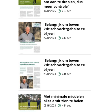
om aan te draaien, dus
meer controle'
14-02-2025
265 sec
'Belangrijk om boven
kritisch vochtgehalte te
blijven'
27-02-2023
242 sec
'Belangrijk om boven
kritisch vochtgehalte te
blijven'
23-02-2023
241 sec
Met minimale middelen
alles eruit zien te halen
05-05-2021
484 sec