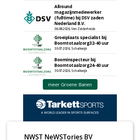
Allround
magazijnmedewerker
(fulltime) bij DSV zaden
Nederland B.V.
06-08-2026, Ven Zelderheide
Groeiplaats specialist bij
Boomtotaalzorg32-40 uur
30-07-2026, Schalkwijk
Boominspecteur bij
Boomtotaalzorg24-40 uur
30-07-2026, Schalkwijk
meer Groene Banen
NWST NeWSTories BV