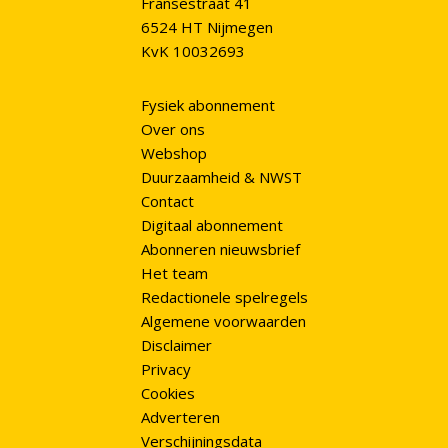
Fransestraat 41
6524 HT Nijmegen
KvK 10032693
Fysiek abonnement
Over ons
Webshop
Duurzaamheid & NWST
Contact
Digitaal abonnement
Abonneren nieuwsbrief
Het team
Redactionele spelregels
Algemene voorwaarden
Disclaimer
Privacy
Cookies
Adverteren
Verschijningsdata