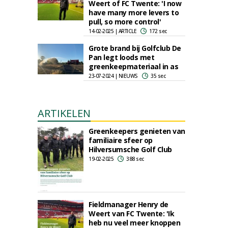
Weert of FC Twente: 'I now
have many more levers to
pull, so more control'
14-02-2025 | ARTICLE
172 sec
Grote brand bij Golfclub De
Pan legt loods met
greenkeepmateriaal in as
23-07-2024 | NIEUWS
35 sec
ARTIKELEN
Greenkeepers genieten van
familiaire sfeer op
Hilversumsche Golf Club
19-02-2025
388 sec
Fieldmanager Henry de
Weert van FC Twente: 'Ik
heb nu veel meer knoppen